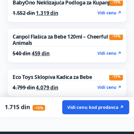
BabyOno Neklizajuća Podloga za Kupanje
-15%
Original price was: 1.552 din.
Current price is: 1.319 din.
1.552
din
1.319
din
Vidi cenu ↗
Canpol Flašica za Bebe 120ml – Cheerful
-15%
Animals
Original price was: 540 din.
Current price is: 459 din.
540
din
459
din
Vidi cenu ↗
Eco Toys Sklopiva Kadica za Bebe
-15%
Original price was: 4.799 din.
Current price is: 4.079 din.
4.799
din
4.079
din
Vidi cenu ↗
1.715
din
Vidi cenu kod prodavca ↗
-15%