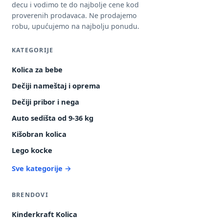
decu i vodimo te do najbolje cene kod
proverenih prodavaca. Ne prodajemo
robu, upućujemo na najbolju ponudu.
KATEGORIJE
Kolica za bebe
Dečiji nameštaj i oprema
Dečiji pribor i nega
Auto sedišta od 9-36 kg
Kišobran kolica
Lego kocke
Sve kategorije →
BRENDOVI
Kinderkraft Kolica