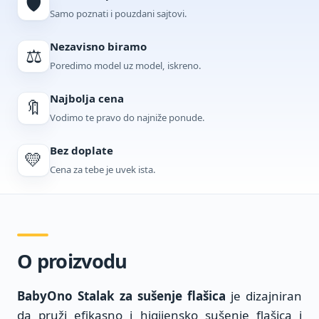
🛡️
Samo poznati i pouzdani sajtovi.
Nezavisno biramo
⚖️
Poredimo model uz model, iskreno.
Najbolja cena
🔖
Vodimo te pravo do najniže ponude.
Bez doplate
💛
Cena za tebe je uvek ista.
O proizvodu
BabyOno Stalak za sušenje flašica
je dizajniran
da pruži efikasno i higijensko sušenje flašica i