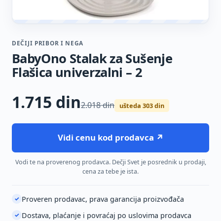
DEČIJI PRIBOR I NEGA
BabyOno Stalak za Sušenje
Flašica univerzalni – 2
1.715
din
2.018 din
ušteda 303 din
Vidi cenu kod prodavca ↗
Vodi te na proverenog prodavca. Dečji Svet je posrednik u prodaji,
cena za tebe je ista.
Proveren prodavac, prava garancija proizvođača
✓
Dostava, plaćanje i povraćaj po uslovima prodavca
✓