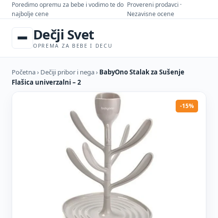
Poredimo opremu za bebe i vodimo te do
Provereni prodavci ·
najbolje cene
Nezavisne ocene
Dečji Svet
OPREMA ZA BEBE I DECU
Početna
›
Dečiji pribor i nega
›
BabyOno Stalak za Sušenje
Flašica univerzalni – 2
-15%