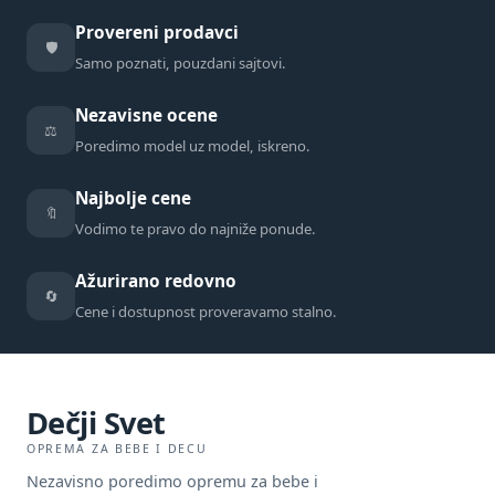
Provereni prodavci
🛡️
Samo poznati, pouzdani sajtovi.
Nezavisne ocene
⚖️
Poredimo model uz model, iskreno.
Najbolje cene
🔖
Vodimo te pravo do najniže ponude.
Ažurirano redovno
🔄
Cene i dostupnost proveravamo stalno.
Dečji Svet
OPREMA ZA BEBE I DECU
Nezavisno poredimo opremu za bebe i