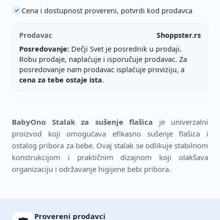
Cena i dostupnost provereni, potvrdi kod prodavca
✓
Prodavac
Shoppster.rs
Posredovanje:
Dečji Svet je posrednik u prodaji.
Robu prodaje, naplaćuje i isporučuje prodavac. Za
posredovanje nam prodavac isplaćuje proviziju, a
cena za tebe ostaje ista
.
BabyOno Stalak za sušenje flašica
je univerzalni
proizvod koji omogućava efikasno sušenje flašica i
ostalog pribora za bebe. Ovaj stalak se odlikuje stabilnom
konstrukcijom i praktičnim dizajnom koji olakšava
organizaciju i održavanje higijene bebi pribora.
Provereni prodavci