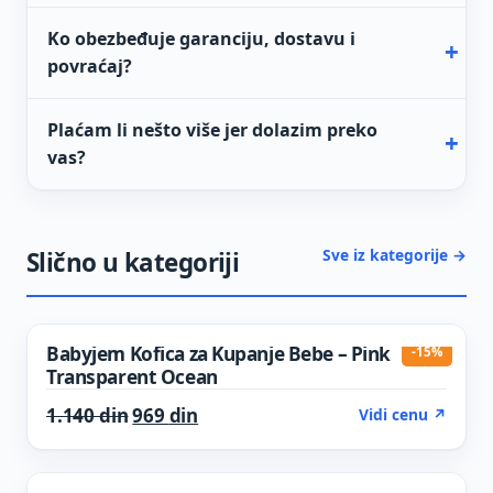
Ko obezbeđuje garanciju, dostavu i
povraćaj?
Plaćam li nešto više jer dolazim preko
vas?
Sve iz kategorije →
Slično u kategoriji
Babyjem Kofica za Kupanje Bebe – Pink
-15%
Transparent Ocean
Original price was: 1.140 din.
Current price is: 969 din.
1.140
din
969
din
Vidi cenu ↗