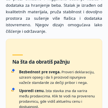
dodataka za hranjenje beba. Stalak je izrađen od
kvalitetnih materijala, pruža stabilnost i dovoljno
prostora za sušenje više flašica i dodataka
istovremeno. Njegov dizajn omogućava lako
čišćenje i održavanje.
Na šta da obratiš pažnju
Bezbednost pre svega.
Proveri deklaraciju,
uzrasni opseg i da li proizvod ispunjava
važeće standarde za dečiji pribor i nega.
Uporedi cenu.
Ista stavka zna da varira
među prodavcima. Klik te vodi na proverenu
prodavnicu, gde vidiš aktuelnu cenu i
dostupnost.