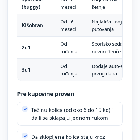
(buggy)
meseci
šetnje
Od ~6
Najlakša i najkompakt
Kišobran
meseci
putovanja
Od
Sportsko sedište plus
2u1
rođenja
novorođenče
Od
Dodaje auto-sedište, 
3u1
rođenja
prvog dana
Pre kupovine proveri
Težinu kolica (od oko 6 do 15 kg) i
da li se sklapaju jednom rukom
Da sklopljena kolica staju kroz