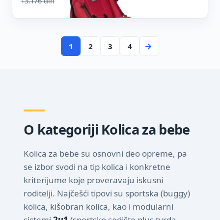
13.176
din
11.199
din
Vidi cenu ↗
→
1
2
3
4
O kategoriji Kolica za bebe
Kolica za bebe su osnovni deo opreme, pa
se izbor svodi na tip kolica i konkretne
kriterijume koje proveravaju iskusni
roditelji. Najčešći tipovi su sportska (buggy)
kolica, kišobran kolica, kao i modularni
sistemi
2u1
(sportsko sedište plus tvrda