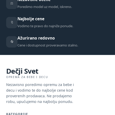
⚖️
Poredimo model uz model, iskreno.
Najbolje cene
🔖
Vodimo te pravo do najniže ponude.
Ažurirano redovno
🔄
Cene i dostupnost proveravamo stalno.
Dečji Svet
OPREMA ZA BEBE I DECU
Nezavisno poredimo opremu za bebe i
decu i vodimo te do najbolje cene kod
proverenih prodavaca. Ne prodajemo
robu, upućujemo na najbolju ponudu.
KATEGORIJE