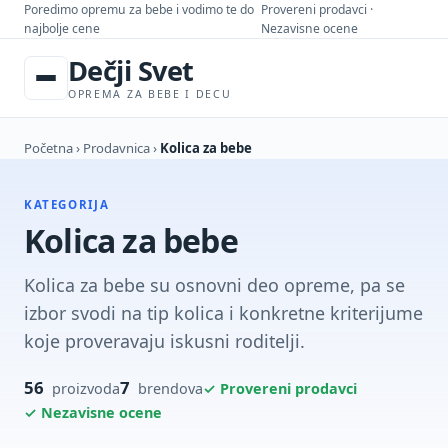
Poredimo opremu za bebe i vodimo te do
Provereni prodavci ·
najbolje cene
Nezavisne ocene
Dečji Svet
OPREMA ZA BEBE I DECU
Početna
›
Prodavnica
›
Kolica za bebe
KATEGORIJA
Kolica za bebe
Kolica za bebe su osnovni deo opreme, pa se
izbor svodi na tip kolica i konkretne kriterijume
koje proveravaju iskusni roditelji.
56
7
✓ Provereni prodavci
proizvoda
brendova
✓ Nezavisne ocene