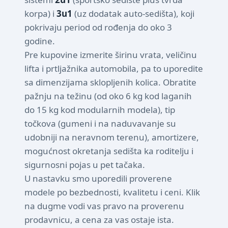
korpa) i
3u1
(uz dodatak auto-sedišta), koji
pokrivaju period od rođenja do oko 3
godine.
Pre kupovine izmerite širinu vrata, veličinu
lifta i prtljažnika automobila, pa to uporedite
sa dimenzijama sklopljenih kolica. Obratite
pažnju na težinu (od oko 6 kg kod laganih
do 15 kg kod modularnih modela), tip
točkova (gumeni i na naduvavanje su
udobniji na neravnom terenu), amortizere,
mogućnost okretanja sedišta ka roditelju i
sigurnosni pojas u pet tačaka.
U nastavku smo uporedili proverene
modele po bezbednosti, kvalitetu i ceni. Klik
na dugme vodi vas pravo na proverenu
prodavnicu, a cena za vas ostaje ista.