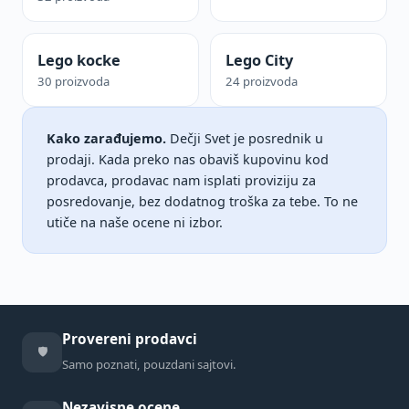
Lego kocke
Lego City
30 proizvoda
24 proizvoda
Kako zarađujemo.
Dečji Svet je posrednik u
prodaji. Kada preko nas obaviš kupovinu kod
prodavca, prodavac nam isplati proviziju za
posredovanje, bez dodatnog troška za tebe. To ne
utiče na naše ocene ni izbor.
Provereni prodavci
🛡️
Samo poznati, pouzdani sajtovi.
Nezavisne ocene