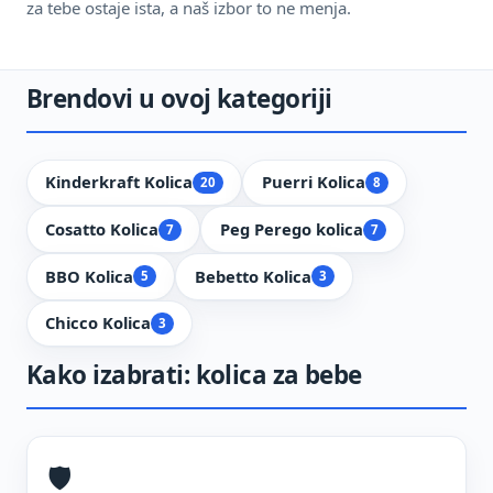
za tebe ostaje ista, a naš izbor to ne menja.
Brendovi u ovoj kategoriji
Kinderkraft Kolica
Puerri Kolica
20
8
Cosatto Kolica
Peg Perego kolica
7
7
BBO Kolica
Bebetto Kolica
5
3
Chicco Kolica
3
Kako izabrati: kolica za bebe
🛡️