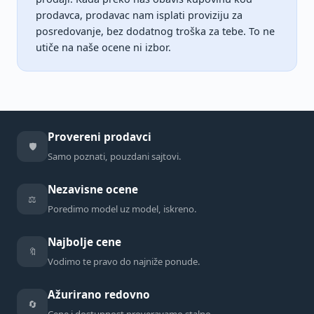
prodavca, prodavac nam isplati proviziju za
posredovanje, bez dodatnog troška za tebe. To ne
utiče na naše ocene ni izbor.
Provereni prodavci
🛡️
Samo poznati, pouzdani sajtovi.
Nezavisne ocene
⚖️
Poredimo model uz model, iskreno.
Najbolje cene
🔖
Vodimo te pravo do najniže ponude.
Ažurirano redovno
🔄
Cene i dostupnost proveravamo stalno.