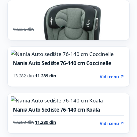
AUTO SEDIŠTA
30%
Migo Auto Sedište Oslo I-Size
Original price was: 18.336 din.
Current price is: 12.779 din.
18.336
din
12.779
din
Vidi cenu ↗
AUTO SEDIŠTA
15%
Nania Auto Sedište 76-140 cm Coccinelle
Original price was: 13.282 din.
Current price is: 11.289 din.
13.282
din
11.289
din
Vidi cenu ↗
AUTO SEDIŠTA
15%
Nania Auto Sedište 76-140 cm Koala
Original price was: 13.282 din.
Current price is: 11.289 din.
13.282
din
11.289
din
Vidi cenu ↗