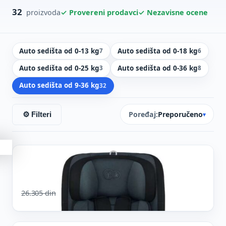
32
✓ Provereni prodavci
✓ Nezavisne ocene
proizvoda
Auto sedišta od 0-13 kg
Auto sedišta od 0-18 kg
7
6
Auto sedišta od 0-25 kg
Auto sedišta od 0-36 kg
3
8
Auto sedišta od 9-36 kg
32
Poređaj:
Preporučeno
⚙ Filteri
▾
AUTO SEDIŠTA
21%
Kinderkraft Auto Sedište Oneto3 76-150cm
Original price was: 26.305 din.
Current price is: 20.769 din.
26.305
din
20.769
din
Vidi cenu ↗