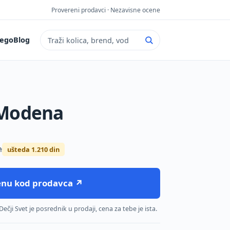
Provereni prodavci · Nezavisne ocene
ego
Blog
Pretraga sajta
 Modena
n
ušteda 1.210 din
cenu kod prodavca ↗
čji Svet je posrednik u prodaji, cena za tebe je ista.