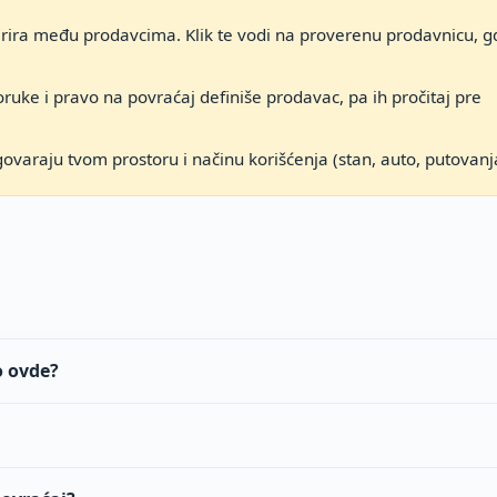
arira među prodavcima. Klik te vodi na proverenu prodavnicu, g
ruke i pravo na povraćaj definiše prodavac, pa ih pročitaj pre
govaraju tvom prostoru i načinu korišćenja (stan, auto, putovanj
o ovde?