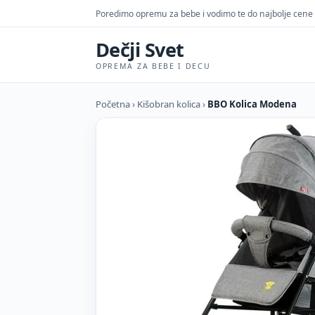
Poredimo opremu za bebe i vodimo te do najbolje cene
Dečji Svet
OPREMA ZA BEBE I DECU
Početna
›
Kišobran kolica
›
BBO Kolica Modena