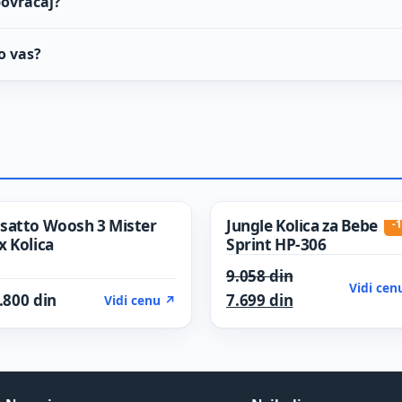
povraćaj?
o vas?
satto Woosh 3 Mister
Jungle Kolica za Bebe
-
x Kolica
Sprint HP-306
 din.
Original price 
9.058
din
Vidi cen
n.
Current price i
.800
din
7.699
din
Vidi cenu ↗