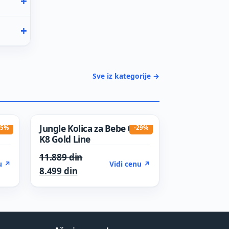
Sve iz kategorije →
Jungle Kolica za Bebe Quad
15%
-29%
K8 Gold Line
was: 9.058 din.
Original price was: 11.889 din.
11.889
din
u ↗
Vidi cenu ↗
s: 7.699 din.
Current price is: 8.499 din.
8.499
din