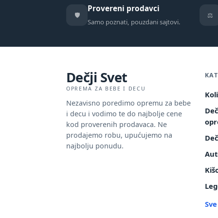
Provereni prodavci
🛡️
⚖️
Samo poznati, pouzdani sajtovi.
Dečji Svet
KAT
OPREMA ZA BEBE I DECU
Kol
Nezavisno poredimo opremu za bebe
Deč
i decu i vodimo te do najbolje cene
op
kod proverenih prodavaca. Ne
prodajemo robu, upućujemo na
Deč
najbolju ponudu.
Aut
Kiš
Leg
Sve