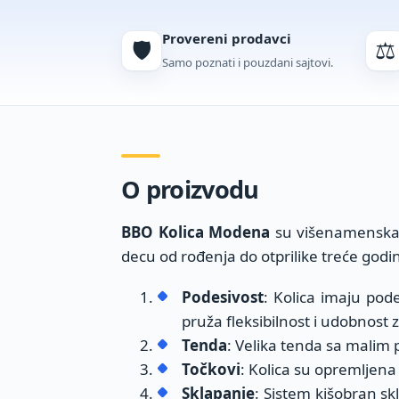
Provereni prodavci
🛡️
⚖️
Samo poznati i pouzdani sajtovi.
O proizvodu
BBO Kolica Modena
su višenamenska k
decu od rođenja do otprilike treće godine
Podesivost
: Kolica imaju pod
pruža fleksibilnost i udobnost
Tenda
: Velika tenda sa malim 
Točkovi
: Kolica su opremljen
Sklapanje
: Sistem kišobran s