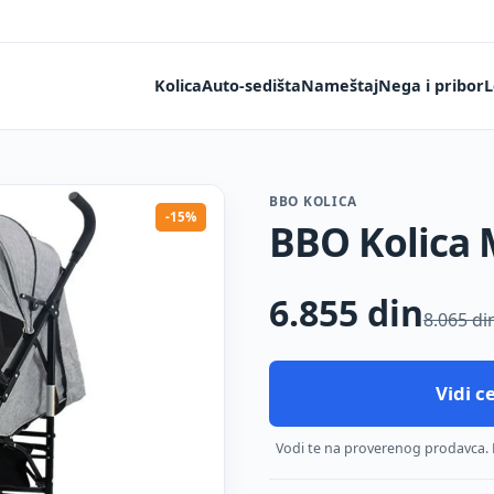
Kolica
Auto-sedišta
Nameštaj
Nega i pribor
L
BBO KOLICA
-15%
BBO Kolica
6.855
din
8.065 di
Vidi 
Vodi te na proverenog prodavca. De