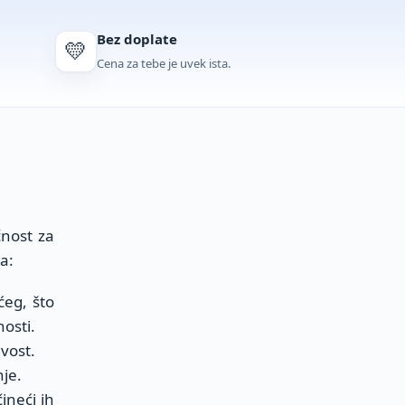
Bez doplate
💛
Cena za tebe je uvek ista.
čnost za
a:
ćeg, što
osti.
ivost.
je.
ineći ih