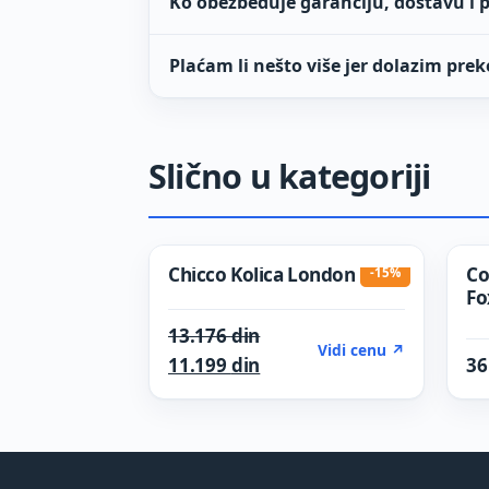
Ko obezbeđuje garanciju, dostavu i 
Plaćam li nešto više jer dolazim prek
Slično u kategoriji
Chicco Kolica London Up
Co
-15%
Fo
Original price was: 13.176
13.176
din
Vidi cenu ↗
Current price is: 11.199 di
11.199
din
36