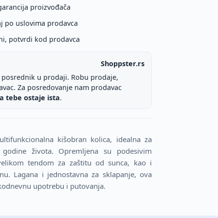
garancija proizvođača
aj po uslovima prodavca
ni, potvrdi kod prodavca
Shoppster.rs
e posrednik u prodaji. Robu prodaje,
davac. Za posredovanje nam prodavac
a tebe ostaje ista
.
tifunkcionalna kišobran kolica, idealna za
 godine života. Opremljena su podesivim
elikom tendom za zaštitu od sunca, kao i
nu. Lagana i jednostavna za sklapanje, ova
akodnevnu upotrebu i putovanja.