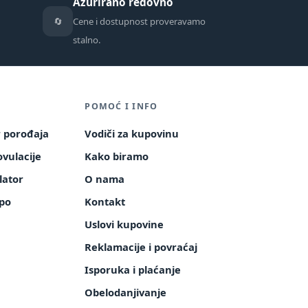
Ažurirano redovno
🔄
Cene i dostupnost proveravamo
stalno.
POMOĆ I INFO
r porođaja
Vodiči za kupovinu
vulacije
Kako biramo
lator
O nama
po
Kontakt
a
Uslovi kupovine
Reklamacije i povraćaj
Isporuka i plaćanje
Obelodanjivanje