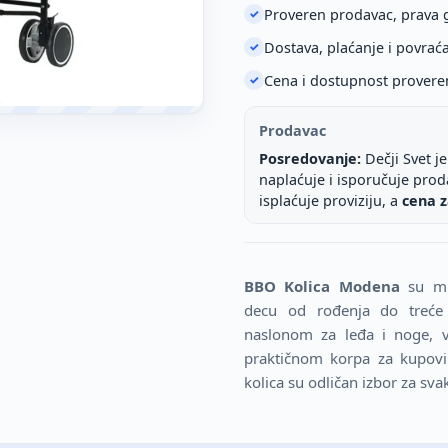
Proveren prodavac, prava 
✓
Dostava, plaćanje i povrać
✓
Cena i dostupnost provere
✓
Prodavac
Posredovanje:
Dečji Svet j
naplaćuje i isporučuje pro
isplaćuje proviziju, a
cena z
BBO Kolica Modena
su mul
decu od rođenja do treće
naslonom za leđa i noge, v
praktičnom korpa za kupovi
kolica su odličan izbor za sv