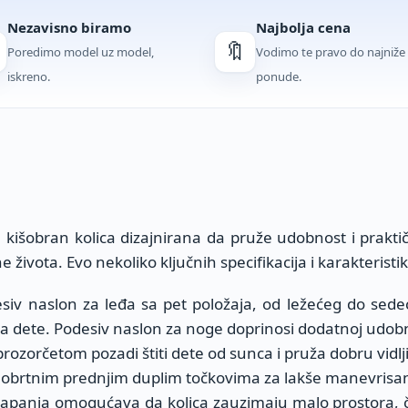
Nezavisno biramo
Najbolja cena
🔖
Poredimo model uz model,
Vodimo te pravo do najniže
iskreno.
ponude.
išobran kolica dizajnirana da pruže udobnost i prakti
 života. Evo nekoliko ključnih specifikacija i karakteristik
esiv naslon za leđa sa pet položaja, od ležećeg do sede
 za dete. Podesiv naslon za noge doprinosi dodatnoj udobn
prozorčetom pozadi štiti dete od sunca i pruža dobru vidlj
a obrtnim prednjim duplim točkovima za lakše manevrisan
klapanja omogućava da kolica zauzimaju malo prostora, č