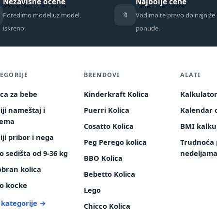
Nezavisne ocene
Najbolje cene
🔖
Poredimo model uz model,
Vodimo te pravo do najniže
iskreno.
ponude.
EGORIJE
BRENDOVI
ALATI
ica za bebe
Kinderkraft Kolica
Kalkulato
iji nameštaj i
Puerri Kolica
Kalendar o
rema
Cosatto Kolica
BMI kalku
iji pribor i nega
Peg Perego kolica
Trudnoća 
o sedišta od 9-36 kg
nedeljam
BBO Kolica
obran kolica
Bebetto Kolica
o kocke
Lego
 kategorije →
Chicco Kolica