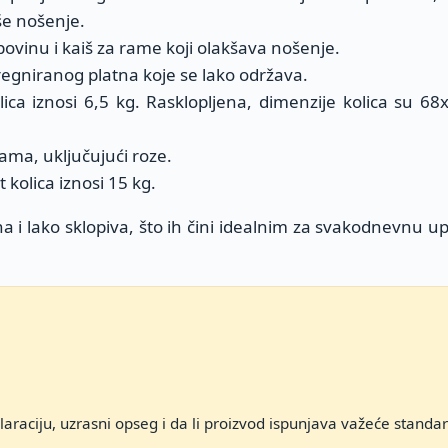
še nošenje.
povinu i kaiš za rame koji olakšava nošenje.
regniranog platna koje se lako održava.
olica iznosi 6,5 kg. Rasklopljena, dimenzije kolica su 6
jama, uključujući roze.
 kolica iznosi 15 kg.
 i lako sklopiva, što ih čini idealnim za svakodnevnu u
araciju, uzrasni opseg i da li proizvod ispunjava važeće standa