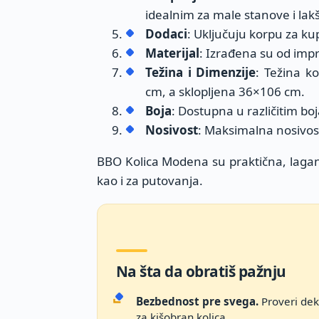
idealnim za male stanove i lak
Dodaci
: Uključuju korpu za ku
Materijal
: Izrađena su od imp
Težina i Dimenzije
: Težina k
cm, a sklopljena 36×106 cm.
Boja
: Dostupna u različitim bo
Nosivost
: Maksimalna nosivost
BBO Kolica Modena su praktična, lagana
kao i za putovanja.
Na šta da obratiš pažnju
Bezbednost pre svega.
Proveri dekl
za kišobran kolica.