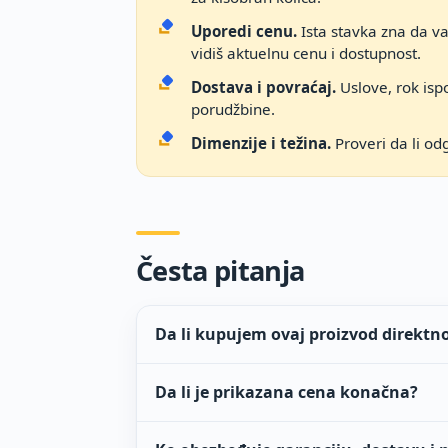
Uporedi cenu.
Ista stavka zna da v
vidiš aktuelnu cenu i dostupnost.
Dostava i povraćaj.
Uslove, rok ispo
porudžbine.
Dimenzije i težina.
Proveri da li od
Česta pitanja
Da li kupujem ovaj proizvod direktn
Da li je prikazana cena konačna?