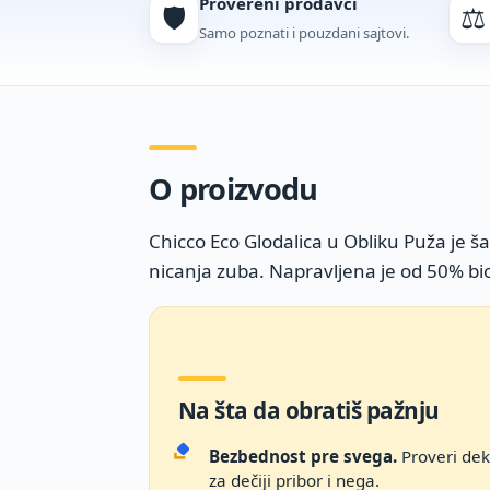
Provereni prodavci
🛡️
⚖️
Samo poznati i pouzdani sajtovi.
O proizvodu
Chicco Eco Glodalica u Obliku Puža je 
nicanja zuba. Napravljena je od 50% bio
Na šta da obratiš pažnju
Bezbednost pre svega.
Proveri dekl
za dečiji pribor i nega.