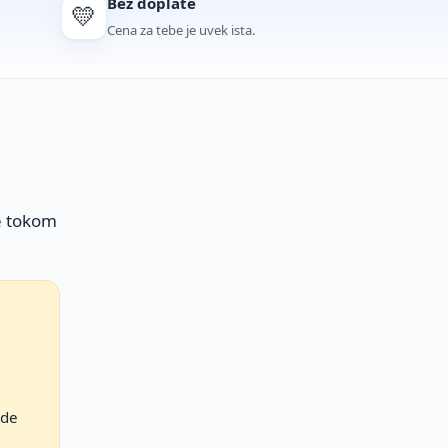
Bez doplate
💛
Cena za tebe je uvek ista.
e tokom
rde