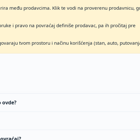
arira među prodavcima. Klik te vodi na proverenu prodavnicu, g
ruke i pravo na povraćaj definiše prodavac, pa ih pročitaj pre
govaraju tvom prostoru i načinu korišćenja (stan, auto, putovanj
o ovde?
povraćaj?