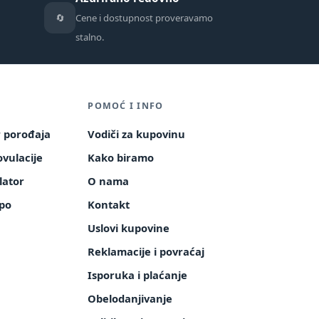
🔄
Cene i dostupnost proveravamo
stalno.
POMOĆ I INFO
r porođaja
Vodiči za kupovinu
vulacije
Kako biramo
lator
O nama
po
Kontakt
a
Uslovi kupovine
Reklamacije i povraćaj
Isporuka i plaćanje
Obelodanjivanje