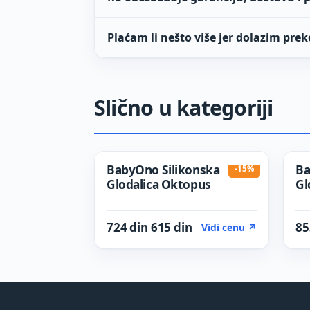
Plaćam li nešto više jer dolazim prek
Slično u kategoriji
BabyOno Silikonska
Ba
-15%
Glodalica Oktopus
Gl
Original price was: 724 din.
Current price is: 615 
724
din
615
din
8
Vidi cenu ↗