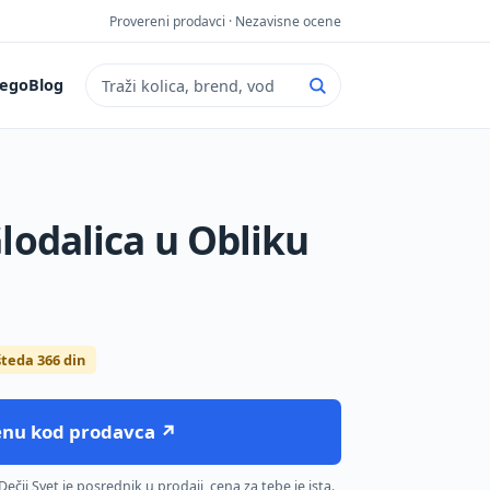
Provereni prodavci · Nezavisne ocene
ego
Blog
Pretraga sajta
lodalica u Obliku
teda 366 din
cenu kod prodavca ↗
čji Svet je posrednik u prodaji, cena za tebe je ista.