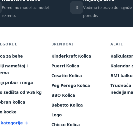
🔖
Poredimo model uz model,
Vodimo te pravo do najniže
iskreno.
ponude.
EGORIJE
BRENDOVI
ALATI
ica za bebe
Kinderkraft Kolica
Kalkulato
iji nameštaj i
Puerri Kolica
Kalendar o
rema
Cosatto Kolica
BMI kalku
iji pribor i nega
Peg Perego kolica
Trudnoća 
o sedišta od 9-36 kg
nedeljam
BBO Kolica
obran kolica
Bebetto Kolica
o kocke
Lego
 kategorije →
Chicco Kolica