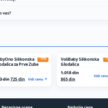
o vas?
byOno Silikonska
VoliBaby Silikonska
-15%
-
odalica za Prve Zube
Glodalica
Original price 
1.018
din
Vidi cen
din.
Original price was: 853 din.
Current price is: 725 din.
Current price is:
53
din
725
din
865
din
Vidi cenu ↗
Nezavisne ocene
Najbolje cene