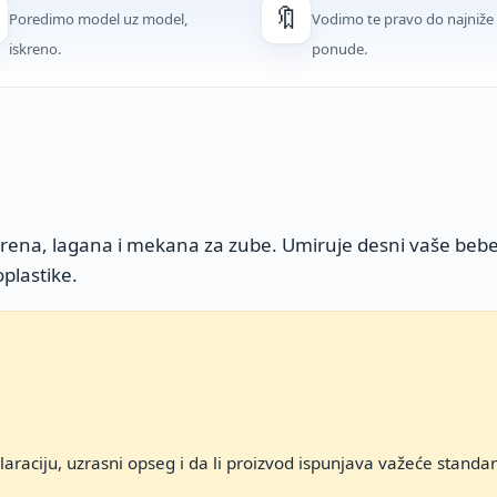
🔖
Poredimo model uz model,
Vodimo te pravo do najniže
iskreno.
ponude.
šarena, lagana i mekana za zube. Umiruje desni vaše beb
plastike.
araciju, uzrasni opseg i da li proizvod ispunjava važeće standa