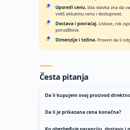
Uporedi cenu.
Ista stavka zna da v
vidiš aktuelnu cenu i dostupnost.
Dostava i povraćaj.
Uslove, rok ispo
porudžbine.
Dimenzije i težina.
Proveri da li od
Česta pitanja
Da li kupujem ovaj proizvod direktn
Da li je prikazana cena konačna?
Ko obezbeđuje garanciju, dostavu i 