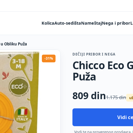
Kolica
Auto-sedišta
Nameštaj
Nega i pribor
L
 u Obliku Puža
DEČIJI PRIBOR I NEGA
-31%
Chicco Eco G
Puža
809
din
1.175 din
uš
Vidi 
Vodi te na proverenog prodavca. De