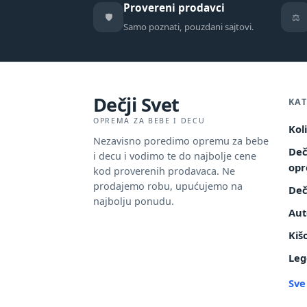
Provereni prodavci
🛡️
⚖️
Samo poznati, pouzdani sajtovi.
Dečji Svet
KAT
OPREMA ZA BEBE I DECU
Kol
Nezavisno poredimo opremu za bebe
Deč
i decu i vodimo te do najbolje cene
op
kod proverenih prodavaca. Ne
prodajemo robu, upućujemo na
Deč
najbolju ponudu.
Aut
Kiš
Leg
Sve