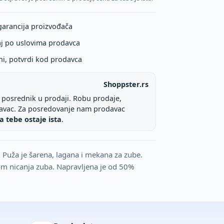
garancija proizvođača
aj po uslovima prodavca
ni, potvrdi kod prodavca
Shoppster.rs
e posrednik u prodaji. Robu prodaje,
davac. Za posredovanje nam prodavac
a tebe ostaje ista
.
 Puža je šarena, lagana i mekana za zube.
m nicanja zuba. Napravljena je od 50%