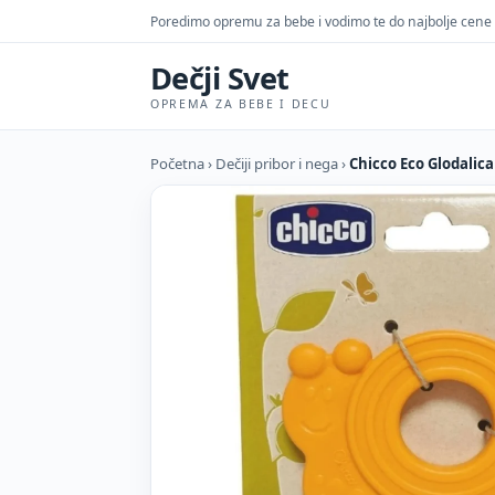
Poredimo opremu za bebe i vodimo te do najbolje cene
Dečji Svet
OPREMA ZA BEBE I DECU
Početna
›
Dečiji pribor i nega
›
Chicco Eco Glodalica