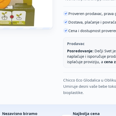
Proveren prodavac, prava 
✓
Dostava, plaćanje i povrać
✓
Cena i dostupnost provere
✓
Prodavac
Posredovanje:
Dečji Svet j
naplaćuje i isporučuje pro
isplaćuje proviziju, a
cena z
Chicco Eco Glodalica u Obliku
Umiruje desni vaše bebe toko
bioplastike.
Nezavisno biramo
Najbolja cena