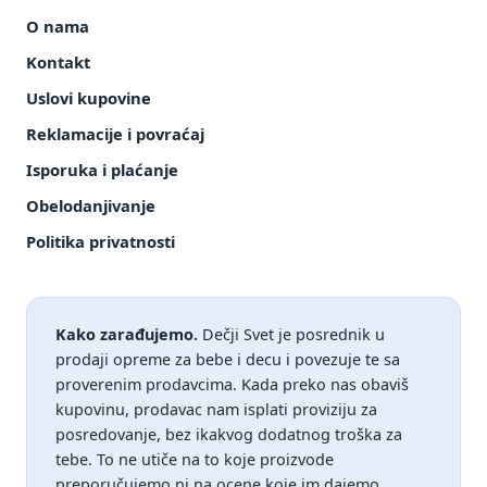
O nama
Kontakt
Uslovi kupovine
Reklamacije i povraćaj
Isporuka i plaćanje
Obelodanjivanje
Politika privatnosti
Kako zarađujemo.
Dečji Svet je posrednik u
prodaji opreme za bebe i decu i povezuje te sa
proverenim prodavcima. Kada preko nas obaviš
kupovinu, prodavac nam isplati proviziju za
posredovanje, bez ikakvog dodatnog troška za
tebe. To ne utiče na to koje proizvode
preporučujemo ni na ocene koje im dajemo.