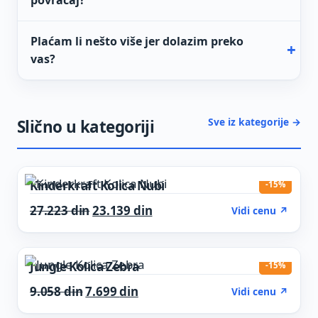
povraćaj?
Plaćam li nešto više jer dolazim preko
vas?
Sve iz kategorije →
Slično u kategoriji
Kinderkraft Kolica Nubi
-15%
Original price was: 27.223 din.
Current price is: 23.139 din.
27.223
din
23.139
din
Vidi cenu ↗
Jungle Kolica Zebra
-15%
Original price was: 9.058 din.
Current price is: 7.699 din.
9.058
din
7.699
din
Vidi cenu ↗