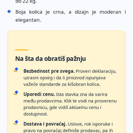
do 22 kg.
Boja kolica je crna, a dizajn je moderan i
elegantan.
Na šta da obratiš pažnju
Bezbednost pre svega.
Proveri deklaraciju,
uzrasni opseg i da li proizvod ispunjava
važeće standarde za kišobran kolica.
Uporedi cenu.
Ista stavka zna da varira
među prodavcima. Klik te vodi na proverenu
prodavnicu, gde vidiš aktuelnu cenu i
dostupnost.
Dostava i povraćaj.
Uslove, rok isporuke i
pravo na povraćaj definiše prodavac, pa ih