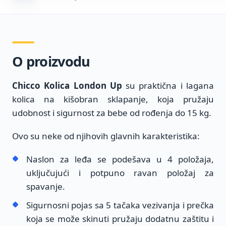
O proizvodu
Chicco Kolica London Up
su praktična i lagana
kolica na kišobran sklapanje, koja pružaju
udobnost i sigurnost za bebe od rođenja do 15 kg.
Ovo su neke od njihovih glavnih karakteristika:
Naslon za leđa se podešava u 4 položaja,
uključujući i potpuno ravan položaj za
spavanje.
Sigurnosni pojas sa 5 tačaka vezivanja i prečka
koja se može skinuti pružaju dodatnu zaštitu i