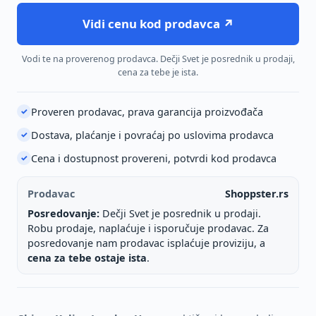
Vidi cenu kod prodavca ↗
Vodi te na proverenog prodavca. Dečji Svet je posrednik u prodaji,
cena za tebe je ista.
Proveren prodavac, prava garancija proizvođača
✓
Dostava, plaćanje i povraćaj po uslovima prodavca
✓
Cena i dostupnost provereni, potvrdi kod prodavca
✓
Prodavac
Shoppster.rs
Posredovanje:
Dečji Svet je posrednik u prodaji.
Robu prodaje, naplaćuje i isporučuje prodavac. Za
posredovanje nam prodavac isplaćuje proviziju, a
cena za tebe ostaje ista
.