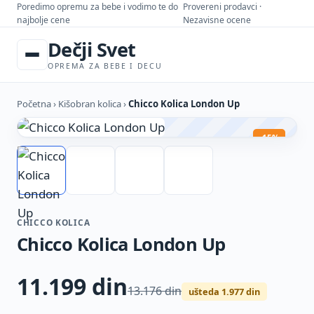
Poredimo opremu za bebe i vodimo te do
Provereni prodavci ·
najbolje cene
Nezavisne ocene
Dečji Svet
OPREMA ZA BEBE I DECU
Početna
›
Kišobran kolica
›
Chicco Kolica London Up
-15%
CHICCO KOLICA
Chicco Kolica London Up
11.199
din
13.176 din
ušteda 1.977 din