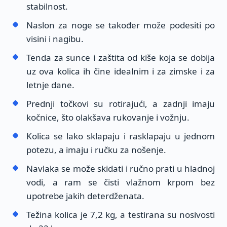
stabilnost.
Naslon za noge se također može podesiti po
visini i nagibu.
Tenda za sunce i zaštita od kiše koja se dobija
uz ova kolica ih čine idealnim i za zimske i za
letnje dane.
Prednji točkovi su rotirajući, a zadnji imaju
kočnice, što olakšava rukovanje i vožnju.
Kolica se lako sklapaju i rasklapaju u jednom
potezu, a imaju i ručku za nošenje.
Navlaka se može skidati i ručno prati u hladnoj
vodi, a ram se čisti vlažnom krpom bez
upotrebe jakih deterdženata.
Težina kolica je 7,2 kg, a testirana su nosivosti