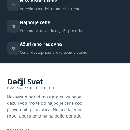
Nezavisne ocene
⚖️
Poredimo model uz model, iskreno.
Najbolje cene
🔖
Vodimo te pravo do najniže ponude.
Ažurirano redovno
🔄
Cene i dostupnost proveravamo stalno.
Dečji Svet
OPREMA ZA BEBE I DECU
Nezavisno poredimo opremu za bebe i
decu i vodimo te do najbolje cene kod
proverenih prodavaca. Ne prodajemo
robu, upućujemo na najbolju ponudu.