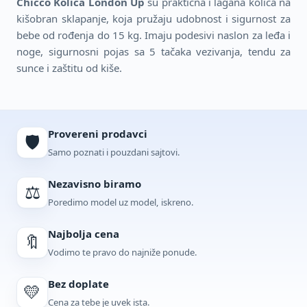
Chicco Kolica London Up
su praktična i lagana kolica na
kišobran sklapanje, koja pružaju udobnost i sigurnost za
bebe od rođenja do 15 kg. Imaju podesivi naslon za leđa i
noge, sigurnosni pojas sa 5 tačaka vezivanja, tendu za
sunce i zaštitu od kiše.
Provereni prodavci
🛡️
Samo poznati i pouzdani sajtovi.
Nezavisno biramo
⚖️
Poredimo model uz model, iskreno.
Najbolja cena
🔖
Vodimo te pravo do najniže ponude.
Bez doplate
💛
Cena za tebe je uvek ista.