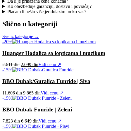
Da li je prikazana cena konačna?
Ko obezbeđuje garanciju, dostavu i povraćaj?
Plaćam li nešto više jer dolazim preko vas?
Slično u kategoriji
Sve iz kategorije →
-20%
Huanger Hodalica sa lopticama i muzikom
Original
Current
2.611
din
2.099
din
Vidi cenu ↗
price
price
-15%
was:
is:
2.611 din.
2.099 din.
BBO Dubak/Guralica Funride | Siva
Original
Current
11.606
din
9.865
din
Vidi cenu ↗
price
price
-15%
was:
is:
11.606 din.
9.865 din.
BBO Dubak Funride | Zeleni
Original
Current
7.823
din
6.649
din
Vidi cenu ↗
price
price
-15%
was:
is: