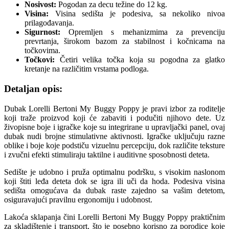
Nosivost:
Pogodan za decu težine do 12 kg.
Visina:
Visina sedišta je podesiva, sa nekoliko nivoa
prilagođavanja.
Sigurnost:
Opremljen s mehanizmima za prevenciju
prevrtanja, širokom bazom za stabilnost i kočnicama na
točkovima.
Točkovi:
Četiri velika točka koja su pogodna za glatko
kretanje na različitim vrstama podloga.
Detaljan opis:
Dubak Lorelli Bertoni My Buggy Poppy je pravi izbor za roditelje
koji traže proizvod koji će zabaviti i podučiti njihovo dete. Uz
živopisne boje i igračke koje su integrirane u upravljački panel, ovaj
dubak nudi brojne stimulativne aktivnosti. Igračke uključuju razne
oblike i boje koje podstiču vizuelnu percepciju, dok različite teksture
i zvučni efekti stimuliraju taktilne i auditivne sposobnosti deteta.
Sedište je udobno i pruža optimalnu podršku, s visokim naslonom
koji štiti leđa deteta dok se igra ili uči da hoda. Podesiva visina
sedišta omogućava da dubak raste zajedno sa vašim detetom,
osiguravajući pravilnu ergonomiju i udobnost.
Lakoća sklapanja čini Lorelli Bertoni My Buggy Poppy praktičnim
za skladištenje i transport, što je posebno korisno za porodice koje