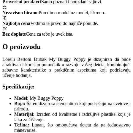
Provereni prodavci
Samo poznati i pouzdani sajtovi.
⚖️
Nezavisno biramo
Poredimo model uz model, iskreno.
🔖
Najbolja cena
Vodimo te pravo do najniže ponude.
💛
Bez doplate
Cena za tebe je uvek ista.
O proizvodu
Lorelli Bertoni Dubak My Buggy Poppy je dizajniran da bude
atraktivan i koristan pomoćnik u razvoju vašeg deteta, kombinujući
zabavne karakteristike s praktičnim aspektima koji podržavaju
učenje hodanja.
Specifikacije:
Model:
My Buggy Poppy
Boja:
Šaren dizajn sa elementima koji podsećaju na cvetove i
prirodu.
Materijal:
Izrađen od kvalitetne i izdržljive plastike koja je
laka za čišćenje.
Težina:
Lagan, što omogućava detetu da ga jednostavno
manevarise.