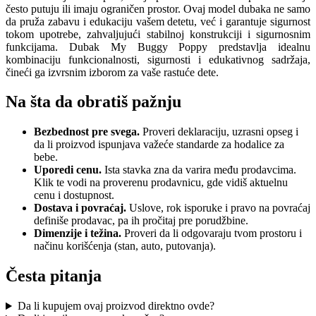
često putuju ili imaju ograničen prostor. Ovaj model dubaka ne samo
da pruža zabavu i edukaciju vašem detetu, već i garantuje sigurnost
tokom upotrebe, zahvaljujući stabilnoj konstrukciji i sigurnosnim
funkcijama. Dubak My Buggy Poppy predstavlja idealnu
kombinaciju funkcionalnosti, sigurnosti i edukativnog sadržaja,
čineći ga izvrsnim izborom za vaše rastuće dete.
Na šta da obratiš pažnju
Bezbednost pre svega.
Proveri deklaraciju, uzrasni opseg i
da li proizvod ispunjava važeće standarde za hodalice za
bebe.
Uporedi cenu.
Ista stavka zna da varira među prodavcima.
Klik te vodi na proverenu prodavnicu, gde vidiš aktuelnu
cenu i dostupnost.
Dostava i povraćaj.
Uslove, rok isporuke i pravo na povraćaj
definiše prodavac, pa ih pročitaj pre porudžbine.
Dimenzije i težina.
Proveri da li odgovaraju tvom prostoru i
načinu korišćenja (stan, auto, putovanja).
Česta pitanja
Da li kupujem ovaj proizvod direktno ovde?