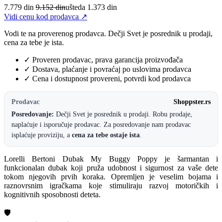
7.779
din
9.152 din
ušteda 1.373 din
Vidi cenu kod prodavca ↗
Vodi te na proverenog prodavca. Dečji Svet je posrednik u prodaji,
cena za tebe je ista.
✓
Proveren prodavac, prava garancija proizvođača
✓
Dostava, plaćanje i povraćaj po uslovima prodavca
✓
Cena i dostupnost provereni, potvrdi kod prodavca
Prodavac
Shoppster.rs
Posredovanje:
Dečji Svet je posrednik u prodaji. Robu prodaje,
naplaćuje i isporučuje prodavac. Za posredovanje nam prodavac
isplaćuje proviziju, a
cena za tebe ostaje ista
.
Lorelli Bertoni Dubak My Buggy Poppy je šarmantan i
funkcionalan dubak koji pruža udobnost i sigurnost za vaše dete
tokom njegovih prvih koraka. Opremljen je veselim bojama i
raznovrsnim igračkama koje stimuliraju razvoj motoričkih i
kognitivnih sposobnosti deteta.
🛡️