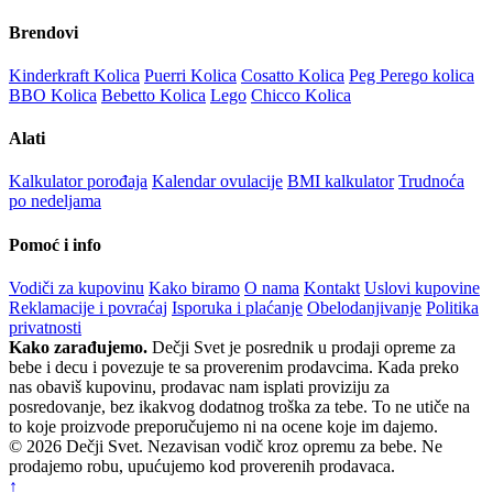
Brendovi
Kinderkraft Kolica
Puerri Kolica
Cosatto Kolica
Peg Perego kolica
BBO Kolica
Bebetto Kolica
Lego
Chicco Kolica
Alati
Kalkulator porođaja
Kalendar ovulacije
BMI kalkulator
Trudnoća
po nedeljama
Pomoć i info
Vodiči za kupovinu
Kako biramo
O nama
Kontakt
Uslovi kupovine
Reklamacije i povraćaj
Isporuka i plaćanje
Obelodanjivanje
Politika
privatnosti
Kako zarađujemo.
Dečji Svet je posrednik u prodaji opreme za
bebe i decu i povezuje te sa proverenim prodavcima. Kada preko
nas obaviš kupovinu, prodavac nam isplati proviziju za
posredovanje, bez ikakvog dodatnog troška za tebe. To ne utiče na
to koje proizvode preporučujemo ni na ocene koje im dajemo.
© 2026 Dečji Svet. Nezavisan vodič kroz opremu za bebe. Ne
prodajemo robu, upućujemo kod proverenih prodavaca.
↑