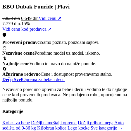
7.823 din.
6.649 din.
BBO Dubak Funride | Plavi
Original
Current
7.823
din
6.649
din
Vidi cenu ↗
price
price
7.779
din
-15%
was:
is:
Vidi cenu kod prodavca ↗
7.823 din.
6.649 din.
🛡️
Provereni prodavci
Samo poznati, pouzdani sajtovi.
⚖️
Nezavisne ocene
Poredimo model uz model, iskreno.
🔖
Najbolje cene
Vodimo te pravo do najniže ponude.
🔄
Ažurirano redovno
Cene i dostupnost proveravamo stalno.
Dečji Svet
Oprema za bebe i decu
Nezavisno poredimo opremu za bebe i decu i vodimo te do najbolje
cene kod proverenih prodavaca. Ne prodajemo robu, upućujemo na
najbolju ponudu.
Kategorije
Kolica za bebe
Dečiji nameštaj i oprema
Dečiji pribor i nega
Auto
sedišta od 9-36 kg
Kišobran kolica
Lego kocke
Sve kategorije →