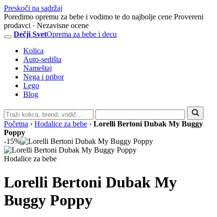
Preskoči na sadržaj
Poredimo opremu za bebe i vodimo te do najbolje cene
Provereni
prodavci · Nezavisne ocene
Dečji Svet
Oprema za bebe i decu
Kolica
Auto-sedišta
Nameštaj
Nega i pribor
Lego
Blog
Pretraga
sajta
Početna
›
Hodalice za bebe
›
Lorelli Bertoni Dubak My Buggy
Poppy
-15%
Hodalice za bebe
Lorelli Bertoni Dubak My
Buggy Poppy