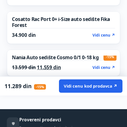
Cosatto Rac Port 0+ i-Size auto sedište Fika
Forest
34.900
din
Vidi cenu ↗
Nania Auto sedište Cosmo 0/1 0-18 kg
-15%
Original price was: 13.599 din.
Current price is: 11.559 din.
13.599
din
11.559
din
Vidi cenu ↗
11.289
din
Vidi cenu kod prodavca ↗
-15%
Provereni prodavci
🛡️