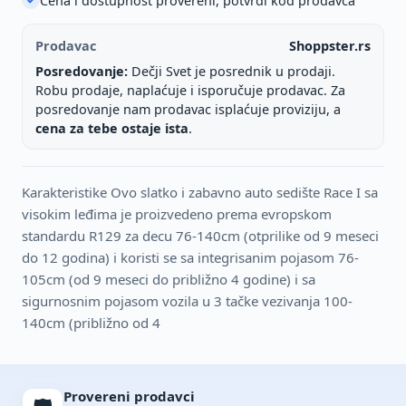
Cena i dostupnost provereni, potvrdi kod prodavca
Prodavac
Shoppster.rs
Posredovanje:
Dečji Svet je posrednik u prodaji.
Robu prodaje, naplaćuje i isporučuje prodavac. Za
posredovanje nam prodavac isplaćuje proviziju, a
cena za tebe ostaje ista
.
Karakteristike Ovo slatko i zabavno auto sedište Race I sa
visokim leđima je proizvedeno prema evropskom
standardu R129 za decu 76-140cm (otprilike od 9 meseci
do 12 godina) i koristi se sa integrisanim pojasom 76-
105cm (od 9 meseci do približno 4 godine) i sa
sigurnosnim pojasom vozila u 3 tačke vezivanja 100-
140cm (približno od 4
Provereni prodavci