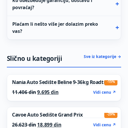
Ko obezbeđuje garanciju, dostavu i
povraćaj?
Plaćam li nešto više jer dolazim preko
vas?
Sve iz kategorije →
Slično u kategoriji
Nania Auto Sedište Beline 9-36kg Roadtrip
-15%
Original price was: 11.406 din.
Current price is: 9.695 din.
11.406
din
9.695
din
Vidi cenu ↗
Cavoe Auto Sedište Grand Prix
-29%
Original price was: 26.623 din.
Current price is: 18.899 din.
26.623
din
18.899
din
Vidi cenu ↗