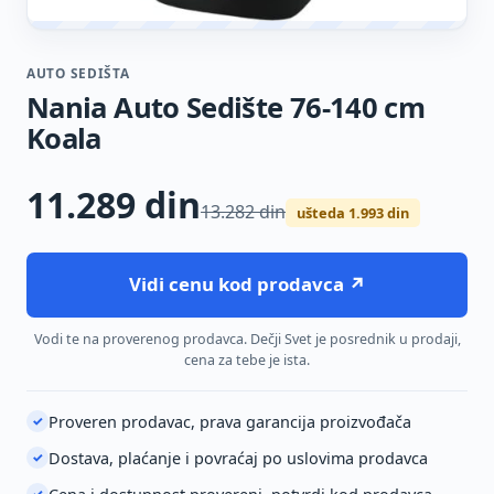
AUTO SEDIŠTA
Nania Auto Sedište 76-140 cm
Koala
11.289
din
13.282 din
ušteda 1.993 din
Vidi cenu kod prodavca ↗
Vodi te na proverenog prodavca. Dečji Svet je posrednik u prodaji,
cena za tebe je ista.
Proveren prodavac, prava garancija proizvođača
✓
Dostava, plaćanje i povraćaj po uslovima prodavca
✓
✓