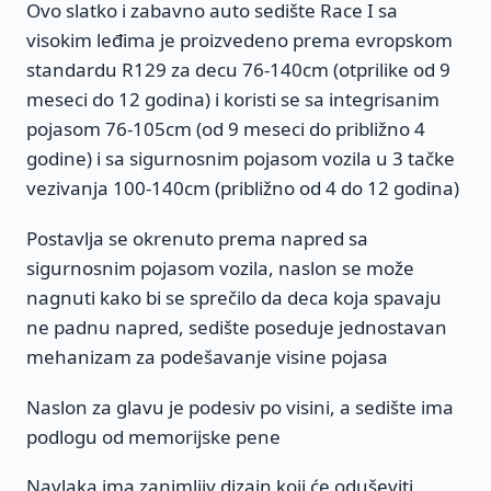
Ovo slatko i zabavno auto sedište Race I sa
visokim leđima je proizvedeno prema evropskom
standardu R129 za decu 76-140cm (otprilike od 9
meseci do 12 godina) i koristi se sa integrisanim
pojasom 76-105cm (od 9 meseci do približno 4
godine) i sa sigurnosnim pojasom vozila u 3 tačke
vezivanja 100-140cm (približno od 4 do 12 godina)
Postavlja se okrenuto prema napred sa
sigurnosnim pojasom vozila, naslon se može
nagnuti kako bi se sprečilo da deca koja spavaju
ne padnu napred, sedište poseduje jednostavan
mehanizam za podešavanje visine pojasa
Naslon za glavu je podesiv po visini, a sedište ima
podlogu od memorijske pene
Navlaka ima zanimljiv dizajn koji će oduševiti