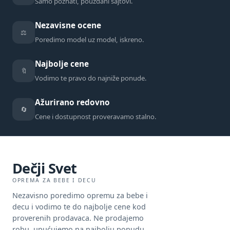
Samo poznati, pouzdani sajtovi.
Nezavisne ocene
⚖️
Poredimo model uz model, iskreno.
Najbolje cene
🔖
Vodimo te pravo do najniže ponude.
Ažurirano redovno
🔄
Cene i dostupnost proveravamo stalno.
Dečji Svet
OPREMA ZA BEBE I DECU
Nezavisno poredimo opremu za bebe i
decu i vodimo te do najbolje cene kod
proverenih prodavaca. Ne prodajemo
robu, upućujemo na najbolju ponudu.