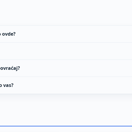
o ovde?
povraćaj?
o vas?