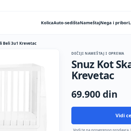
Kolica
Auto-sedišta
Nameštaj
Nega i pribor
L
i Beli 3u1 Krevetac
DEČIJI NAMEŠTAJ I OPREMA
Snuz Kot Ska
Krevetac
69.900
din
Vidi 
Vodi te na proverenog prodavca. De