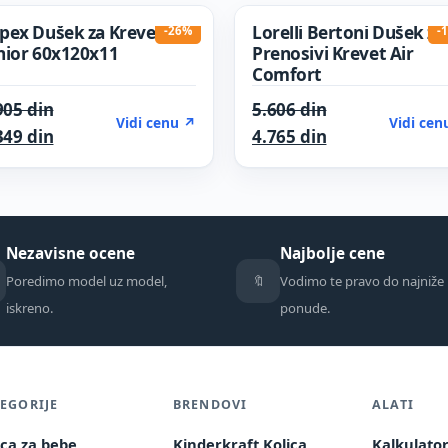
pex Dušek za Krevetac
Lorelli Bertoni Dušek za
-26%
-
nior 60x120x11
Prenosivi Krevet Air
Comfort
 din.
Original price was: 5.905 din.
Original price 
905
din
5.606
din
Vidi cenu ↗
Vidi cen
n.
Current price is: 4.349 din.
Current price i
349
din
4.765
din
Nezavisne ocene
Najbolje cene
🔖
Poredimo model uz model,
Vodimo te pravo do najniže
iskreno.
ponude.
EGORIJE
BRENDOVI
ALATI
ica za bebe
Kinderkraft Kolica
Kalkulato