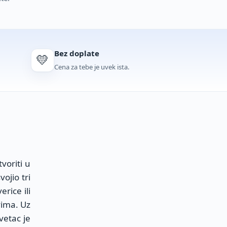
Bez doplate
💛
Cena za tebe je uvek ista.
voriti u
ojio tri
rice ili
vima. Uz
vetac je