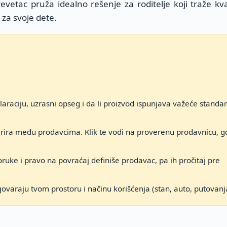
vetac pruža idealno rešenje za roditelje koji traže kva
 za svoje dete.
araciju, uzrasni opseg i da li proizvod ispunjava važeće standa
arira među prodavcima. Klik te vodi na proverenu prodavnicu, g
ruke i pravo na povraćaj definiše prodavac, pa ih pročitaj pre
govaraju tvom prostoru i načinu korišćenja (stan, auto, putovanj