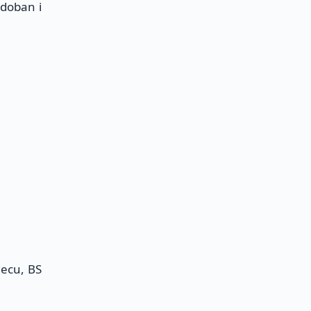
udoban i
decu, BS