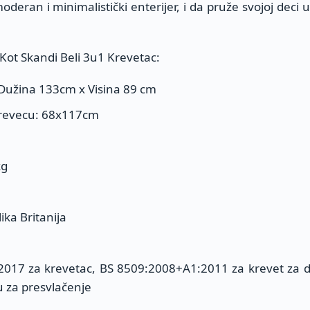
moderan i minimalistički enterijer, i da pruže svojoj deci 
z Kot Skandi Beli 3u1 Krevetac:
 Dužina 133cm x Visina 89 cm
krevecu: 68x117cm
kg
ka Britanija
:2017 za krevetac, BS 8509:2008+A1:2011 za krevet za 
za presvlačenje