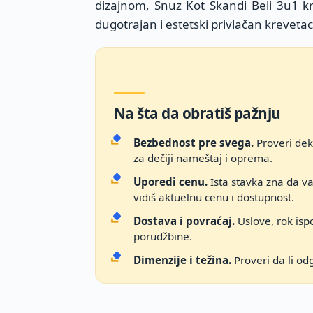
dizajnom, Snuz Kot Skandi Beli 3u1 kre
dugotrajan i estetski privlačan krevetac
Na šta da obratiš pažnju
Bezbednost pre svega.
Proveri dekl
za dečiji nameštaj i oprema.
Uporedi cenu.
Ista stavka zna da v
vidiš aktuelnu cenu i dostupnost.
Dostava i povraćaj.
Uslove, rok ispo
porudžbine.
Dimenzije i težina.
Proveri da li od