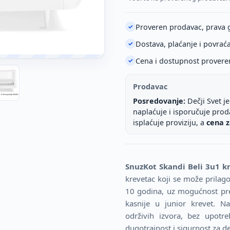
Proveren prodavac, prava 
✓
Dostava, plaćanje i povrać
✓
Cena i dostupnost provere
✓
Prodavac
Posredovanje:
Dečji Svet j
naplaćuje i isporučuje pro
isplaćuje proviziju, a
cena z
SnuzKot Skandi Beli 3u1 k
krevetac koji se može prilago
10 godina, uz mogućnost pret
kasnije u junior krevet. Na
održivih izvora, bez upotre
dugotrajnost i sigurnost za de