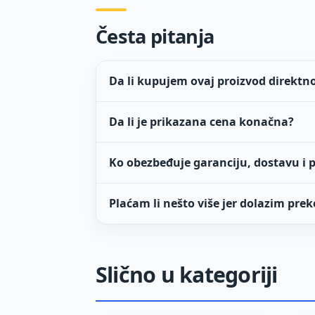
Česta pitanja
Da li kupujem ovaj proizvod direktn
Da li je prikazana cena konačna?
Ko obezbeđuje garanciju, dostavu i 
Plaćam li nešto više jer dolazim prek
Slično u kategoriji