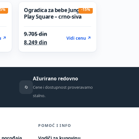
Ogradica za bebe Jungle
15%
-15%
Play Square – crno-siva
was: 5.606 din.
Original price was: 9.705 din.
9.705
din
u ↗
Vidi cenu ↗
s: 4.765 din.
Current price is: 8.249 din.
8.249
din
Ažurirano redovno
🔄
Cene i dostupnost proveravamo
stalno.
POMOĆ I INFO
r porođaja
Vodiči za kupovinu