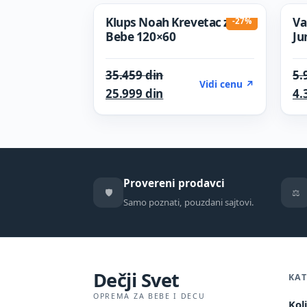
Klups Noah Krevetac za
Va
-27%
Bebe 120×60
Ju
Original price was: 35.459
35.459
din
5.
Vidi cenu ↗
Current price is: 25.999 di
25.999
din
4.
Provereni prodavci
🛡️
⚖️
Samo poznati, pouzdani sajtovi.
Dečji Svet
KAT
OPREMA ZA BEBE I DECU
Kol