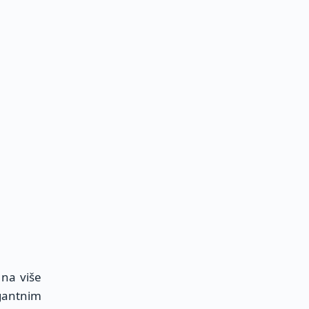
 na više
egantnim