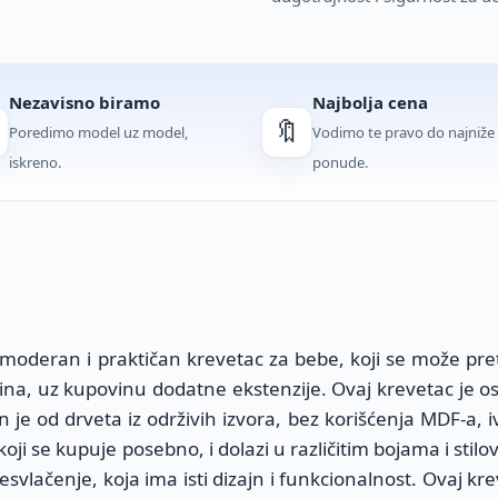
Nezavisno biramo
Najbolja cena
🔖
Poredimo model uz model,
Vodimo te pravo do najniže
iskreno.
ponude.
moderan i praktičan krevetac za bebe, koji se može pret
na, uz kupovinu dodatne ekstenzije. Ovaj krevetac je osv
n je od drveta iz održivih izvora, bez korišćenja MDF-a, ive
koji se kupuje posebno, i dolazi u različitim bojama i stilo
svlačenje, koja ima isti dizajn i funkcionalnost. Ovaj kre