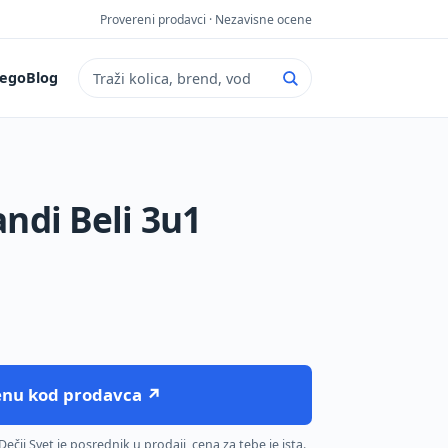
Provereni prodavci · Nezavisne ocene
ego
Blog
Pretraga sajta
ndi Beli 3u1
cenu kod prodavca ↗
čji Svet je posrednik u prodaji, cena za tebe je ista.