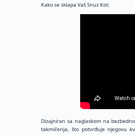
Kako se sklapa Vaš Snuz Kot:
Dizajniran sa naglaskom na bezbednos
takmičenja, što potvrđuje njegovu kv