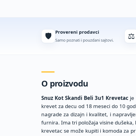
Provereni prodavci
🛡️
⚖️
Samo poznati i pouzdani sajtovi.
O proizvodu
Snuz Kot Skandi Beli 3u1 Krevetac
je 
krevet za decu od 18 meseci do 10 godi
nagrade za dizajn i kvalitet, i napravlje
furnira. Ima tri položaja visine dušeka, 
krevetac se može kupiti i komoda za pre