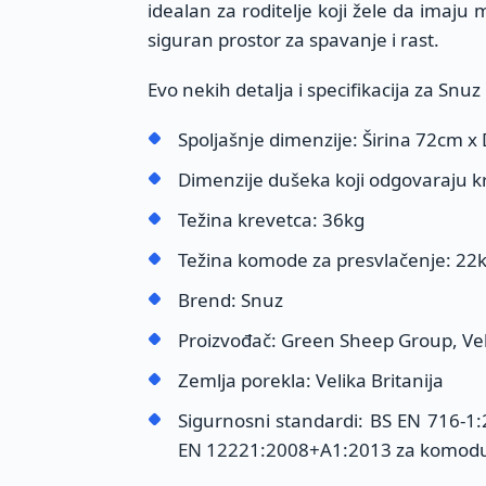
idealan za roditelje koji žele da imaju 
siguran prostor za spavanje i rast.
Evo nekih detalja i specifikacija za Snu
Spoljašnje dimenzije: Širina 72cm x
Dimenzije dušeka koji odgovaraju 
Težina krevetca: 36kg
Težina komode za presvlačenje: 22
Brend: Snuz
Proizvođač: Green Sheep Group, Veli
Zemlja porekla: Velika Britanija
Sigurnosni standardi: BS EN 716-1
EN 12221:2008+A1:2013 za komodu 