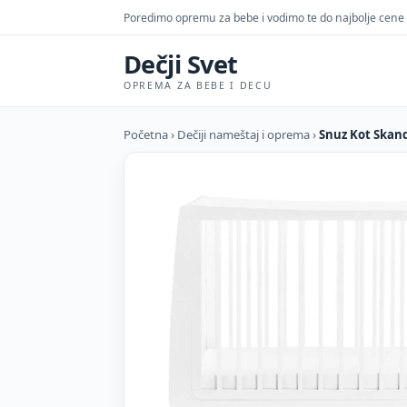
Poredimo opremu za bebe i vodimo te do najbolje cene
Dečji Svet
OPREMA ZA BEBE I DECU
Početna
›
Dečiji nameštaj i oprema
›
Snuz Kot Skand