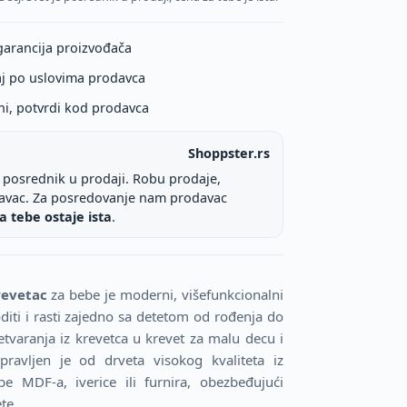
garancija proizvođača
aj po uslovima prodavca
ni, potvrdi kod prodavca
Shoppster.rs
e posrednik u prodaji. Robu prodaje,
davac. Za posredovanje nam prodavac
a tebe ostaje ista
.
revetac
za bebe je moderni, višefunkcionalni
diti i rasti zajedno sa detetom od rođenja do
varanja iz krevetca u krevet za malu decu i
pravljen je od drveta visokog kvaliteta iz
be MDF-a, iverice ili furnira, obezbeđujući
te.