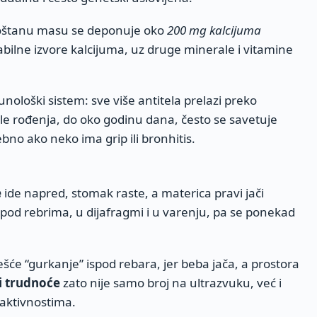
 koštanu masu se deponuje oko
200 mg kalcijuma
tabilne izvore kalcijuma, uz druge minerale i vitamine
ološki sistem: sve više antitela prelazi preko
osle rođenja, do oko godinu dana, često se savetuje
no ako neko ima grip ili bronhitis.
e
ide napred, stomak raste, a materica pravi jači
 pod rebrima, u dijafragmi i u varenju, pa se ponekad
ešće “gurkanje” ispod rebara, jer beba jača, a prostora
ji trudnoće
zato nije samo broj na ultrazvuku, već i
aktivnostima.