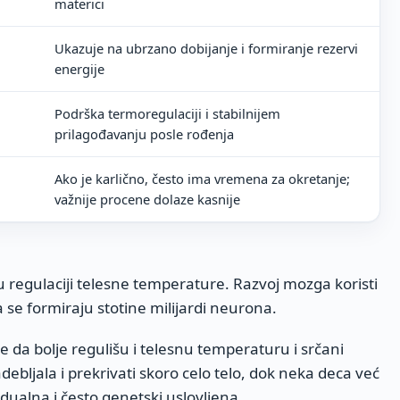
materici
Ukazuje na ubrzano dobijanje i formiranje rezervi
energije
Podrška termoregulaciji i stabilnijem
prilagođavanju posle rođenja
Ako je karlično, često ima vremena za okretanje;
važnije procene dolaze kasnije
 regulaciji telesne temperature. Razvoj mozga koristi
 se formiraju stotine milijardi neurona.
 da bolje regulišu i telesnu temperaturu i srčani
debljala i prekrivati skoro celo telo, dok neka deca već
idualna i često genetski uslovljena.