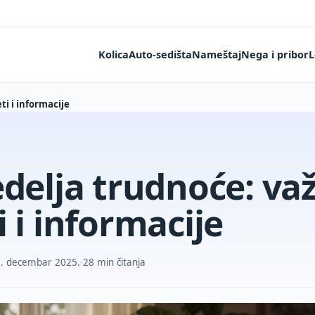
Kolica
Auto-sedišta
Nameštaj
Nega i pribor
L
ti i informacije
edelja trudnoće: va
i i informacije
9. decembar 2025.
28 min čitanja