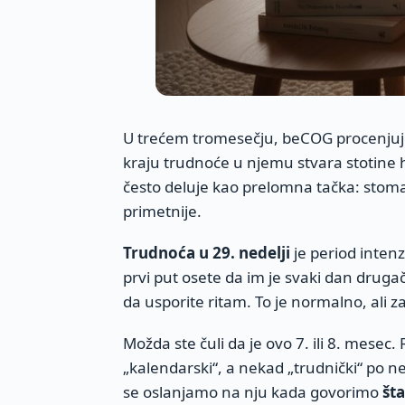
U trećem tromesečju, beCOG procenjuje
kraju trudnoće u njemu stvara stotine 
često deluje kao prelomna tačka: stomak
primetnije.
Trudnoća u 29. nedelji
je period inten
prvi put osete da im je svaki dan drugač
da usporite ritam. To je normalno, ali z
Možda ste čuli da je ovo 7. ili 8. mesec.
„kalendarski“, a nekad „trudnički“ po ne
se oslanjamo na nju kada govorimo
šta