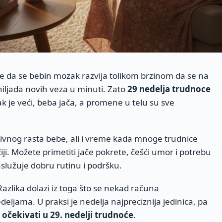
 da se bebin mozak razvija tolikom brzinom da se na
hiljada novih veza u minuti. Zato
29 nedelja trudnoce
 je veći, beba jača, a promene u telu su sve
zivnog rasta bebe, ali i vreme kada mnoge trudnice
iji. Možete primetiti jače pokrete, češći umor i potrebu
aslužuje dobru rutinu i podršku.
 Razlika dolazi iz toga što se nekad računa
deljama. U praksi je nedelja najpreciznija jedinica, pa
 očekivati u 29. nedelji trudnoće
.