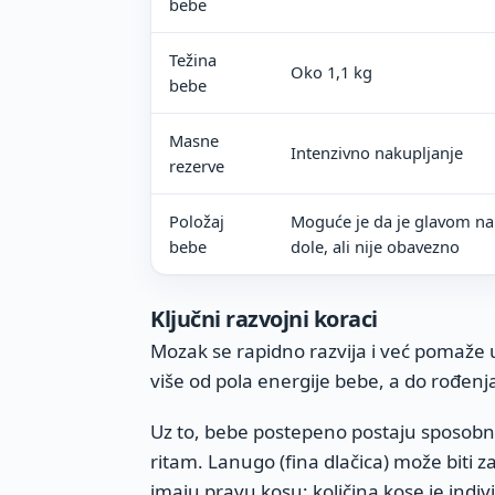
bebe
Težina
Oko 1,1 kg
bebe
Masne
Intenzivno nakupljanje
rezerve
Položaj
Moguće je da je glavom na
bebe
dole, ali nije obavezno
Ključni razvojni koraci
Mozak se rapidno razvija i već pomaže u
više od pola energije bebe, a do rođenja
Uz to, bebe postepeno postaju sposobne
ritam. Lanugo (fina dlačica) može biti za
imaju pravu kosu; količina kose je indiv