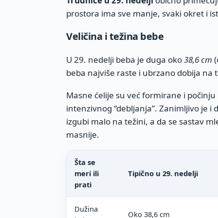
Trudnice u 29. nedelji
obično primećuju
prostora ima sve manje, svaki okret i ist
Veličina i težina bebe
U 29. nedelji beba je duga oko
38,6 cm
(
beba najviše raste i ubrzano dobija na t
Masne ćelije su već formirane i počinju 
intenzivnog “debljanja”. Zanimljivo je
izgubi malo na težini, a da se sastav ml
masnije.
Šta se
meri ili
Tipično u 29. nedelji
prati
Dužina
Oko 38,6 cm