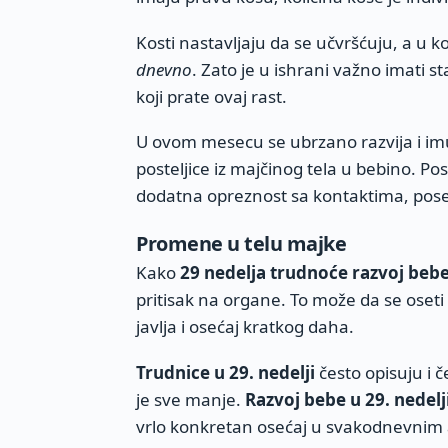
Kosti nastavljaju da se učvršćuju, a u
dnevno
. Zato je u ishrani važno imati s
koji prate ovaj rast.
U ovom mesecu se ubrzano razvija i imun
posteljice iz majčinog tela u bebino. P
dodatna opreznost sa kontaktima, poseb
Promene u telu majke
Kako
29 nedelja trudnoće razvoj beb
pritisak na organe. To može da se oseti
javlja i osećaj kratkog daha.
Trudnice u 29. nedelji
često opisuju i č
je sve manje.
Razvoj bebe u 29. nedel
vrlo konkretan osećaj u svakodnevnim 