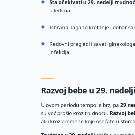
Šta očekivati u 29. nedelji trudno
u leđima.
Ishrana, lagano kretanje i dobar san
Redovni pregledi i saveti ginekologa 
infekcija.
Razvoj bebe u 29. nedelj
U ovom periodu tempo je brz, pa
29 ne
su već prošle kroz trudnoću.
Razvoj be
ali i kroz promene koje osećate u stom