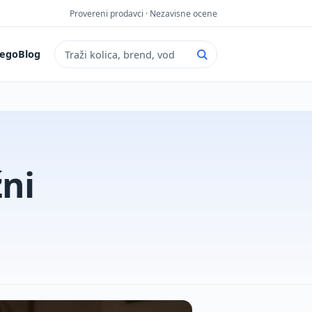
Provereni prodavci · Nezavisne ocene
ego
Blog
Pretraga sajta
žni