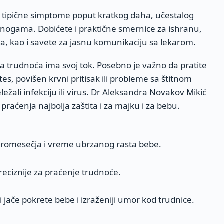
, tipične simptome poput kratkog daha, učestalog
i nogama. Dobićete i praktične smernice za ishranu,
a, kao i savete za jasnu komunikaciju sa lekarom.
aka trudnoća ima svoj tok. Posebno je važno da pratite
s, povišen krvni pritisak ili probleme sa štitnom
eležali infekciju ili virus. Dr Aleksandra Novakov Mikić
praćenja najbolja zaštita i za majku i za bebu.
tromesečja i vreme ubrzanog rasta bebe.
reciznije za praćenje trudnoće.
 jače pokrete bebe i izraženiji umor kod trudnice.