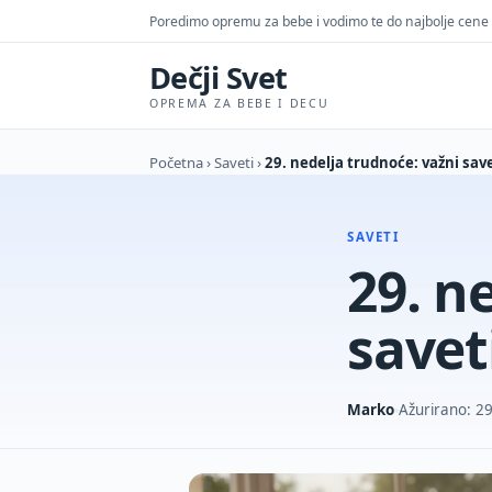
Poredimo opremu za bebe i vodimo te do najbolje cene
Dečji Svet
OPREMA ZA BEBE I DECU
Početna
›
Saveti
›
29. nedelja trudnoće: važni save
SAVETI
29. n
savet
Marko
Ažurirano: 2