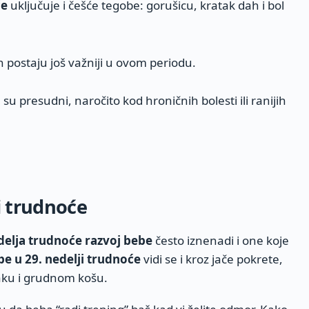
će
uključuje i češće tegobe: gorušicu, kratak dah i bol
 postaju još važniji u ovom periodu.
su presudni, naročito kod hroničnih bolesti ili ranijih
i trudnoće
delja trudnoće razvoj bebe
često iznenadi i one koje
be u 29. nedelji trudnoće
vidi se i kroz jače pokrete,
aku i grudnom košu.