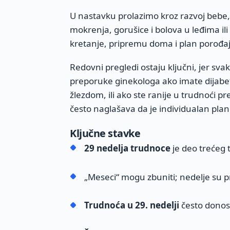
U nastavku prolazimo kroz razvoj bebe
mokrenja, gorušice i bolova u leđima il
kretanje, pripremu doma i plan porođaj
Redovni pregledi ostaju ključni, jer sv
preporuke ginekologa ako imate dijabete
žlezdom, ili ako ste ranije u trudnoći pr
često naglašava da je individualan plan 
Ključne stavke
29 nedelja trudnoce
je deo trećeg 
„Meseci“ mogu zbuniti; nedelje su p
Trudnoća u 29. nedelji
često donosi