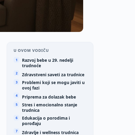
U OVOM VODIČU
Razvoj bebe u 29. nedelji
trudnoće
Zdravstveni saveti za trudnice
Problemi koji se mogu javiti u
ovoj fazi
Priprema za dolazak bebe
Stres i emocionalno stanje
trudnica
Edukacija o porodima i
porođaju
Zdravlje i wellness trudnica