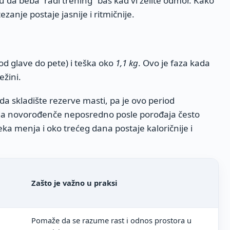
 da beba “radi trening” baš kad vi želite odmor. Kako
ezanje postaje jasnije i ritmičnije.
od glave do pete) i teška oko
1,1 kg
. Ovo je faza kada
ežini.
da skladište rezerve masti, pa je ovo period
 i da novorođenče neposredno posle porođaja često
eka menja i oko trećeg dana postaje kaloričnije i
Zašto je važno u praksi
Pomaže da se razume rast i odnos prostora u