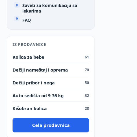
Saveti za komunikaciju sa
lekarima
FAQ
IZ PRODAVNICE
Kolica za bebe
61
Dečiji nameštaj i oprema
70
Dečiji pribor i nega
50
Auto sedišta od 9-36 kg
32
Kišobran kolica
28
Cela prodavnica