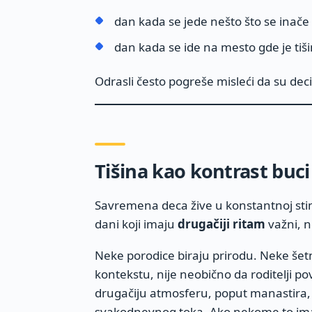
dan kada se jede nešto što se inače
dan kada se ide na mesto gde je tiš
Odrasli često pogreše misleći da su deci 
Tišina kao kontrast buc
Savremena deca žive u konstantnoj stimu
dani koji imaju
drugačiji ritam
važni, n
Neke porodice biraju prirodu. Neke šetn
kontekstu, nije neobično da roditelji p
drugačiju atmosferu, poput manastira, j
svakodnevnog toka. Ako nekome to ima 