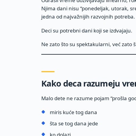
Odrasli vreme doživljavaju linearno, rok
Njima dani nisu “ponedeljak, utorak, sr
jedna od najvažnijih razvojnih potreba.
Deci su potrebni dani koji se izdvajaju.
Ne zato što su spektakularni, već zato 
Kako deca razumeju vrem
Malo dete ne razume pojam “prošla godi
miris kuće tog dana
šta se tog dana jede
ko dolazi