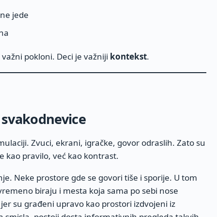
 ne jede
ina
važni pokloni. Deci je važniji
kontekst
.
i svakodnevice
laciji. Zvuci, ekrani, igračke, govor odraslih. Zato su
e kao pravilo, već kao kontrast.
je. Neke prostore gde se govori tiše i sporije. U tom
ovremeno biraju i mesta koja sama po sebi nose
er su građeni upravo kao prostori izdvojeni iz
smisla, postoji dosta informativnih pregleda takvih