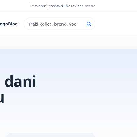
Provereni prodavci · Nezavisne ocene
ego
Blog
Pretraga sajta
 dani
u