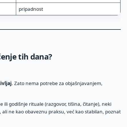
pripadnost
čenje tih dana?
ivljaj
. Zato nema potrebe za objašnjavanjem,
ili godišnje rituale (razgovor, tišina, čitanje), neki
, ali ne kao obaveznu praksu, već kao stabilan, poznat