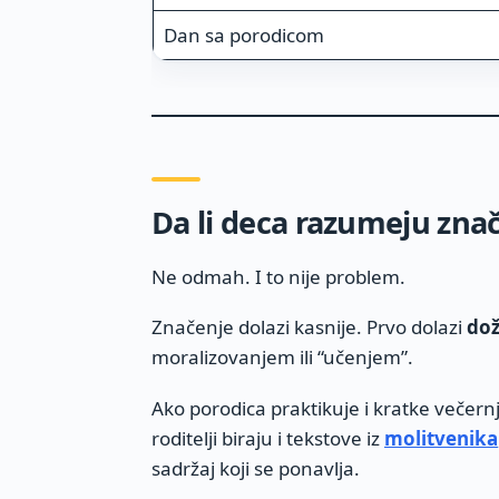
Dan sa porodicom
Da li deca razumeju zna
Ne odmah. I to nije problem.
Značenje dolazi kasnije. Prvo dolazi
dož
moralizovanjem ili “učenjem”.
Ako porodica praktikuje i kratke večernje 
roditelji biraju i tekstove iz
molitvenika
sadržaj koji se ponavlja.