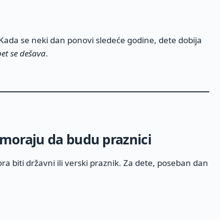
Kada se neki dan ponovi sledeće godine, dete dobija
pet se dešava
.
 moraju da budu praznici
biti državni ili verski praznik. Za dete, poseban dan