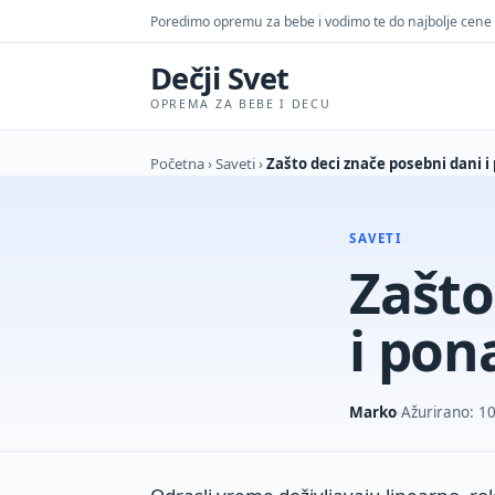
Poredimo opremu za bebe i vodimo te do najbolje cene
Dečji Svet
OPREMA ZA BEBE I DECU
Početna
›
Saveti
›
Zašto deci znače posebni dani i
SAVETI
Zašto
i pon
Marko
Ažurirano: 10