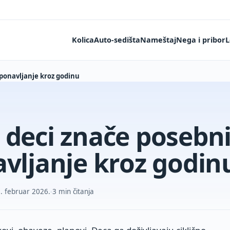
Kolica
Auto-sedišta
Nameštaj
Nega i pribor
L
 ponavljanje kroz godinu
 deci znače posebni
avljanje kroz godin
. februar 2026.
3 min čitanja