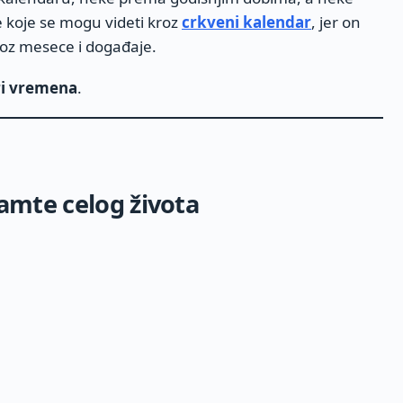
koje se mogu videti kroz
crkveni kalendar
, jer on
roz mesece i događaje.
ri vremena
.
pamte celog života