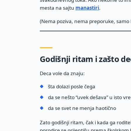
mesta na sajtu
manastiri
.
(Nema poziva, nema preporuke, samo k
Godišnji ritam i zašto d
Deca vole da znaju:
šta dolazi posle čega
da se nešto “uvek dešava” u isto v
da se svet ne menja haotično
Zato godišnji ritam, čak i kada ga rodi
porodice se orijentišu prema školskom