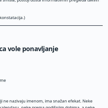
onstatacija.)
eca vole ponavljanje
reme
telji ne nazivaju imenom, ima snažan efekat. Neke
 kalendaru, neke prema godišnjim dobima, a neke