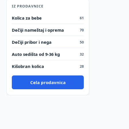
IZ PRODAVNICE
Kolica za bebe
61
Dečiji nameštaj i oprema
70
Dečiji pribor i nega
50
Auto sedišta od 9-36 kg
32
Kišobran kolica
28
Cela prodavnica