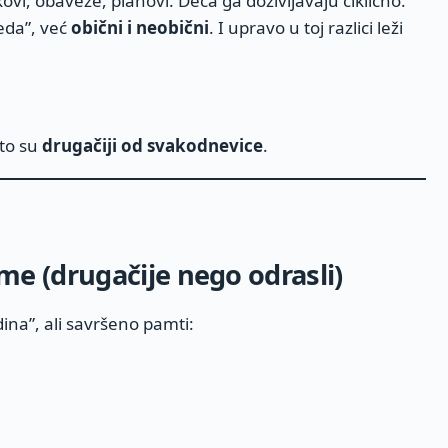
ovi, obaveze, planovi. Deca ga doživljavaju ciklično.
eda”, već
obični i neobični
. I upravo u toj razlici leži
što su
drugačiji od svakodnevice
.
e (drugačije nego odrasli)
na”, ali savršeno pamti: