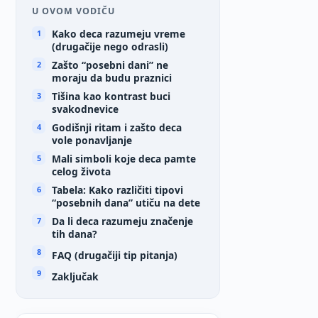
U OVOM VODIČU
Kako deca razumeju vreme
(drugačije nego odrasli)
Zašto “posebni dani” ne
moraju da budu praznici
Tišina kao kontrast buci
svakodnevice
Godišnji ritam i zašto deca
vole ponavljanje
Mali simboli koje deca pamte
celog života
Tabela: Kako različiti tipovi
“posebnih dana” utiču na dete
Da li deca razumeju značenje
tih dana?
FAQ (drugačiji tip pitanja)
Zaključak