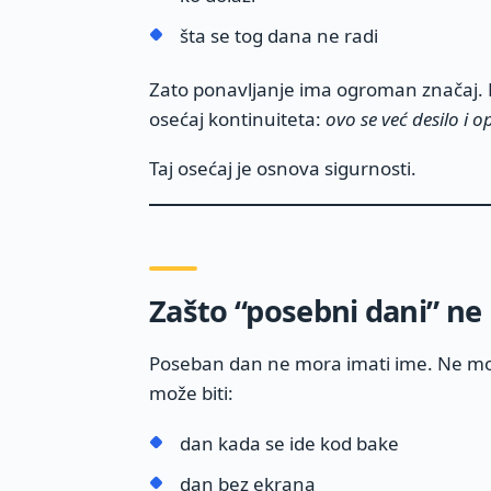
šta se tog dana ne radi
Zato ponavljanje ima ogroman značaj. 
osećaj kontinuiteta:
ovo se već desilo i o
Taj osećaj je osnova sigurnosti.
Zašto “posebni dani” ne
Poseban dan ne mora imati ime. Ne mora 
može biti:
dan kada se ide kod bake
dan bez ekrana