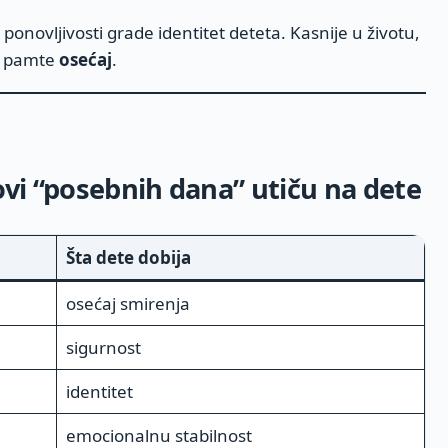
 ponovljivosti grade identitet deteta. Kasnije u životu,
li pamte
osećaj
.
povi “posebnih dana” utiču na dete
Šta dete dobija
osećaj smirenja
sigurnost
identitet
emocionalnu stabilnost