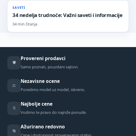
SAVETI
34 nedelja trudnoće: Važni saveti i informacije
34 min čitanja
Provereni prodavci
🛡️
Samo poznati, pouzdani sajtovi.
Nezavisne ocene
⚖️
Poredimo model uz model, iskreno.
Najbolje cene
🔖
Vodimo te pravo do najniže ponude.
Ažurirano redovno
🔄
Cene i dostupnost proveravamo stalno.