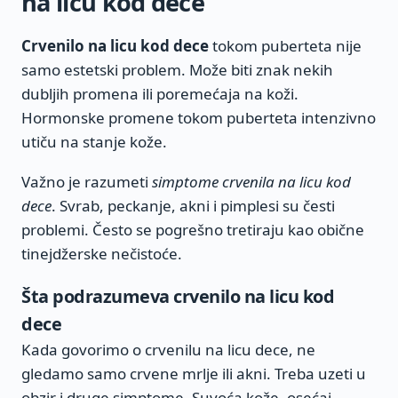
na licu kod dece
Crvenilo na licu kod dece
tokom puberteta nije
samo estetski problem. Može biti znak nekih
dubljih promena ili poremećaja na koži.
Hormonske promene tokom puberteta intenzivno
utiču na stanje kože.
Važno je razumeti
simptome crvenila na licu kod
dece
. Svrab, peckanje, akni i pimplesi su česti
problemi. Često se pogrešno tretiraju kao obične
tinejdžerske nečistoće.
Šta podrazumeva crvenilo na licu kod
dece
Kada govorimo o crvenilu na licu dece, ne
gledamo samo crvene mrlje ili akni. Treba uzeti u
obzir i druge simptome. Suvoća kože, osećaj