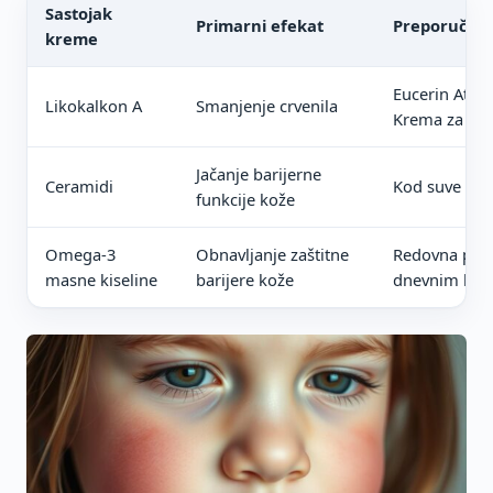
Sastojak
Primarni efekat
Preporučen
kreme
Eucerin Atop
Likokalkon A
Smanjenje crvenila
Krema za lice
Jačanje barijerne
Ceramidi
Kod suve i os
funkcije kože
Omega-3
Obnavljanje zaštitne
Redovna pri
masne kiseline
barijere kože
dnevnim kr