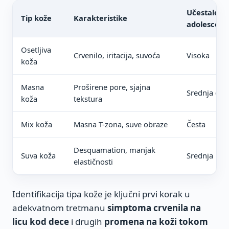
Učestalost
Tip kože
Karakteristike
adolescena
Osetljiva
Crvenilo, iritacija, suvoća
Visoka
koža
Masna
Proširene pore, sjajna
Srednja do 
koža
tekstura
Mix koža
Masna T-zona, suve obraze
Česta
Desquamation, manjak
Suva koža
Srednja
elastičnosti
Identifikacija tipa kože je ključni prvi korak u
adekvatnom tretmanu
simptoma crvenila na
licu kod dece
i drugih
promena na koži tokom