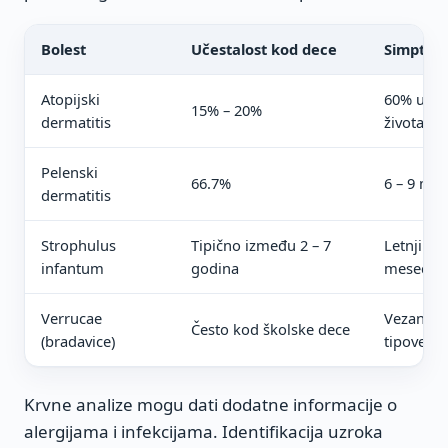
Bolest
Učestalost kod dece
Simptomi
Atopijski
60% u prv
15% – 20%
dermatitis
života
Pelenski
66.7%
6 – 9 mes
dermatitis
Strophulus
Tipično između 2 – 7
Letnji i j
infantum
godina
meseci
Verrucae
Vezano u
Često kod školske dece
(bradavice)
tipove
Krvne analize mogu dati dodatne informacije o
alergijama i infekcijama. Identifikacija uzroka