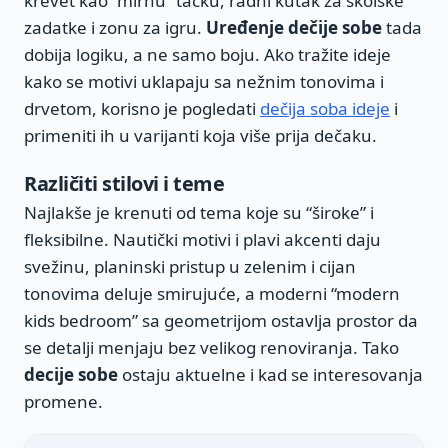
krevet kao “mirnu” tačku, radni kutak za školske
zadatke i zonu za igru.
Uređenje dečije sobe
tada
dobija logiku, a ne samo boju. Ako tražite ideje
kako se motivi uklapaju sa nežnim tonovima i
drvetom, korisno je pogledati
dečija soba ideje
i
primeniti ih u varijanti koja više prija dečaku.
Različiti stilovi i teme
Najlakše je krenuti od tema koje su “široke” i
fleksibilne. Nautički motivi i plavi akcenti daju
svežinu, planinski pristup u zelenim i cijan
tonovima deluje smirujuće, a moderni “modern
kids bedroom” sa geometrijom ostavlja prostor da
se detalji menjaju bez velikog renoviranja. Tako
decije sobe
ostaju aktuelne i kad se interesovanja
promene.