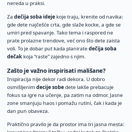
nereda u praksi.
Za
dečija soba ideje
koje traju, krenite od navika:
gde dete najčešće crta, gde slaže kocke, a gde se
umiri pred spavanje. Tako tema i raspored ne
prate prolazne trendove, već ono što dete zaista
voli. To je dobar put kada planirate
dečija soba
dečak
koja “raste” zajedno s njim.
Zašto je važno inspirisati mališane?
Inspiracija nije dekor radi dekora. U dobro
osmišljenim
decije sobe
dete lakše prebacuje
fokus sa igre na učenje, pa zatim na odmor. Jasne
zone smanjuju haos i pomažu rutini, čak i kada je
dan pun obaveza.
Praktično pravilo je da prostor ima tri jasna mesta: