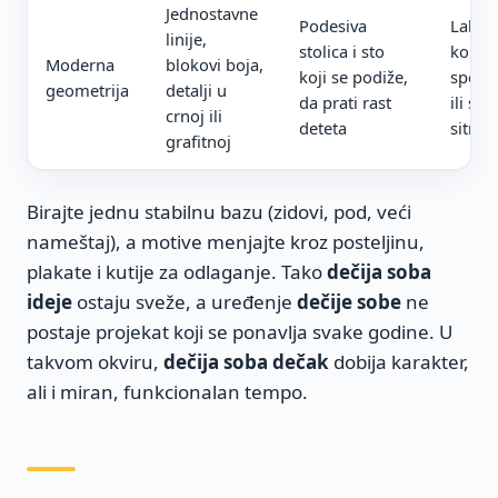
Jednostavne
Podesiva
Lako 
linije,
stolica i sto
kombi
Moderna
blokovi boja,
koji se podiže,
sport
geometrija
detalji u
da prati rast
ili sv
crnoj ili
deteta
sitne 
grafitnoj
Birajte jednu stabilnu bazu (zidovi, pod, veći
nameštaj), a motive menjajte kroz posteljinu,
plakate i kutije za odlaganje. Tako
dečija soba
ideje
ostaju sveže, a uređenje
dečije sobe
ne
postaje projekat koji se ponavlja svake godine. U
takvom okviru,
dečija soba dečak
dobija karakter,
ali i miran, funkcionalan tempo.