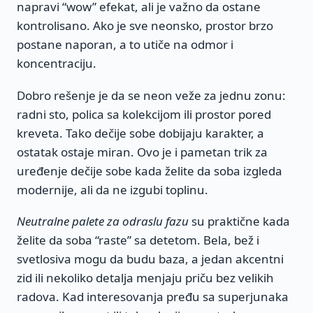
napravi “wow” efekat, ali je važno da ostane
kontrolisano. Ako je sve neonsko, prostor brzo
postane naporan, a to utiče na odmor i
koncentraciju.
Dobro rešenje je da se neon veže za jednu zonu:
radni sto, polica sa kolekcijom ili prostor pored
kreveta. Tako dečije sobe dobijaju karakter, a
ostatak ostaje miran. Ovo je i pametan trik za
uređenje dečije sobe kada želite da soba izgleda
modernije, ali da ne izgubi toplinu.
Neutralne palete za odraslu fazu
su praktične kada
želite da soba “raste” sa detetom. Bela, bež i
svetlosiva mogu da budu baza, a jedan akcentni
zid ili nekoliko detalja menjaju priču bez velikih
radova. Kad interesovanja pređu sa superjunaka