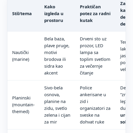
Zašto
Kako
Praktičan
kada 
Stil/tema
izgleda u
potez za radni
dečij
prostoru
kutak
deča
Bela baza,
Drveni sto uz
Tema j
plave pruge,
prozor, LED
lako s
Nautički
motivi
lampa sa
jastuc
(marine)
brodova ili
toplim svetlom
poste
sidra kao
za večernje
veliki
akcent
čitanje
Sivo-bela
Police
Deluje
osnova,
ankerisane u
“zrelij
Planinski
planine na
zid i
lepo u
(mountain-
zidu, svetlo
organizatori za
dugor
themed)
zelena i cijan
sveske na
uređe
za mir
dohvat ruke
sobe