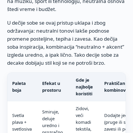
na muziku, sport ili tehnologiju, neutralna osnova
štedi vreme i budžet.
U dečije sobe se ovaj pristup uklapa i zbog
održavanja: neutralni tonovi lakše podnose
promene posteljine, tepiha i zavesa. Kao dečija
soba inspiracija, kombinacija “neutralno + akcent”
izgleda uredno, a ipak lično. Tako decije sobe za
decake dobijaju stil koji se ne potroši brzo.
Gde je
Paleta
Efekat u
Praktičan sav
najbolje
boja
prostoru
kombinovanj
koristiti
Zidovi,
Smiruje,
Svetla
veći
Dodajte jedan
deluje
plava +
komadi
(pruge ili sitn
uredno i
svetlosiva
tekstila,
zavesi ili poste
prozračno