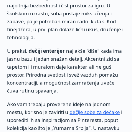
najbitnija bezbednost i čist prostor za igru. U
školskom uzrastu, soba postaje miks učenja i
zabave, pa je potreban miran radni kutak. Kod
tinejdžera, u prvi plan dolaze lični ukus, druženje i
tehnologija.
U praksi,
dečiji enterijer
najlakše “diše” kada ima
jasnu bazu i jedan snažan detalj. Akcentni zid sa
tapetom ili muralom daje karakter, ali ne guši
prostor. Prirodna svetlost i svež vazduh pomažu
koncentraciji, a mogućnost zamračenja uveče
čuva rutinu spavanja.
Ako vam trebaju proverene ideje na jednom
mestu, korisno je zaviriti u
dečije sobe za dečake
i
uporediti ih sa inspiracijom sa Pinteresta, poput
kolekcija kao što je „Yumama Srbija”. U nastavku