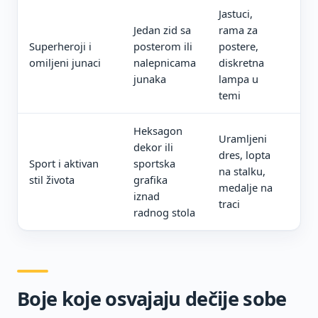
Jastuci,
Ko
Jedan zid sa
rama za
fio
Superheroji i
posterom ili
postere,
kos
omiljeni junaci
nalepnicama
diskretna
za 
junaka
lampa u
zid
temi
Heksagon
Uramljeni
Sta
dekor ili
dres, lopta
za 
Sport i aktivan
sportska
na stalku,
za 
stil života
grafika
medalje na
org
iznad
traci
sit
radnog stola
Boje koje osvajaju dečije sobe