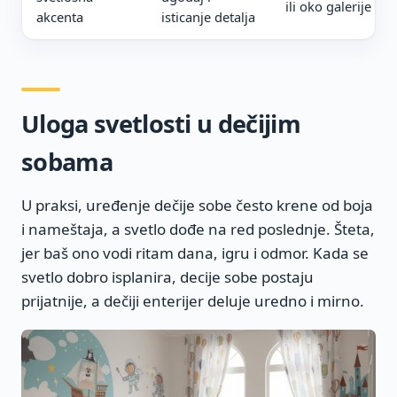
ili oko galerije
akcenta
isticanje detalja
Uloga svetlosti u dečijim
sobama
U praksi, uređenje dečije sobe često krene od boja
i nameštaja, a svetlo dođe na red poslednje. Šteta,
jer baš ono vodi ritam dana, igru i odmor. Kada se
svetlo dobro isplanira, decije sobe postaju
prijatnije, a dečiji enterijer deluje uredno i mirno.