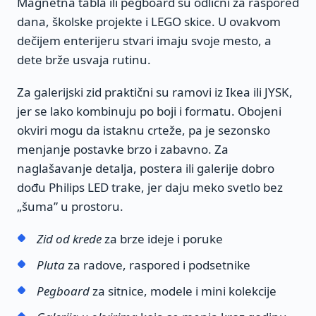
Magnetna tabla ili pegboard su odlični za raspored
dana, školske projekte i LEGO skice. U ovakvom
dečijem enterijeru stvari imaju svoje mesto, a
dete brže usvaja rutinu.
Za galerijski zid praktični su ramovi iz Ikea ili JYSK,
jer se lako kombinuju po boji i formatu. Obojeni
okviri mogu da istaknu crteže, pa je sezonsko
menjanje postavke brzo i zabavno. Za
naglašavanje detalja, postera ili galerije dobro
dođu Philips LED trake, jer daju meko svetlo bez
„šuma” u prostoru.
Zid od krede
za brze ideje i poruke
Pluta
za radove, raspored i podsetnike
Pegboard
za sitnice, modele i mini kolekcije