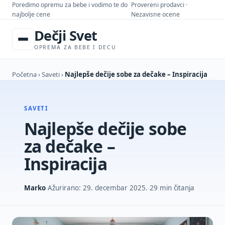
Poredimo opremu za bebe i vodimo te do
Provereni prodavci ·
najbolje cene
Nezavisne ocene
Dečji Svet
OPREMA ZA BEBE I DECU
Početna
›
Saveti
›
Najlepše dečije sobe za dečake – Inspiracija
SAVETI
Najlepše dečije sobe
za dečake –
Inspiracija
Marko
Ažurirano: 29. decembar 2025.
29 min čitanja