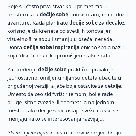
Boje su često prva stvar koju primetimo u
prostoru, a u
dečije sobe
unose ritam, mir ili dozu
avanture. Kada planirate
decije sobe za decake
,
korisno je da krenete od svetlijih tonova jer
vizuelno šire sobu i smanjuju osećaj nereda.
Dobra
dečija soba inspiracija
obično spaja bazu
koja “diše” i nekoliko promišljenih akcenata.
Za uređenje
dečije sobe
praktično pravilo je
jednostavno: omiljenu nijansu deteta ubacite u
prigušenoj verziji, a jače boje ostavite za detalje.
Umesto da ceo zid “vrišti” temom, bolje rade
pruge, sitne zvezde ili geometrija na jednom
mestu. Tako dečije sobe ostaju sveže i lakše se
menjaju kako se interesovanja razvijaju.
Plava i njene nijanse
često su prvi izbor jer deluju