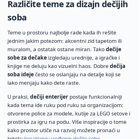
Različite teme za dizajn dečijih
soba
Teme u prostoru najbolje rade kada ih rešite
jednim jakim potezom: akcentni zid tapetom ili
muralom, a ostatak ostane miran. Tako
dečije
sobe za dečake
izgledaju urednije, a igračke i
knjige ne deluju kao vizuelni haos. Dobre
dečija
soba ideje
često se oslanjaju na detalje koji se
lako menjaju kako dete raste.
U praksi,
dečiji enterijer
postaje funkcionalniji
kada tema ide ruku pod ruku sa organizacijom:
otvorene police za modele, kutije za LEGO setove i
prostirka za igru na podu. Više inspiracije o tome
kako prostor utiče na razvoj možete pronaći u
tekstu
kreativno uređenje dečije sobe
.