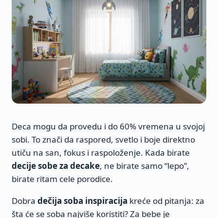
Deca mogu da provedu i do 60% vremena u svojoj
sobi. To znači da raspored, svetlo i boje direktno
utiču na san, fokus i raspoloženje. Kada birate
decije sobe za decake
, ne birate samo “lepo”,
birate ritam cele porodice.
Dobra
dečija soba inspiracija
kreće od pitanja: za
šta će se soba najviše koristiti? Za bebe je