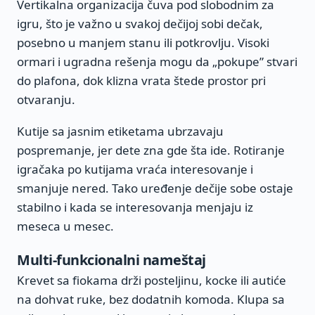
Vertikalna organizacija čuva pod slobodnim za
igru, što je važno u svakoj dečijoj sobi dečak,
posebno u manjem stanu ili potkrovlju. Visoki
ormari i ugradna rešenja mogu da „pokupe” stvari
do plafona, dok klizna vrata štede prostor pri
otvaranju.
Kutije sa jasnim etiketama ubrzavaju
pospremanje, jer dete zna gde šta ide. Rotiranje
igračaka po kutijama vraća interesovanje i
smanjuje nered. Tako uređenje dečije sobe ostaje
stabilno i kada se interesovanja menjaju iz
meseca u mesec.
Multi-funkcionalni nameštaj
Krevet sa fiokama drži posteljinu, kocke ili autiće
na dohvat ruke, bez dodatnih komoda. Klupa sa