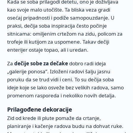
Kada se soba prilagodi detetu, ono je doživljava
kao svoje malo utočište. Ta bliska veza gradi
osećaj pripadnosti i podiže samopouzdanje. U
praksi, dečija soba inspiracija često počinje
sitnicama: omiljenim crtežom na zidu, policom za
trofeje ili kutijom za uspomene. Takav dečiji
enterijer ostaje topao, ali i uredan.
Za
dečije sobe za dečake
dobro radi ideja
„galerije ponosa”. Izloženi radovi šalju jasnu
poruku da se trud vidi i ceni. To su dečija soba
ideje koje se lako osveže bez velikih radova, samo
promenom rasporeda i nekoliko novih detalja.
Prilagođene dekoracije
Zid od krede ili plute pomaže da crtanje,
planiranje i kačenje radova budu na dohvat ruke.