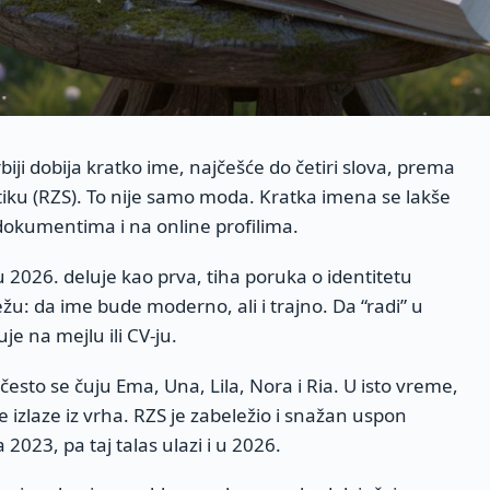
iji dobija kratko ime, najčešće do četiri slova, prema
iku (RZS). To nije samo moda. Kratka imena se lakše
 dokumentima i na online profilima.
 2026. deluje kao prva, tiha poruka o identitetu
ežu: da ime bude moderno, ali i trajno. Da “radi” u
suje na mejlu ili CV-ju.
sto se čuju Ema, Una, Lila, Nora i Ria. U isto vreme,
 ne izlaze iz vrha. RZS je zabeležio i snažan uspon
2023, pa taj talas ulazi i u 2026.