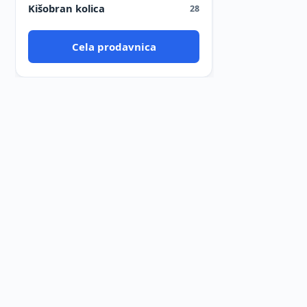
Kišobran kolica
28
Cela prodavnica