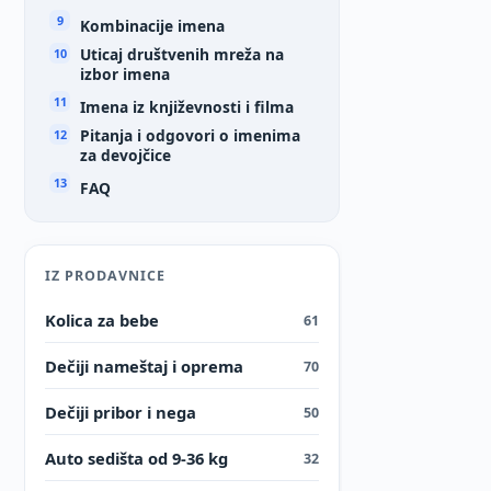
Kombinacije imena
Uticaj društvenih mreža na
izbor imena
Imena iz književnosti i filma
Pitanja i odgovori o imenima
za devojčice
FAQ
IZ PRODAVNICE
Kolica za bebe
61
Dečiji nameštaj i oprema
70
Dečiji pribor i nega
50
Auto sedišta od 9-36 kg
32