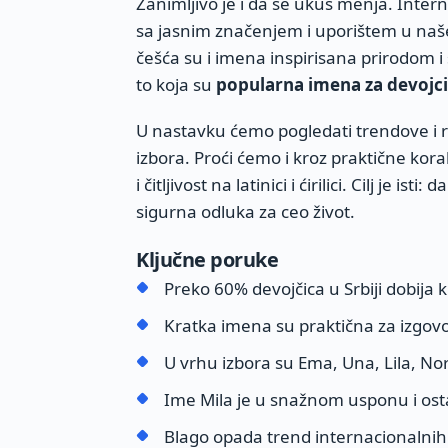
Zanimljivo je i da se ukus menja. Inte
sa jasnim značenjem i uporištem u našem
češća su i imena inspirisana prirodom i 
to koja su
popularna imena za devojc
U nastavku ćemo pogledati trendove i raz
izbora. Proći ćemo i kroz praktične kora
i čitljivost na latinici i ćirilici. Cilj je isti:
sigurna odluka za ceo život.
Ključne poruke
Preko 60% devojčica u Srbiji dobija k
Kratka imena su praktična za izgovo
U vrhu izbora su Ema, Una, Lila, Nora
Ime Mila je u snažnom usponu i osta
Blago opada trend internacionalnih 