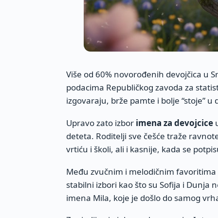
Više od 60% novorođenih devojčica u Srb
podacima Republičkog zavoda za statist
izgovaraju, brže pamte i bolje “stoje” u
Upravo zato izbor
imena za devojcice
u
deteta. Roditelji sve češće traže ravnot
vrtiću i školi, ali i kasnije, kada se potpi
Među zvučnim i melodičnim favoritima če
stabilni izbori kao što su Sofija i Dunja
imena Mila, koje je došlo do samog vrha 