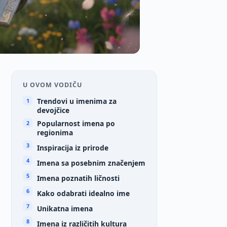
U OVOM VODIČU
Trendovi u imenima za
devojčice
Popularnost imena po
regionima
Inspiracija iz prirode
Imena sa posebnim značenjem
Imena poznatih ličnosti
Kako odabrati idealno ime
Unikatna imena
Imena iz različitih kultura