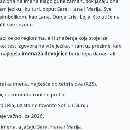
rnacionalna imena blago gube zamah, dok jačaju ona
 jeziku i kulturi, poput Sara, Hana i Marija. Sve
simbolikom, kao Lana, Dunja, Iris i Lejla, što utiče na
ice
ove sezone.
like po regionima, ali i značenja koja stoje iza
ke: test izgovora na više jezika, ritam uz prezime, kao
 da najlepša
imena za devojcice
budu lepa danas, ali i
ratka imena, najčešće do četiri slova (RZS).
r, dokumenta i online profile.
 i Ria, uz stalne favorite Sofiju i Dunju.
je važno i za 2026.
imena, a jačaju Sara, Hana i Marija.