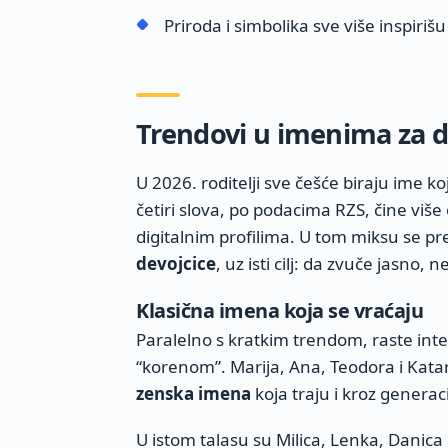
Priroda i simbolika sve više inspiriš
Trendovi u imenima za d
U 2026. roditelji sve češće biraju ime ko
četiri slova, po podacima RZS, čine viš
digitalnim profilima. U tom miksu se pr
devojcice
, uz isti cilj: da zvuče jasno, 
Klasična imena koja se vraćaju
Paralelno s kratkim trendom, raste in
“korenom”. Marija, Ana, Teodora i Kata
zenska imena
koja traju i kroz generaci
U istom talasu su Milica, Lenka, Danica i