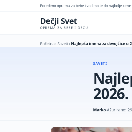
Poredimo opremu za bebe i vodimo te do najbolje cene
Dečji Svet
OPREMA ZA BEBE I DECU
Početna
›
Saveti
›
Najlepša imena za devojčice u 
SAVETI
Najle
2026.
Marko
Ažurirano: 2