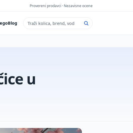
Provereni prodavci · Nezavisne ocene
ego
Blog
Pretraga sajta
čice u