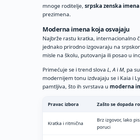
mnoge roditelje,
srpska zenska imena
prezimena.
Moderna imena koja osvajaju
Najbrže rastu kratka, internacionalno či
jednako prirodno izgovaraju na srpskom
misle na školu, putovanja ili posao u in
Primećuje se i trend slova
L
,
A
i
M
, pa s
modernijem tonu izdvajaju se i Kaia i Ly
pamtljiva, što ih svrstava u
moderna im
Pravac izbora
Zašto se dopada ro
Brz izgovor, lako pi
Kratka i ritmična
poruci