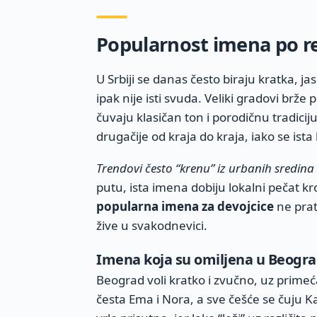
Popularnost imena po r
U Srbiji se danas često biraju kratka, jas
ipak nije isti svuda. Veliki gradovi brž
čuvaju klasičan ton i porodičnu tradic
drugačije od kraja do kraja, iako se ista 
Trendovi često “krenu” iz urbanih sredina
putu, ista imena dobiju lokalni pečat k
popularna imena za devojcice
ne prat
žive u svakodnevici.
Imena koja su omiljena u Beogr
Beograd voli kratko i zvučno, uz primeć
česta Ema i Nora, a sve češće se čuju Kai