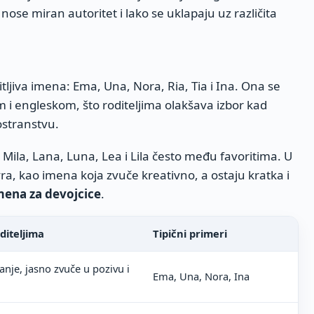
nose miran autoritet i lako se uklapaju uz različita
tljiva imena: Ema, Una, Nora, Ria, Tia i Ina. Ona se
 i engleskom, što roditeljima olakšava izbor kad
ostranstvu.
u Mila, Lana, Luna, Lea i Lila često među favoritima. U
ra, kao imena koja zvuče kreativno, a ostaju kratka i
ena za devojcice
.
diteljima
Tipični primeri
sanje, jasno zvuče u pozivu i
Ema, Una, Nora, Ina