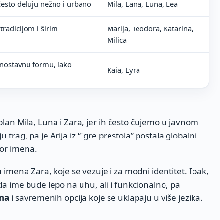
često deluju nežno i urbano
Mila, Lana, Luna, Lea
tradicijom i širim
Marija, Teodora, Katarina,
Milica
dnostavnu formu, lako
Kaia, Lyra
 plan Mila, Luna i Zara, jer ih često čujemo u javnom
ju trag, pa je Arija iz “Igre prestola” postala globalni
bor imena.
 imena Zara, koje se vezuje i za modni identitet. Ipak,
 da ime bude lepo na uhu, ali i funkcionalno, pa
ena
i savremenih opcija koje se uklapaju u više jezika.