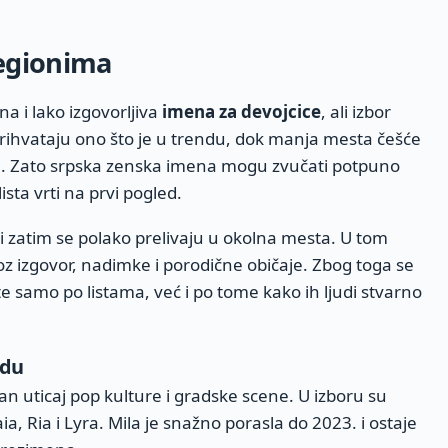
egionima
na i lako izgovorljiva
imena za devojcice
, ali izbor
e prihvataju ono što je u trendu, dok manja mesta češće
iju. Zato srpska zenska imena mogu zvučati potpuno
lista vrti na prvi pogled.
i zatim se polako prelivaju u okolna mesta. U tom
roz izgovor, nadimke i porodične običaje. Zbog toga se
e samo po listama, već i po tome kako ih ljudi stvarno
adu
an uticaj pop kulture i gradske scene. U izboru su
a, Ria i Lyra. Mila je snažno porasla do 2023. i ostaje