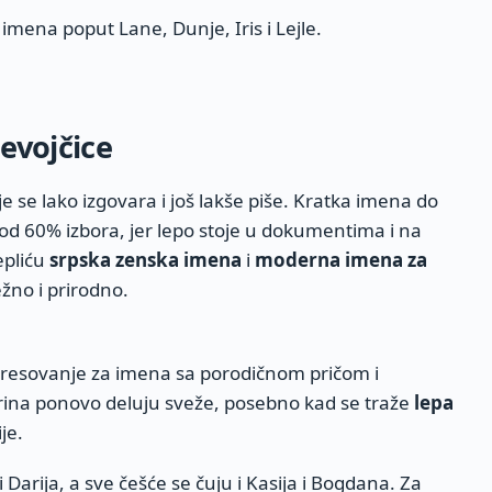
u imena poput Lane, Dunje, Iris i Lejle.
evojčice
je se lako izgovara i još lakše piše. Kratka imena do
e od 60% izbora, jer lepo stoje u dokumentima i na
epliću
srpska zenska imena
i
moderna imena za
nežno i prirodno.
teresovanje za imena sa porodičnom pričom i
rina ponovo deluju sveže, posebno kad se traže
lepa
je.
 Darija, a sve češće se čuju i Kasija i Bogdana. Za