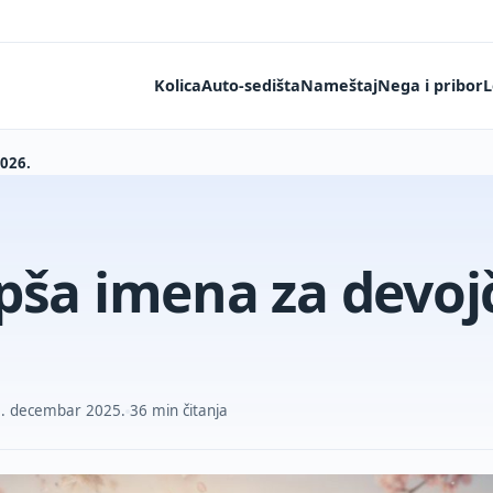
Kolica
Auto-sedišta
Nameštaj
Nega i pribor
L
2026.
pša imena za devoj
9. decembar 2025.
36 min čitanja