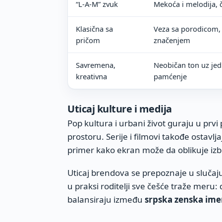
“L-A-M” zvuk
Mekoća i melodija, 
Klasična sa
Veza sa porodicom, 
pričom
značenjem
Savremena,
Neobičan ton uz je
kreativna
pamćenje
Uticaj kulture i medija
Pop kultura i urbani život guraju u prvi
prostoru. Serije i filmovi takođe ostavlja
primer kako ekran može da oblikuje iz
Uticaj brendova se prepoznaje u slučaju
u praksi roditelji sve češće traže meru:
balansiraju između
srpska zenska im