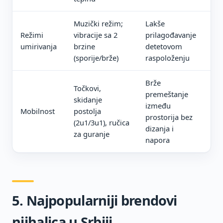
Muzički režim;
Lakše
Ru
Režimi
vibracije sa 2
prilagođavanje
sp
umirivanja
brzine
detetovom
dn
(sporije/brže)
raspoloženju
Brže
Točkovi,
premeštanje
Ma
skidanje
između
rod
Mobilnost
postolja
prostorija bez
če
(2u1/3u1), ručica
dizanja i
so
za guranje
napora
5. Najpopularniji brendovi
njihalica u Srbiji