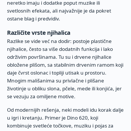
neretko imaju i dodatke poput muzike ili
svetlosnih efekata, ali najvažnije je da pokret
ostane blag i predvidiv.
Različite vrste njihalica
Razlike se vide već na dodir: postoje plastične
njihalice, često sa više dodatnih funkcija i lako
održivim površinama. Tu su i drvene njihalice
obložene plišom, sa stabilnim drvenim ramom koji
daje čvrst oslonac i topliji utisak u prostoru.
Mnogim mališanima su privlačne i plišane
životinje u obliku slona, pčele, mede ili konjića, jer
se vezuju za omiljene motive.
Od modernijih rešenja, neki modeli idu korak dalje
u igri i kretanju. Primer je Dino 620, koji
kombinuje svetleće točkove, muziku i pojas za