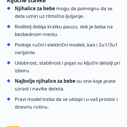
Ključne stavke
Njihalice za bebe
mogu da pomognu da se
dete umiri uz ritmično ljuljanje.
Roditelj dobija kratku pauzu, dok je beba na
bezbednom mestu.
Postoje ručni i električni modeli, kao i 2u1/3u1
varijante.
Udobnost, stabilnost i pojas su ključni detalji pri
izboru.
Najbolje njihalice za bebe
su one koje prate
uzrast i navike deteta.
Pravi model treba da se uklopi i u vaš prostor i
dnevnu rutinu.