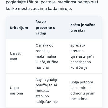
pogledajte i širinu postolja, stabilnost na tepihu i
koliko mesta zauzima kada miruje.
Šta da
Zašto je važno
Ti
Kriterijum
proverite u
u praksi
na
radnji
Oznaka od
Sprečava
Po
rođenja,
prerano
Uzrast i
že
maksimalna
„prerastanje“ i
limit
nji
kilaža, dužina
nebezbedno
viš
naslona
korišćenje
Naj-nagnutiji
Bolja potpora
No
položaj za <4
Ugao
telu i mirniji
i 
meseca;
naslona
odmor u prvim
ose
stabilno
mesecima
sn
zaključavanje