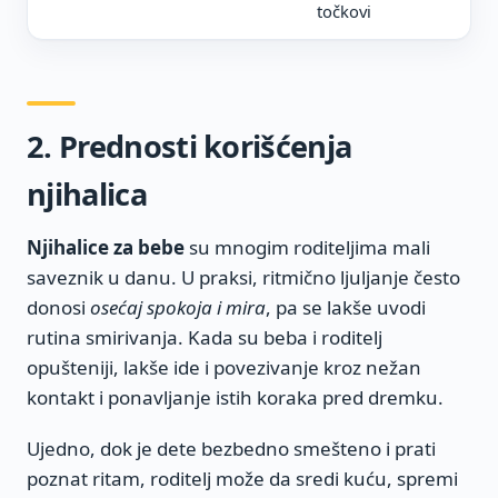
točkovi
2. Prednosti korišćenja
njihalica
Njihalice za bebe
su mnogim roditeljima mali
saveznik u danu. U praksi, ritmično ljuljanje često
donosi
osećaj spokoja i mira
, pa se lakše uvodi
rutina smirivanja. Kada su beba i roditelj
opušteniji, lakše ide i povezivanje kroz nežan
kontakt i ponavljanje istih koraka pred dremku.
Ujedno, dok je dete bezbedno smešteno i prati
poznat ritam, roditelj može da sredi kuću, spremi