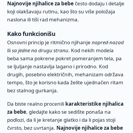
Najnovije njihalice za bebe
često dodaju i detalje
koji olakšavaju rutinu, kao što su više položaja
naslona ili tiši rad mehanizma.
Kako funkcionišu
Osnovni princip je ritmično njihanje
napred-nazad
ili
sa jedne na drugu stranu
. Kod nekih modela
beba sama pokrene pokret pomeranjem tela, pa
se ljuljanje nastavlja lagano i prirodno. Kod
drugih, posebno električnih, mehanizam održava
tempo, što je korisno kada želite ujednačen ritam
bez stalnog gurkanja.
Da biste realno procenili
karakteristike njihalica
za bebe
, gledajte kako se sedište ponaša na
podlozi, da li je kretanje glatko i da li pojas stoji
čvrsto, bez uvrtanja.
Najnovije njihalice za bebe