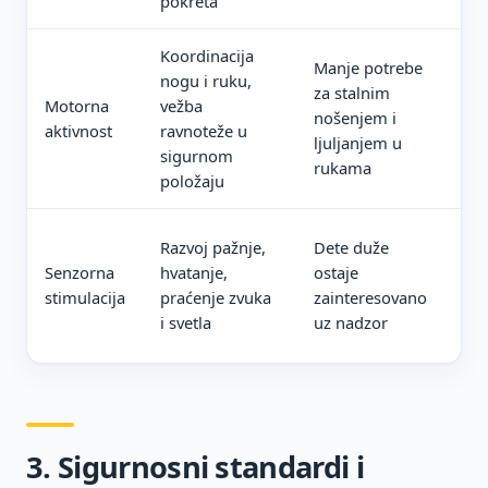
pokreta
Koordinacija
Pra
Manje potrebe
nogu i ruku,
pol
za stalnim
Motorna
vežba
pot
nošenjem i
aktivnost
ravnoteže u
sto
ljuljanjem u
sigurnom
ade
rukama
položaju
nag
Lak
Razvoj pažnje,
Dete duže
nav
Senzorna
hvatanje,
ostaje
sit
stimulacija
praćenje zvuka
zainteresovano
kva
i svetla
uz nadzor
igr
3. Sigurnosni standardi i