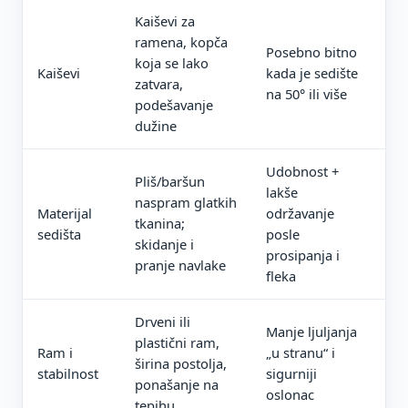
Kaiševi za
ramena, kopča
Be
Posebno bitno
koja se lako
vrp
Kaiševi
kada je sedište
zatvara,
ak
na 50° ili više
podešavanje
po
dužine
Udobnost +
Pliš/baršun
lakše
naspram glatkih
Sv
Materijal
održavanje
tkanina;
up
sedišta
posle
skidanje i
ku
prosipanja i
pranje navlake
fleka
Drveni ili
Manje ljuljanja
St
plastični ram,
Ram i
„u stranu“ i
te
širina postolja,
stabilnost
sigurniji
ne
ponašanje na
oslonac
po
tepihu