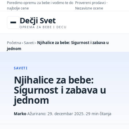
Poredimo opremu za bebe i vodimo te do
Provereni prodavci ·
najbolje cene
Nezavisne ocene
Dečji Svet
OPREMA ZA BEBE I DECU
Početna
›
Saveti
›
Njihalice za bebe: Sigurnost i zabava u
jednom
SAVETI
Njihalice za bebe:
Sigurnost i zabava u
jednom
Marko
Ažurirano: 29. decembar 2025.
29 min čitanja