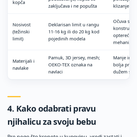
kopča
zaključava i ne popušta
klizanje
Očuva stab
Nosivost
Deklarisan limit u rangu
konstrukcij
(težinski
11-16 kg ili do 20 kg kod
opterećenj
limit)
pojedinih modela
mehanizm
Pamuk, 3D jersey, mesh;
Manje iritac
Materijali i
OEKO-TEX oznaka na
bolja prozr
navlake
navlaci
dužem sed
4. Kako odabrati pravu
njihalicu za svoju bebu
Pre nego što krenete u kupovinu, vredi zastati i