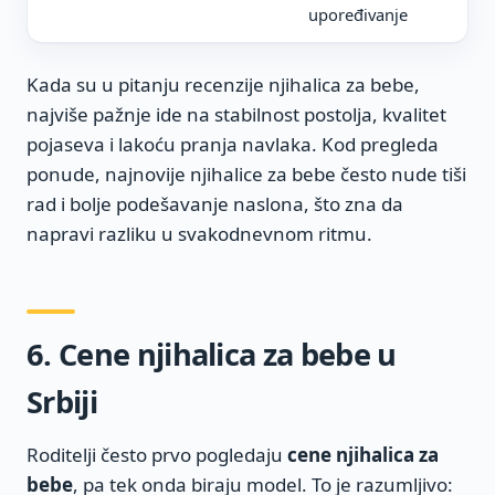
upoređivanje
Kada su u pitanju recenzije njihalica za bebe,
najviše pažnje ide na stabilnost postolja, kvalitet
pojaseva i lakoću pranja navlaka. Kod pregleda
ponude, najnovije njihalice za bebe često nude tiši
rad i bolje podešavanje naslona, što zna da
napravi razliku u svakodnevnom ritmu.
6. Cene njihalica za bebe u
Srbiji
Roditelji često prvo pogledaju
cene njihalica za
bebe
, pa tek onda biraju model. To je razumljivo: