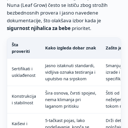
Nuna (Leaf Grow) često se ističu zbog strožih
bezbednosnih provera i jasno navedene
dokumentacije, što olakšava izbor kada je
sigurnost njihalica za bebe
prioritet.
Šta
Kako izgleda dobar znak
Zašto je v
proveriti
Jasno istaknuti standardi,
Smanjuje ri
Sertifikati i
vidljiva oznaka testiranja i
izrade i ne
usklađenost
uputstvo na srpskom
specifikacij
Šira osnova, čvrsti spojevi,
Štiti od pre
Konstrukcija
nema klimanja pri
neželjenih
i stabilnost
laganom pritisku
tokom njih
5-tačkast pojas, lako
Drži dete u
Kaiševi i
podešavanje, kopča se
položaju i 