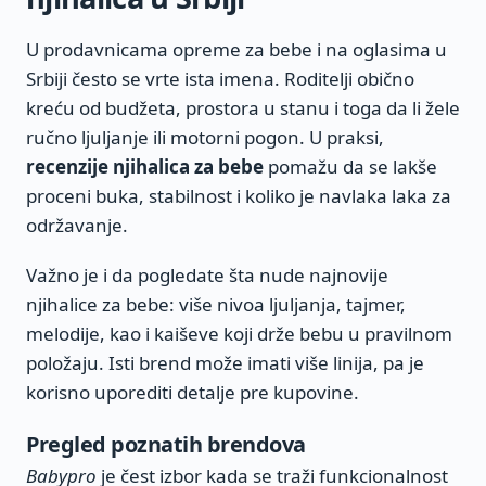
U prodavnicama opreme za bebe i na oglasima u
Srbiji često se vrte ista imena. Roditelji obično
kreću od budžeta, prostora u stanu i toga da li žele
ručno ljuljanje ili motorni pogon. U praksi,
recenzije njihalica za bebe
pomažu da se lakše
proceni buka, stabilnost i koliko je navlaka laka za
održavanje.
Važno je i da pogledate šta nude najnovije
njihalice za bebe: više nivoa ljuljanja, tajmer,
melodije, kao i kaiševe koji drže bebu u pravilnom
položaju. Isti brend može imati više linija, pa je
korisno uporediti detalje pre kupovine.
Pregled poznatih brendova
Babypro
je čest izbor kada se traži funkcionalnost