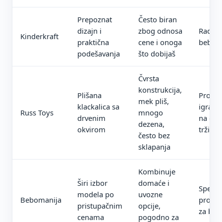
Prepoznat
Često biran
dizajn i
zbog odnosa
Radnje
Kinderkraft
praktična
cene i onoga
bebe
podešavanja
što dobijaš
Čvrsta
konstrukcija,
Plišana
Prodaj
mek pliš,
klackalica sa
igrača
Russ Toys
mnogo
drvenim
na do
dezena,
okvirom
tržištu
često bez
sklapanja
Kombinuje
Širi izbor
domaće i
Specij
modela po
uvozne
Bebomanija
proda
pristupačnim
opcije,
za beb
cenama
pogodno za