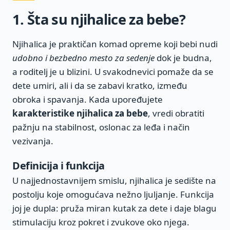
1. Šta su njihalice za bebe?
Njihalica je praktičan komad opreme koji bebi nudi
udobno i bezbedno mesto za sedenje
dok je budna,
a roditelj je u blizini. U svakodnevici pomaže da se
dete umiri, ali i da se zabavi kratko, između
obroka i spavanja. Kada upoređujete
karakteristike njihalica za bebe
, vredi obratiti
pažnju na stabilnost, oslonac za leđa i način
vezivanja.
Definicija i funkcija
U najjednostavnijem smislu, njihalica je sedište na
postolju koje omogućava nežno ljuljanje. Funkcija
joj je dupla: pruža miran kutak za dete i daje blagu
stimulaciju kroz pokret i zvukove oko njega.