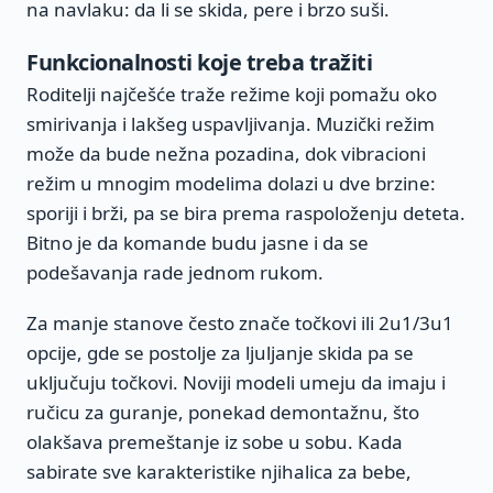
na navlaku: da li se skida, pere i brzo suši.
Funkcionalnosti koje treba tražiti
Roditelji najčešće traže režime koji pomažu oko
smirivanja i lakšeg uspavljivanja. Muzički režim
može da bude nežna pozadina, dok vibracioni
režim u mnogim modelima dolazi u dve brzine:
sporiji i brži, pa se bira prema raspoloženju deteta.
Bitno je da komande budu jasne i da se
podešavanja rade jednom rukom.
Za manje stanove često znače točkovi ili 2u1/3u1
opcije, gde se postolje za ljuljanje skida pa se
uključuju točkovi. Noviji modeli umeju da imaju i
ručicu za guranje, ponekad demontažnu, što
olakšava premeštanje iz sobe u sobu. Kada
sabirate sve karakteristike njihalica za bebe,