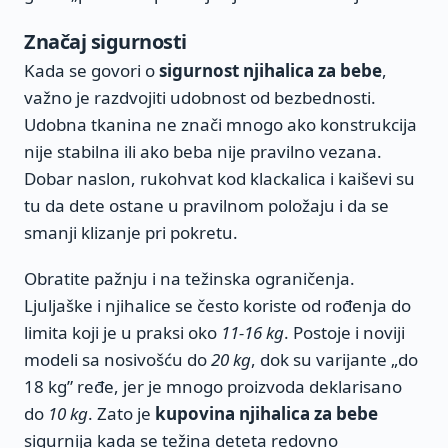
Značaj sigurnosti
Kada se govori o
sigurnost njihalica za bebe
,
važno je razdvojiti udobnost od bezbednosti.
Udobna tkanina ne znači mnogo ako konstrukcija
nije stabilna ili ako beba nije pravilno vezana.
Dobar naslon, rukohvat kod klackalica i kaiševi su
tu da dete ostane u pravilnom položaju i da se
smanji klizanje pri pokretu.
Obratite pažnju i na težinska ograničenja.
Ljuljaške i njihalice se često koriste od rođenja do
limita koji je u praksi oko
11-16 kg
. Postoje i noviji
modeli sa nosivošću do
20 kg
, dok su varijante „do
18 kg” ređe, jer je mnogo proizvoda deklarisano
do
10 kg
. Zato je
kupovina njihalica za bebe
sigurnija kada se težina deteta redovno