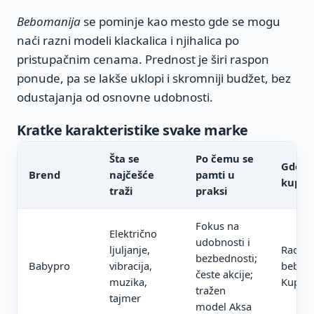
Bebomanija
se pominje kao mesto gde se mogu
naći razni modeli klackalica i njihalica po
pristupačnim cenama. Prednost je širi raspon
ponude, pa se lakše uklopi i skromniji budžet, bez
odustajanja od osnovne udobnosti.
Kratke karakteristike svake marke
Šta se
Po čemu se
Gde se
Brend
najčešće
pamti u
kupuje
traži
praksi
Fokus na
Električno
udobnosti i
ljuljanje,
Radnje
bezbednosti;
Babypro
vibracija,
bebe i
česte akcije;
muzika,
Kupuj
tražen
tajmer
model Aksa