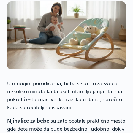
U mnogim porodicama, beba se umiri za svega
nekoliko minuta kada oseti ritam ljuljanja. Taj mali
pokret često znači veliku razliku u danu, naročito
kada su roditelji neispavani.
Njihalice za bebe
su zato postale praktično mesto
gde dete može da bude bezbedno i udobno, dok vi