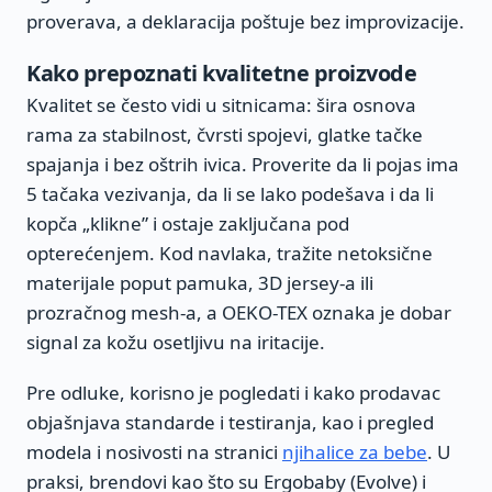
proverava, a deklaracija poštuje bez improvizacije.
Kako prepoznati kvalitetne proizvode
Kvalitet se često vidi u sitnicama: šira osnova
rama za stabilnost, čvrsti spojevi, glatke tačke
spajanja i bez oštrih ivica. Proverite da li pojas ima
5 tačaka vezivanja, da li se lako podešava i da li
kopča „klikne” i ostaje zaključana pod
opterećenjem. Kod navlaka, tražite netoksične
materijale poput pamuka, 3D jersey-a ili
prozračnog mesh-a, a OEKO-TEX oznaka je dobar
signal za kožu osetljivu na iritacije.
Pre odluke, korisno je pogledati i kako prodavac
objašnjava standarde i testiranja, kao i pregled
modela i nosivosti na stranici
njihalice za bebe
. U
praksi, brendovi kao što su Ergobaby (Evolve) i