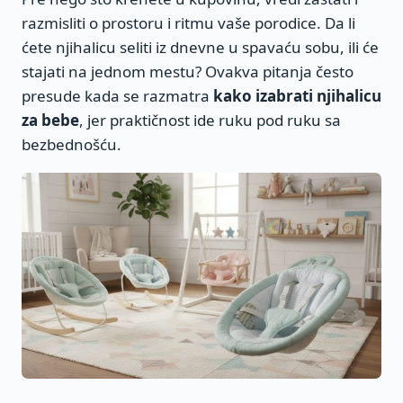
razmisliti o prostoru i ritmu vaše porodice. Da li
ćete njihalicu seliti iz dnevne u spavaću sobu, ili će
stajati na jednom mestu? Ovakva pitanja često
presude kada se razmatra
kako izabrati njihalicu
za bebe
, jer praktičnost ide ruku pod ruku sa
bezbednošću.