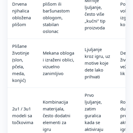
Mirnije
Drvena
plišom ili
Porod
ljuljanje,
njihalica
baršunastom
vole p
često više
obložena
oblogom,
izgled
„kućni“ tip
plišom
stabilan
konstr
proizvoda
oslonac
Plišane
Ljuljanje
životinje
Mekana obloga
Deca k
kroz igru, uz
(slon,
i izraženi oblici,
životi
motive koje
pčela,
vizuelno
vežu z
dete lako
meda,
zanimljivo
lik
prihvati
konjić)
Prvo
Kombinacija
ljuljanje,
Roditel
2u1 / 3u1
materijala,
zatim
dužu 
modeli sa
često dodatni
guralica
prelaz
točkovima
elementi za
kada se
aktivn
igru
aktiviraju
igrač