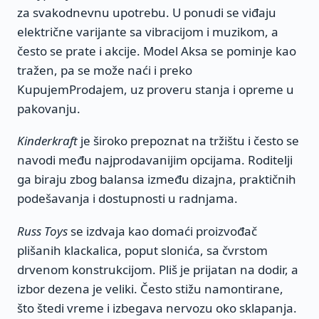
za svakodnevnu upotrebu. U ponudi se viđaju
električne varijante sa vibracijom i muzikom, a
često se prate i akcije. Model Aksa se pominje kao
tražen, pa se može naći i preko
KupujemProdajem, uz proveru stanja i opreme u
pakovanju.
Kinderkraft
je široko prepoznat na tržištu i često se
navodi među najprodavanijim opcijama. Roditelji
ga biraju zbog balansa između dizajna, praktičnih
podešavanja i dostupnosti u radnjama.
Russ Toys
se izdvaja kao domaći proizvođač
plišanih klackalica, poput slonića, sa čvrstom
drvenom konstrukcijom. Pliš je prijatan na dodir, a
izbor dezena je veliki. Često stižu namontirane,
što štedi vreme i izbegava nervozu oko sklapanja.