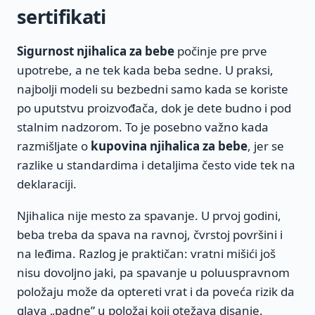
sertifikati
Sigurnost njihalica za bebe
počinje pre prve
upotrebe, a ne tek kada beba sedne. U praksi,
najbolji modeli su bezbedni samo kada se koriste
po uputstvu proizvođača, dok je dete budno i pod
stalnim nadzorom. To je posebno važno kada
razmišljate o
kupovina njihalica za bebe
, jer se
razlike u standardima i detaljima često vide tek na
deklaraciji.
Njihalica nije mesto za spavanje. U prvoj godini,
beba treba da spava na ravnoj, čvrstoj površini i
na leđima. Razlog je praktičan: vratni mišići još
nisu dovoljno jaki, pa spavanje u poluuspravnom
položaju može da optereti vrat i da poveća rizik da
glava „padne” u položaj koji otežava disanje.