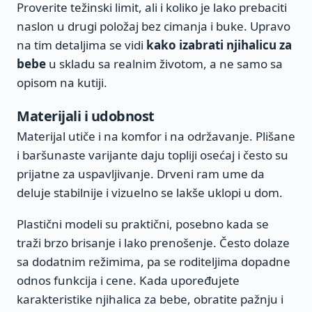
Proverite težinski limit, ali i koliko je lako prebaciti
naslon u drugi položaj bez cimanja i buke. Upravo
na tim detaljima se vidi
kako izabrati njihalicu za
bebe
u skladu sa realnim životom, a ne samo sa
opisom na kutiji.
Materijali i udobnost
Materijal utiče i na komfor i na održavanje. Plišane
i baršunaste varijante daju topliji osećaj i često su
prijatne za uspavljivanje. Drveni ram ume da
deluje stabilnije i vizuelno se lakše uklopi u dom.
Plastični modeli su praktični, posebno kada se
traži brzo brisanje i lako prenošenje. Često dolaze
sa dodatnim režimima, pa se roditeljima dopadne
odnos funkcija i cene. Kada upoređujete
karakteristike njihalica za bebe, obratite pažnju i