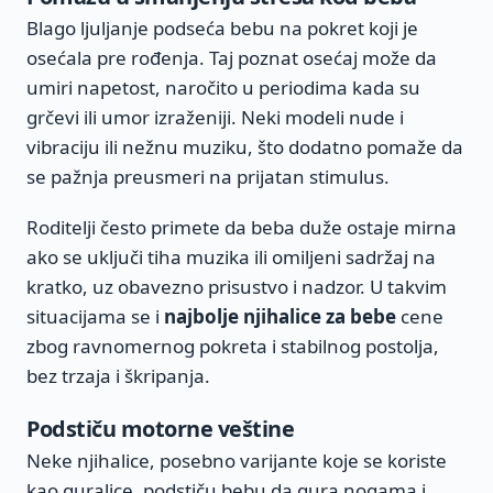
Blago ljuljanje podseća bebu na pokret koji je
osećala pre rođenja. Taj poznat osećaj može da
umiri napetost, naročito u periodima kada su
grčevi ili umor izraženiji. Neki modeli nude i
vibraciju ili nežnu muziku, što dodatno pomaže da
se pažnja preusmeri na prijatan stimulus.
Roditelji često primete da beba duže ostaje mirna
ako se uključi tiha muzika ili omiljeni sadržaj na
kratko, uz obavezno prisustvo i nadzor. U takvim
situacijama se i
najbolje njihalice za bebe
cene
zbog ravnomernog pokreta i stabilnog postolja,
bez trzaja i škripanja.
Podstiču motorne veštine
Neke njihalice, posebno varijante koje se koriste
kao guralice, podstiču bebu da gura nogama i