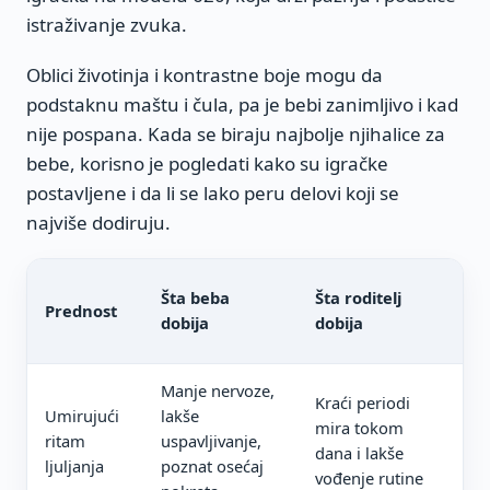
istraživanje zvuka.
Oblici životinja i kontrastne boje mogu da
podstaknu maštu i čula, pa je bebi zanimljivo i kad
nije pospana. Kada se biraju najbolje njihalice za
bebe, korisno je pogledati kako su igračke
postavljene i da li se lako peru delovi koji se
najviše dodiruju.
Na 
Šta beba
Šta roditelj
Prednost
paž
dobija
dobija
izb
Manje nervoze,
Kraći periodi
Sta
Umirujući
lakše
mira tokom
pos
ritam
uspavljivanje,
dana i lakše
rad
ljuljanja
poznat osećaj
vođenje rutine
poj