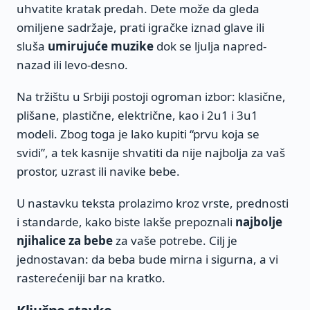
uhvatite kratak predah. Dete može da gleda
omiljene sadržaje, prati igračke iznad glave ili
sluša
umirujuće muzike
dok se ljulja napred-
nazad ili levo-desno.
Na tržištu u Srbiji postoji ogroman izbor: klasične,
plišane, plastične, električne, kao i 2u1 i 3u1
modeli. Zbog toga je lako kupiti “prvu koja se
svidi”, a tek kasnije shvatiti da nije najbolja za vaš
prostor, uzrast ili navike bebe.
U nastavku teksta prolazimo kroz vrste, prednosti
i standarde, kako biste lakše prepoznali
najbolje
njihalice za bebe
za vaše potrebe. Cilj je
jednostavan: da beba bude mirna i sigurna, a vi
rasterećeniji bar na kratko.