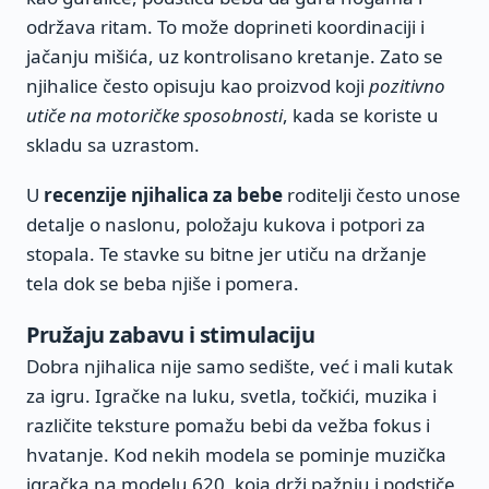
održava ritam. To može doprineti koordinaciji i
jačanju mišića, uz kontrolisano kretanje. Zato se
njihalice često opisuju kao proizvod koji
pozitivno
utiče na motoričke sposobnosti
, kada se koriste u
skladu sa uzrastom.
U
recenzije njihalica za bebe
roditelji često unose
detalje o naslonu, položaju kukova i potpori za
stopala. Te stavke su bitne jer utiču na držanje
tela dok se beba njiše i pomera.
Pružaju zabavu i stimulaciju
Dobra njihalica nije samo sedište, već i mali kutak
za igru. Igračke na luku, svetla, točkići, muzika i
različite teksture pomažu bebi da vežba fokus i
hvatanje. Kod nekih modela se pominje muzička
igračka na modelu 620, koja drži pažnju i podstiče