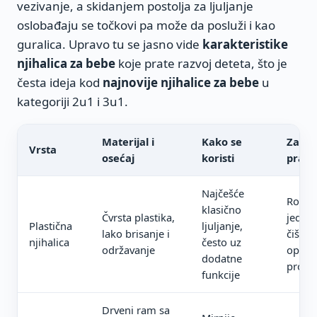
vezivanje, a skidanjem postolja za ljuljanje
oslobađaju se točkovi pa može da posluži i kao
guralica. Upravo tu se jasno vide
karakteristike
njihalica za bebe
koje prate razvoj deteta, što je
česta ideja kod
najnovije njihalice za bebe
u
kategoriji 2u1 i 3u1.
Materijal i
Kako se
Za ko
Vrsta
osećaj
koristi
prakt
Najčešće
Roditel
klasično
Čvrsta plastika,
jedno
Plastična
ljuljanje,
lako brisanje i
čišćenj
njihalica
često uz
održavanje
opcij
dodatne
proiz
funkcije
Drveni ram sa