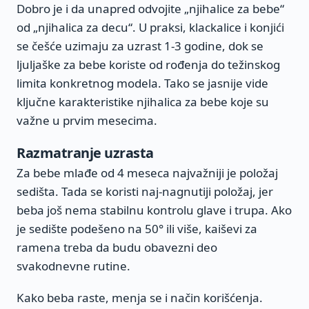
Dobro je i da unapred odvojite „njihalice za bebe“
od „njihalica za decu“. U praksi, klackalice i konjići
se češće uzimaju za uzrast 1-3 godine, dok se
ljuljaške za bebe koriste od rođenja do težinskog
limita konkretnog modela. Tako se jasnije vide
ključne karakteristike njihalica za bebe koje su
važne u prvim mesecima.
Razmatranje uzrasta
Za bebe mlađe od 4 meseca najvažniji je položaj
sedišta. Tada se koristi naj-nagnutiji položaj, jer
beba još nema stabilnu kontrolu glave i trupa. Ako
je sedište podešeno na 50° ili više, kaiševi za
ramena treba da budu obavezni deo
svakodnevne rutine.
Kako beba raste, menja se i način korišćenja.