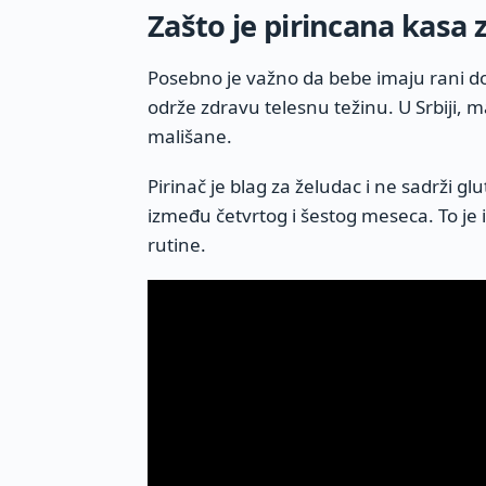
Zašto je pirincana kasa 
Posebno je važno da bebe imaju rani d
održe zdravu telesnu težinu. U Srbiji, m
mališane.
Pirinač je blag za želudac i ne sadrži 
između četvrtog i šestog meseca. To j
rutine.