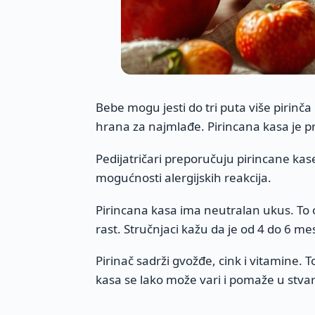
Bebe mogu jesti do tri puta više pirinč
hrana za najmlađe. Pirincana kasa je prv
Pedijatričari preporučuju pirincane kas
mogućnosti alergijskih reakcija.
Pirincana kasa ima neutralan ukus. To 
rast. Stručnjaci kažu da je od 4 do 6 m
Pirinač sadrži gvožđe, cink i vitamine.
kasa se lako može vari i pomaže u stva