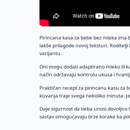
Pirincana kasa za bebe bez mleka ima b
lakše prilagode novoj teksturi. Roditelji
varijantu.
Oni mogu dodati adaptirano mleko ili 
način održavaju kontrolu ukusa i hranlj
Praktičan recept za pirincanu kasu za 
kuvanja traje svega nekoliko minuta. J
Daje sigurnost da beba unosi dovoljno h
sastav omogućavaju brze korake ka po