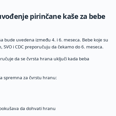
uvođenje pirinčane kaše za bebe
sa bude uvedena između 4. i 6. meseca. Bebe koje su
m, SVO i CDC preporučuju da čekamo do 6. meseca.
ručuje da se čvrsta hrana uključi kada beba
ba spremna za čvrstu hranu:
 pokušava da dohvati hranu