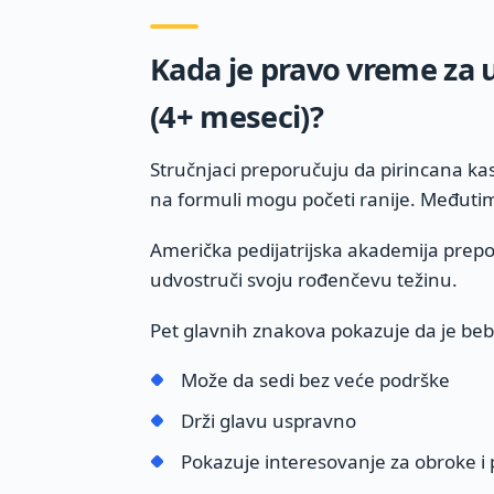
Kada je pravo vreme za 
(4+ meseci)?
Stručnjaci preporučuju da pirincana ka
na formuli mogu početi ranije. Međuti
Američka pedijatrijska akademija prepo
udvostruči svoju rođenčevu težinu.
Pet glavnih znakova pokazuje da je be
Može da sedi bez veće podrške
Drži glavu uspravno
Pokazuje interesovanje za obroke i