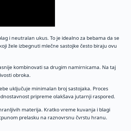
lag i neutralan ukus. To je idealno za bebama da se
 koji žele izbegnuti mlečne sastojke često biraju ovu
kasnije kombinovati sa drugim namirnicama. Na taj
ivosti obroka.
bebe uključuje minimalan broj sastojaka. Proces
ednostavnost pripreme olakšava jutarnji raspored.
ranljivih materija. Kratko vreme kuvanja i blagi
tpunom prelasku na raznovrsnu čvrstu hranu.