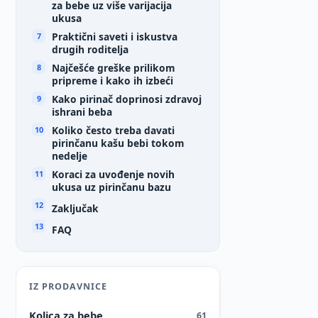
za bebe uz više varijacija
ukusa
Praktični saveti i iskustva
drugih roditelja
Najčešće greške prilikom
pripreme i kako ih izbeći
Kako pirinač doprinosi zdravoj
ishrani beba
Koliko često treba davati
pirinčanu kašu bebi tokom
nedelje
Koraci za uvođenje novih
ukusa uz pirinčanu bazu
Zaključak
FAQ
IZ PRODAVNICE
Kolica za bebe
61