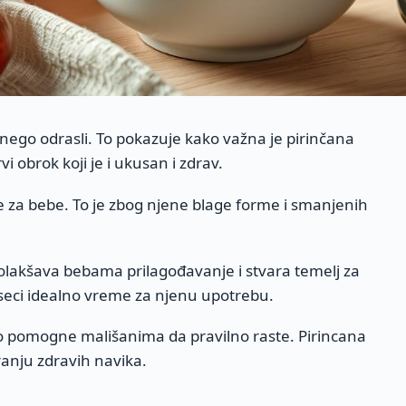
a nego odrasli. To pokazuje kako važna je pirinčana
i obrok koji je i ukusan i zdrav.
e za bebe. To je zbog njene blage forme i smanjenih
olakšava bebama prilagođavanje i stvara temelj za
eseci idealno vreme za njenu upotrebu.
 To pomogne mališanima da pravilno raste. Pirincana
ranju zdravih navika.