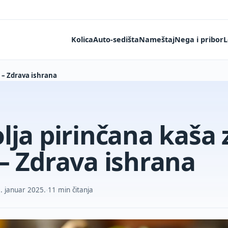
Kolica
Auto-sedišta
Nameštaj
Nega i pribor
L
 – Zdrava ishrana
lja pirinčana kaša 
– Zdrava ishrana
. januar 2025.
11 min čitanja