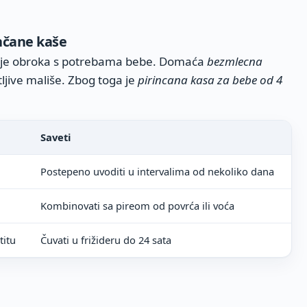
nčane kaše
anje obroka s potrebama bebe. Domaća
bezmlecna
tljive mališe. Zbog toga je
pirincana kasa za bebe od 4
Saveti
Postepeno uvoditi u intervalima od nekoliko dana
Kombinovati sa pireom od povrća ili voća
titu
Čuvati u frižideru do 24 sata