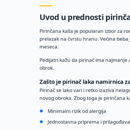
Uvod u prednosti pirinča
Pirinčana kaša je popularan izbor za ro
prelazak na čvrstu hranu. Većina beba
meseca.
Pedijatri kažu da pirinač ima najmanje a
obrok.
Zašto je pirinač laka namirnica z
Pirinač se lako vari i retko izaziva nel
novog obroka. Zbog toga je pirinčana ka
Minimalni rizik od alergija
Jednostavna priprema i prilagođava