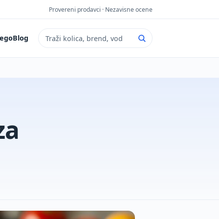
Provereni prodavci · Nezavisne ocene
ego
Blog
Pretraga sajta
za