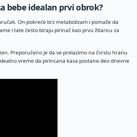
za bebe idealan prvi obrok?
oručak. On pokreće brz metabolizam i pomaže da
ame i tate često biraju pirinač kao prvu žitaricu za
gluten. Preporučeno je da se prelazimo na čvrstu hranu
e idealno vreme da pirincana kasa postane deo dnevne