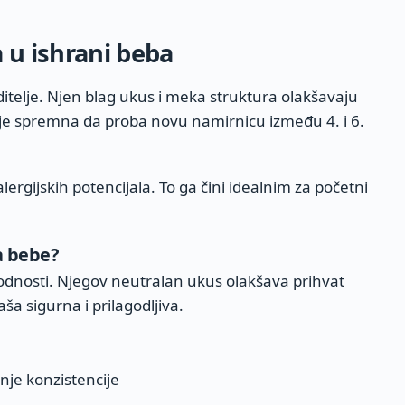
 u ishrani beba
ditelje. Njen blag ukus i meka struktura olakšavaju
 je spremna da proba novu namirnicu između 4. i 6.
lergijskih potencijala. To ga čini idealnim za početni
a bebe?
agodnosti. Njegov neutralan ukus olakšava prihvat
ša sigurna i prilagodljiva.
nje konzistencije