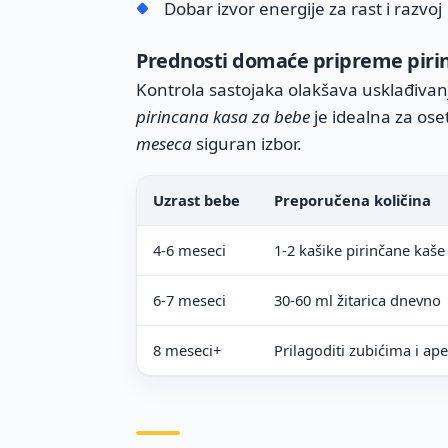
Dobar izvor energije za rast i razvoj
Prednosti domaće pripreme piri
Kontrola sastojaka olakšava usklađiv
pirincana kasa za bebe
je idealna za ose
meseca
siguran izbor.
Uzrast bebe
Preporučena količina
4-6 meseci
1-2 kašike pirinčane kaše
6-7 meseci
30-60 ml žitarica dnevno
8 meseci+
Prilagoditi zubićima i ape