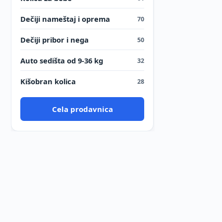
Dečiji nameštaj i oprema
70
Dečiji pribor i nega
50
Auto sedišta od 9-36 kg
32
Kišobran kolica
28
Cela prodavnica