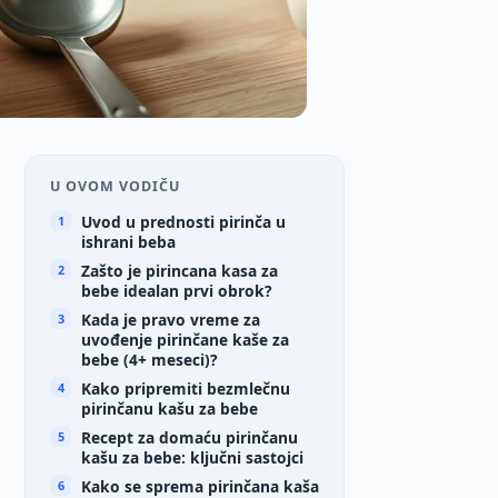
U OVOM VODIČU
Uvod u prednosti pirinča u
ishrani beba
Zašto je pirincana kasa za
bebe idealan prvi obrok?
Kada je pravo vreme za
uvođenje pirinčane kaše za
bebe (4+ meseci)?
Kako pripremiti bezmlečnu
pirinčanu kašu za bebe
Recept za domaću pirinčanu
kašu za bebe: ključni sastojci
Kako se sprema pirinčana kaša