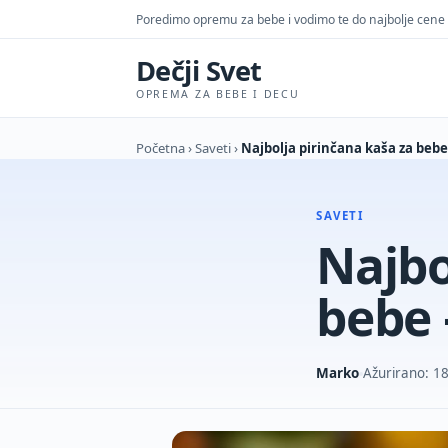
Poredimo opremu za bebe i vodimo te do najbolje cene
Dečji Svet
OPREMA ZA BEBE I DECU
Početna
›
Saveti
›
Najbolja pirinčana kaša za bebe
SAVETI
Najbo
bebe 
Marko
Ažurirano: 18