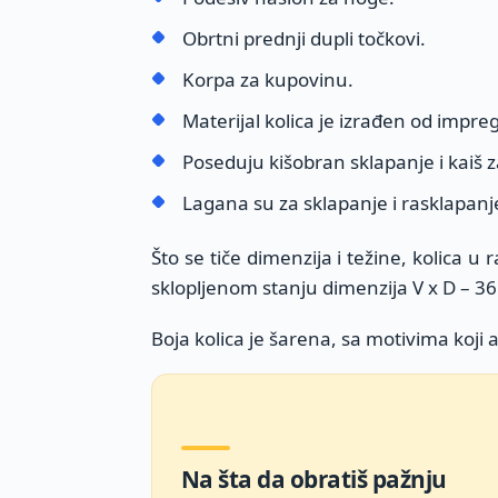
Obrtni prednji dupli točkovi.
Korpa za kupovinu.
Materijal kolica je izrađen od impre
Poseduju kišobran sklapanje i kaiš 
Lagana su za sklapanje i rasklapanj
Što se tiče dimenzija i težine, kolica 
sklopljenom stanju dimenzija V x D – 36 
Boja kolica je šarena, sa motivima koji 
Na šta da obratiš pažnju