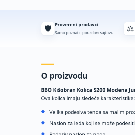
Provereni prodavci
🛡️
⚖️
Samo poznati i pouzdani sajtovi.
O proizvodu
BBO Kišobran Kolica S200 Modena Ju
Ova kolica imaju sledeće karakteristike:
Velika podesiva tenda sa malim pro
Naslon za leđa koji se može podesiti
Podesiv naslon za noge.