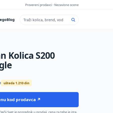
Provereni prodavci · Nezavisne ocene
ego
Blog
Pretraga sajta
n Kolica S200
gle
n
ušteda 1.210 din
cenu kod prodavca ↗
čji Svet je posrednik u prodaji, cena za tebe je ista.