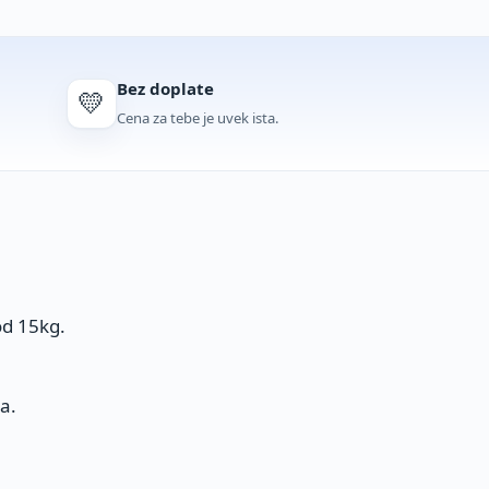
Bez doplate
💛
Cena za tebe je uvek ista.
od 15kg.
a.