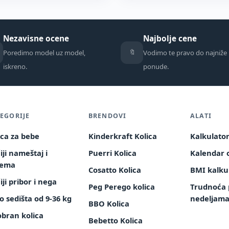
Nezavisne ocene
Najbolje cene
🔖
Poredimo model uz model,
Vodimo te pravo do najniže
iskreno.
ponude.
EGORIJE
BRENDOVI
ALATI
ica za bebe
Kinderkraft Kolica
Kalkulato
iji nameštaj i
Puerri Kolica
Kalendar o
rema
Cosatto Kolica
BMI kalku
iji pribor i nega
Peg Perego kolica
Trudnoća 
o sedišta od 9-36 kg
nedeljam
BBO Kolica
obran kolica
Bebetto Kolica