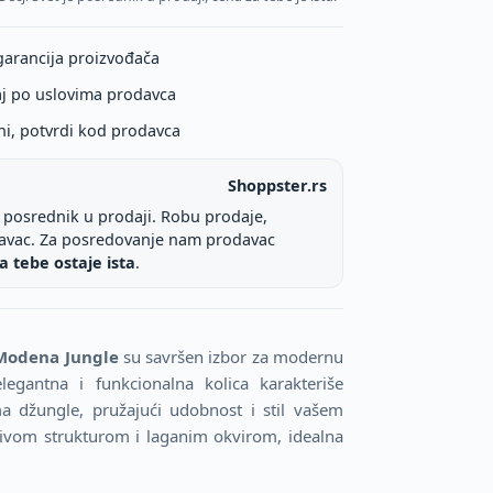
garancija proizvođača
aj po uslovima prodavca
ni, potvrdi kod prodavca
Shoppster.rs
e posrednik u prodaji. Robu prodaje,
davac. Za posredovanje nam prodavac
a tebe ostaje ista
.
 Modena Jungle
su savršen izbor za modernu
egantna i funkcionalna kolica karakteriše
ma džungle, pružajući udobnost i stil vašem
pivom strukturom i laganim okvirom, idealna