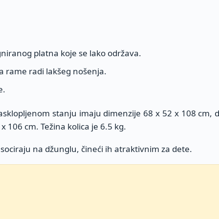
gniranog platna koje se lako održava.
za rame radi lakšeg nošenja.
e.
u rasklopljenom stanju imaju dimenzije 68 x 52 x 108 cm, 
x 106 cm. Težina kolica je 6.5 kg.
asociraju na džunglu, čineći ih atraktivnim za dete.