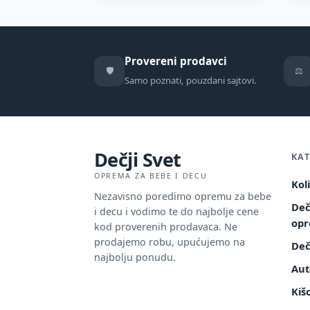
Provereni prodavci
🛡️
⚖️
Samo poznati, pouzdani sajtovi.
Dečji Svet
KAT
OPREMA ZA BEBE I DECU
Kol
Nezavisno poredimo opremu za bebe
Deč
i decu i vodimo te do najbolje cene
op
kod proverenih prodavaca. Ne
prodajemo robu, upućujemo na
Deč
najbolju ponudu.
Aut
Kiš