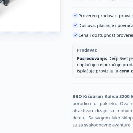
Proveren prodavac, prava 
✓
Dostava, plaćanje i povrać
✓
Cena i dostupnost provere
✓
Prodavac
Posredovanje:
Dečji Svet j
naplaćuje i isporučuje pro
isplaćuje proviziju, a
cena z
BBO Kišobran Kolica S200
porodicu u pokretu. Ova el
atraktivan dizajn sa motivi
detetu. Sa svojom lako sklo
su za svakodnevne avanture.