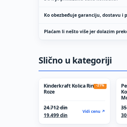
Ko obezbeđuje garanciju, dostavu i 
Plaćam li nešto više jer dolazim prek
Slično u kategoriji
Kinderkraft Kolica Rine |
Pe
-21%
Roze
Ko
M
Original price was: 24.712
24.712
din
35
Vidi cenu ↗
Current price is: 19.499 di
19.499
din
30