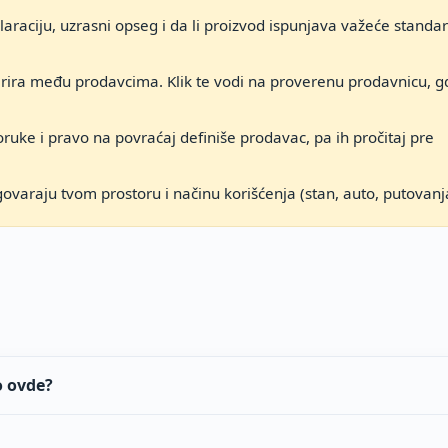
araciju, uzrasni opseg i da li proizvod ispunjava važeće standa
arira među prodavcima. Klik te vodi na proverenu prodavnicu, g
ruke i pravo na povraćaj definiše prodavac, pa ih pročitaj pre
govaraju tvom prostoru i načinu korišćenja (stan, auto, putovanj
o ovde?