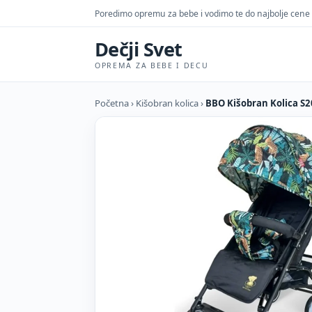
Poredimo opremu za bebe i vodimo te do najbolje cene
Dečji Svet
OPREMA ZA BEBE I DECU
Početna
›
Kišobran kolica
›
BBO Kišobran Kolica S