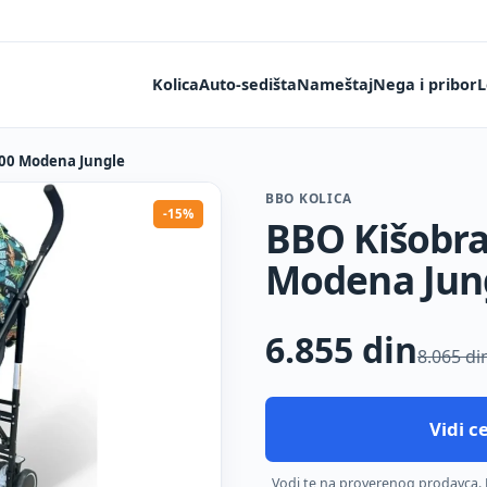
Kolica
Auto-sedišta
Nameštaj
Nega i pribor
L
200 Modena Jungle
BBO KOLICA
-15%
BBO Kišobra
Modena Jun
6.855
din
8.065 di
Vidi 
Vodi te na proverenog prodavca. De