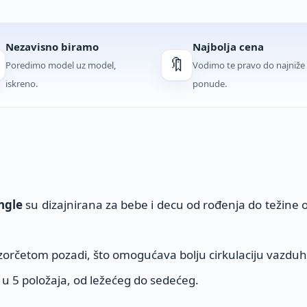
Nezavisno biramo
Najbolja cena
🔖
Poredimo model uz model,
Vodimo te pravo do najniže
iskreno.
ponude.
ngle
su dizajnirana za bebe i decu od rođenja do težine 
zorčetom pozadi, što omogućava bolju cirkulaciju vazduh
 u 5 položaja, od ležećeg do sedećeg.