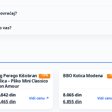
povraćaj?
o vas?
g Perego Kišobran
BBO Kolica Modena
-15%
-
lica – Pliko Mini Classico
on Amour
 din.
Original price was: 35.842 din.
Original price 
.842
din
8.065
din
Vidi cenu ↗
Vidi cen
n.
Current price is: 30.465 din.
Current price i
.465
din
6.855
din