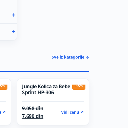
Sve iz kategorije →
Jungle Kolica za Bebe
15%
-15%
Sprint HP-306
was: 8.065 din.
Original price was: 9.058 din.
9.058
din
u ↗
Vidi cenu ↗
s: 6.855 din.
Current price is: 7.699 din.
7.699
din