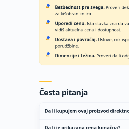
Bezbednost pre svega.
Proveri dekl
za kišobran kolica.
Uporedi cenu.
Ista stavka zna da v
vidiš aktuelnu cenu i dostupnost.
Dostava i povraćaj.
Uslove, rok ispo
porudžbine.
Dimenzije i težina.
Proveri da li od
Česta pitanja
Da li kupujem ovaj proizvod direktn
Da li je prikazana cena konačna?