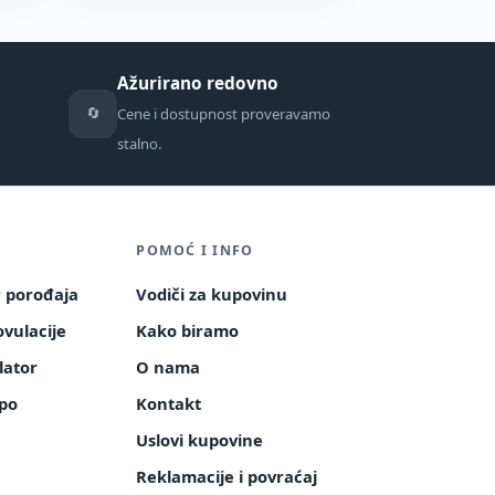
Ažurirano redovno
🔄
Cene i dostupnost proveravamo
stalno.
POMOĆ I INFO
r porođaja
Vodiči za kupovinu
vulacije
Kako biramo
lator
O nama
po
Kontakt
a
Uslovi kupovine
Reklamacije i povraćaj