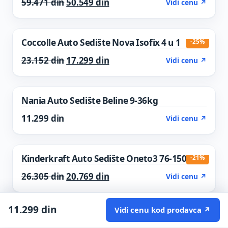
Original price was: 59.471 din.
Current price is: 50.549 din.
59.471
din
50.549
din
Vidi cenu ↗
Coccolle Auto Sedište Nova Isofix 4 u 1
-25%
Original price was: 23.152 din.
Current price is: 17.299 din.
23.152
din
17.299
din
Vidi cenu ↗
Nania Auto Sedište Beline 9-36kg
11.299
din
Vidi cenu ↗
Kinderkraft Auto Sedište Oneto3 76-150cm
-21%
Original price was: 26.305 din.
Current price is: 20.769 din.
26.305
din
20.769
din
Vidi cenu ↗
11.299
din
Vidi cenu kod prodavca ↗