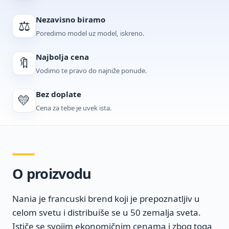
Nezavisno biramo
⚖️
Poredimo model uz model, iskreno.
Najbolja cena
🔖
Vodimo te pravo do najniže ponude.
Bez doplate
💛
Cena za tebe je uvek ista.
O proizvodu
Nania je francuski brend koji je prepoznatljiv u
celom svetu i distribuiše se u 50 zemalja sveta.
Ističe se svojim ekonomičnim cenama i zbog toga