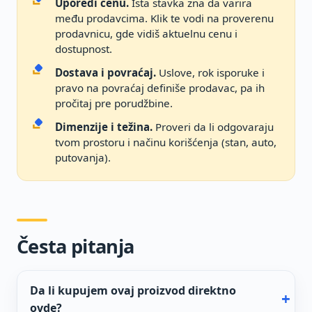
Uporedi cenu.
Ista stavka zna da varira
među prodavcima. Klik te vodi na proverenu
prodavnicu, gde vidiš aktuelnu cenu i
dostupnost.
Dostava i povraćaj.
Uslove, rok isporuke i
pravo na povraćaj definiše prodavac, pa ih
pročitaj pre porudžbine.
Dimenzije i težina.
Proveri da li odgovaraju
tvom prostoru i načinu korišćenja (stan, auto,
putovanja).
Česta pitanja
Da li kupujem ovaj proizvod direktno
ovde?