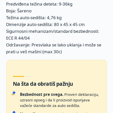
Predviđena težina deteta: 9-36kg
Boja: Šareno
Težina auto-sedišta: 4,76 kg
Dimenzije auto-sedišta: 80 x 45 x 45 cm
Sigurnosni mehanizam/standard bezbednosti:
ECE R 44/04
Održavanje: Presvlaka se lako uklanja i može se
prati u veš mašini (max 30c)
Na šta da obratiš pažnju
Bezbednost pre svega.
Proveri deklaraciju,
uzrasni opseg i da li proizvod ispunjava
važeće standarde za auto sedišta.