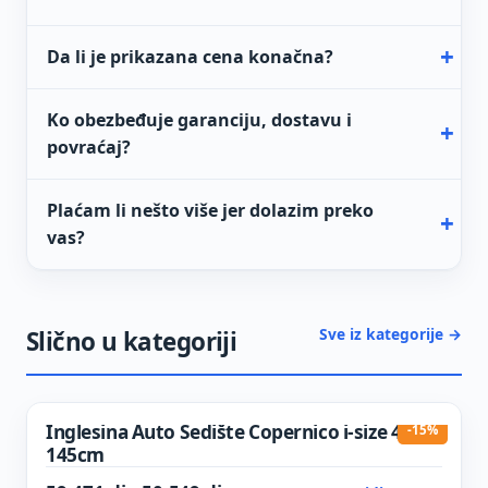
Da li je prikazana cena konačna?
Ko obezbeđuje garanciju, dostavu i
povraćaj?
Plaćam li nešto više jer dolazim preko
vas?
Sve iz kategorije →
Slično u kategoriji
Inglesina Auto Sedište Copernico i-size 40-
-15%
145cm