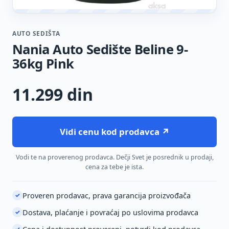
AUTO SEDIŠTA
Nania Auto Sedište Beline 9-
36kg Pink
11.299
din
Vidi cenu kod prodavca ↗
Vodi te na proverenog prodavca. Dečji Svet je posrednik u prodaji,
cena za tebe je ista.
Proveren prodavac, prava garancija proizvođača
✓
Dostava, plaćanje i povraćaj po uslovima prodavca
✓
✓