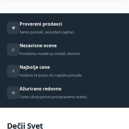
Provereni prodavci
🛡️
Samo poznati, pouzdani sajtovi.
Nezavisne ocene
⚖️
Poredimo model uz model, iskreno.
Najbolje cene
🔖
Vodimo te pravo do najniže ponude.
Ažurirano redovno
🔄
Cene i dostupnost proveravamo stalno.
Dečji Svet