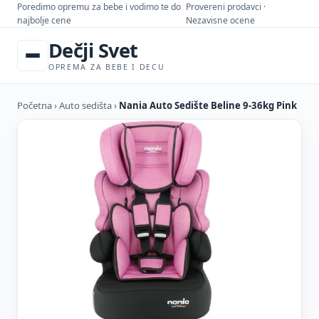
Poredimo opremu za bebe i vodimo te do
Provereni prodavci ·
najbolje cene
Nezavisne ocene
Dečji Svet
OPREMA ZA BEBE I DECU
Početna
›
Auto sedišta
›
Nania Auto Sedište Beline 9-36kg Pink