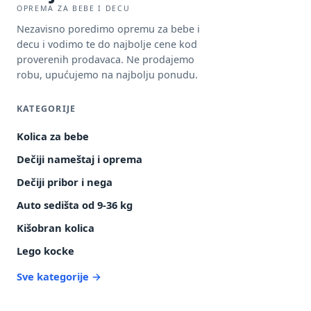
OPREMA ZA BEBE I DECU
Nezavisno poredimo opremu za bebe i
decu i vodimo te do najbolje cene kod
proverenih prodavaca. Ne prodajemo
robu, upućujemo na najbolju ponudu.
KATEGORIJE
Kolica za bebe
Dečiji nameštaj i oprema
Dečiji pribor i nega
Auto sedišta od 9-36 kg
Kišobran kolica
Lego kocke
Sve kategorije →