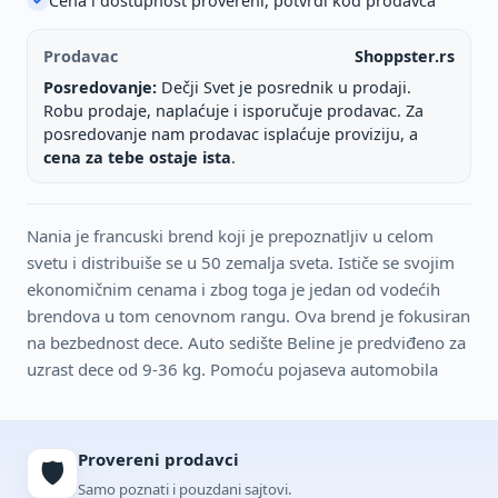
Cena i dostupnost provereni, potvrdi kod prodavca
Prodavac
Shoppster.rs
Posredovanje:
Dečji Svet je posrednik u prodaji.
Robu prodaje, naplaćuje i isporučuje prodavac. Za
posredovanje nam prodavac isplaćuje proviziju, a
cena za tebe ostaje ista
.
Nania je francuski brend koji je prepoznatljiv u celom
svetu i distribuiše se u 50 zemalja sveta. Ističe se svojim
ekonomičnim cenama i zbog toga je jedan od vodećih
brendova u tom cenovnom rangu. Ova brend je fokusiran
na bezbednost dece. Auto sedište Beline je predviđeno za
uzrast dece od 9-36 kg. Pomoću pojaseva automobila
Provereni prodavci
🛡️
Samo poznati i pouzdani sajtovi.