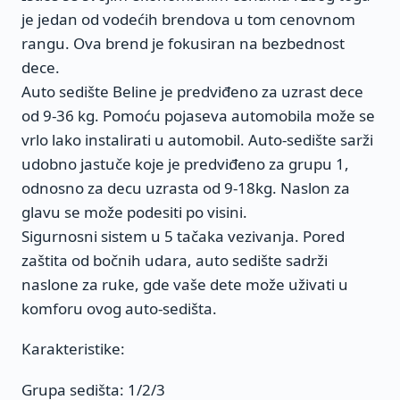
je jedan od vodećih brendova u tom cenovnom
rangu. Ova brend je fokusiran na bezbednost
dece.
Auto sedište Beline je predviđeno za uzrast dece
od 9-36 kg. Pomoću pojaseva automobila može se
vrlo lako instalirati u automobil. Auto-sedište sarži
udobno jastuče koje je predviđeno za grupu 1,
odnosno za decu uzrasta od 9-18kg. Naslon za
glavu se može podesiti po visini.
Sigurnosni sistem u 5 tačaka vezivanja. Pored
zaštita od bočnih udara, auto sedište sadrži
naslone za ruke, gde vaše dete može uživati u
komforu ovog auto-sedišta.
Karakteristike:
Grupa sedišta: 1/2/3