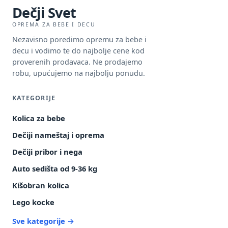
Dečji Svet
OPREMA ZA BEBE I DECU
Nezavisno poredimo opremu za bebe i
decu i vodimo te do najbolje cene kod
proverenih prodavaca. Ne prodajemo
robu, upućujemo na najbolju ponudu.
KATEGORIJE
Kolica za bebe
Dečiji nameštaj i oprema
Dečiji pribor i nega
Auto sedišta od 9-36 kg
Kišobran kolica
Lego kocke
Sve kategorije →