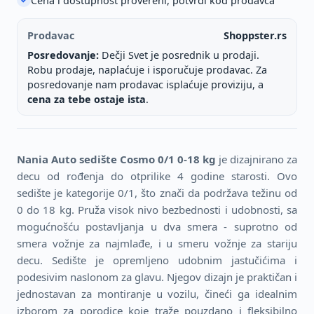
Cena i dostupnost provereni, potvrdi kod prodavca
Prodavac
Shoppster.rs
Posredovanje:
Dečji Svet je posrednik u prodaji.
Robu prodaje, naplaćuje i isporučuje prodavac. Za
posredovanje nam prodavac isplaćuje proviziju, a
cena za tebe ostaje ista
.
Nania Auto sedište Cosmo 0/1 0-18 kg
je dizajnirano za
decu od rođenja do otprilike 4 godine starosti. Ovo
sedište je kategorije 0/1, što znači da podržava težinu od
0 do 18 kg. Pruža visok nivo bezbednosti i udobnosti, sa
mogućnošću postavljanja u dva smera - suprotno od
smera vožnje za najmlađe, i u smeru vožnje za stariju
decu. Sedište je opremljeno udobnim jastučićima i
podesivim naslonom za glavu. Njegov dizajn je praktičan i
jednostavan za montiranje u vozilu, čineći ga idealnim
izborom za porodice koje traže pouzdano i fleksibilno