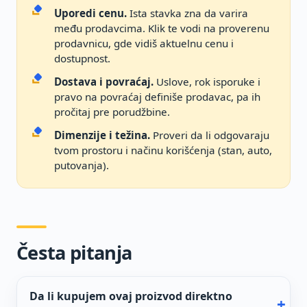
Uporedi cenu.
Ista stavka zna da varira
među prodavcima. Klik te vodi na proverenu
prodavnicu, gde vidiš aktuelnu cenu i
dostupnost.
Dostava i povraćaj.
Uslove, rok isporuke i
pravo na povraćaj definiše prodavac, pa ih
pročitaj pre porudžbine.
Dimenzije i težina.
Proveri da li odgovaraju
tvom prostoru i načinu korišćenja (stan, auto,
putovanja).
Česta pitanja
Da li kupujem ovaj proizvod direktno