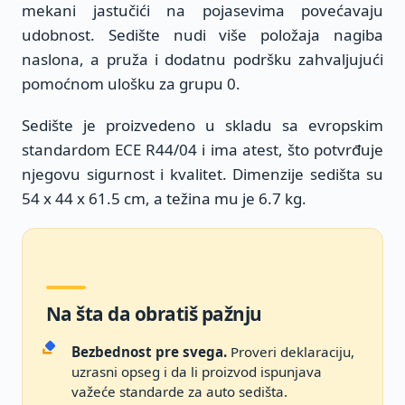
mekani jastučići na pojasevima povećavaju
udobnost. Sedište nudi više položaja nagiba
naslona, a pruža i dodatnu podršku zahvaljujući
pomoćnom ulošku za grupu 0.
Sedište je proizvedeno u skladu sa evropskim
standardom ECE R44/04 i ima atest, što potvrđuje
njegovu sigurnost i kvalitet. Dimenzije sedišta su
54 x 44 x 61.5 cm, a težina mu je 6.7 kg.
Na šta da obratiš pažnju
Bezbednost pre svega.
Proveri deklaraciju,
uzrasni opseg i da li proizvod ispunjava
važeće standarde za auto sedišta.