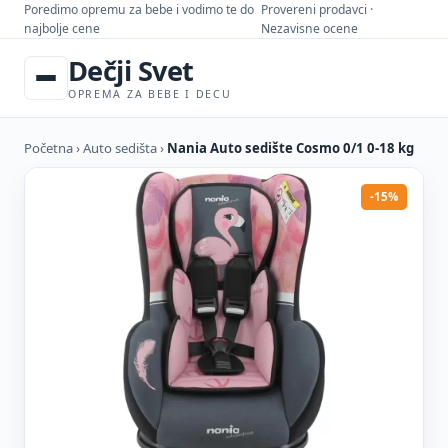
Poredimo opremu za bebe i vodimo te do
Provereni prodavci ·
najbolje cene
Nezavisne ocene
Dečji Svet
OPREMA ZA BEBE I DECU
Početna
›
Auto sedišta
›
Nania Auto sedište Cosmo 0/1 0-18 kg
-15%