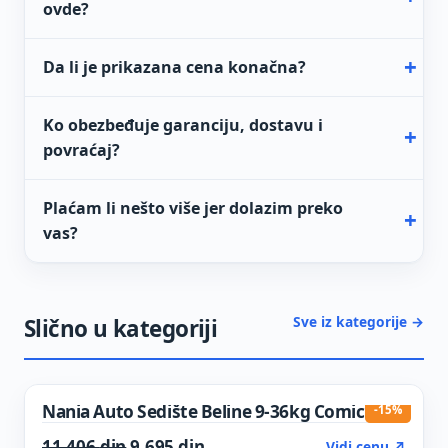
ovde?
Da li je prikazana cena konačna?
Ko obezbeđuje garanciju, dostavu i
povraćaj?
Plaćam li nešto više jer dolazim preko
vas?
Sve iz kategorije →
Slično u kategoriji
Nania Auto Sedište Beline 9-36kg Comics
-15%
Original price was: 11.406 din.
Current price is: 9.695 din.
11.406
din
9.695
din
Vidi cenu ↗