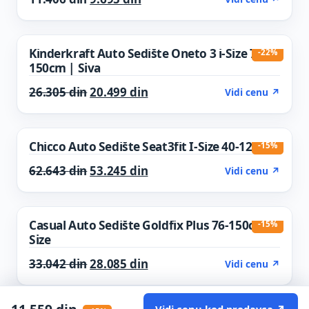
Kinderkraft Auto Sedište Oneto 3 i-Size 76-
-22%
150cm | Siva
Original price was: 26.305 din.
Current price is: 20.499 din.
26.305
din
20.499
din
Vidi cenu ↗
Chicco Auto Sedište Seat3fit I-Size 40-125cm
-15%
Original price was: 62.643 din.
Current price is: 53.245 din.
62.643
din
53.245
din
Vidi cenu ↗
Casual Auto Sedište Goldfix Plus 76-150cm I-
-15%
Size
Original price was: 33.042 din.
Current price is: 28.085 din.
33.042
din
28.085
din
Vidi cenu ↗