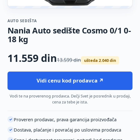
AUTO SEDIŠTA
Nania Auto sedište Cosmo 0/1 0-
18 kg
11.559
din
13.599 din
ušteda 2.040 din
Vidi cenu kod prodavca ↗
Vodi te na proverenog prodavca. Dečji Svet je posrednik u prodaji,
cena za tebe je ista.
Proveren prodavac, prava garancija proizvođača
✓
Dostava, plaćanje i povraćaj po uslovima prodavca
✓
✓