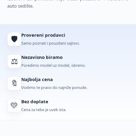
auto sedište.
Provereni prodavci
🛡️
Samo poznati i pouzdani sajtovi.
Nezavisno biramo
⚖️
Poredimo model uz model, iskreno.
Najbolja cena
🔖
Vodimo te pravo do najniže ponude.
Bez doplate
💛
Cena za tebe je uvek ista.