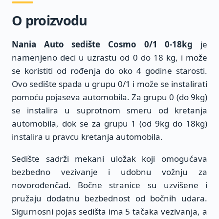
O proizvodu
Nania Auto sedište Cosmo 0/1 0-18kg
je
namenjeno deci u uzrastu od 0 do 18 kg, i može
se koristiti od rođenja do oko 4 godine starosti.
Ovo sedište spada u grupu 0/1 i može se instalirati
pomoću pojaseva automobila. Za grupu 0 (do 9kg)
se instalira u suprotnom smeru od kretanja
automobila, dok se za grupu 1 (od 9kg do 18kg)
instalira u pravcu kretanja automobila.
Sedište sadrži mekani uložak koji omogućava
bezbedno vezivanje i udobnu vožnju za
novorođenčad. Bočne stranice su uzvišene i
pružaju dodatnu bezbednost od bočnih udara.
Sigurnosni pojas sedišta ima 5 tačaka vezivanja, a