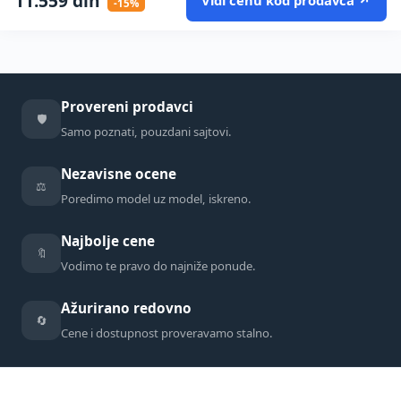
11.559
din
Vidi cenu kod prodavca ↗
-15%
Provereni prodavci
🛡️
Samo poznati, pouzdani sajtovi.
Nezavisne ocene
⚖️
Poredimo model uz model, iskreno.
Najbolje cene
🔖
Vodimo te pravo do najniže ponude.
Ažurirano redovno
🔄
Cene i dostupnost proveravamo stalno.