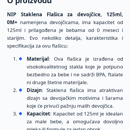
O proizvodu
NIP Staklena Flašica za devojčice, 125ml,
0M+
namenjena devojčicama, ima kapacitet od
125ml i prilagođena je bebama od 0 meseci i
starijim. Evo nekoliko detalja, karakteristika i
specifikacija za ovu flašicu:
Materijal
: Ova flašica je izrađena od
visokokvalitetnog stakla koje je potpuno
bezbedno za bebe i ne sadrži BPA, ftalate
ni druge štetne materijale.
Dizajn
: Staklena flašica ima atraktivan
dizajn sa devojačkim motivima i šarama
koje će privući pažnju malih devojčica.
Kapacitet
: Kapacitet od 125ml je idealan
za male bebe, a omogućava dovoljno
mleka ili formule za jedan obrok.