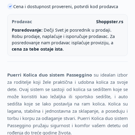
Cena i dostupnost provereni, potvrdi kod prodavca
✓
Prodavac
Shoppster.rs
Posredovanje:
Dečji Svet je posrednik u prodaji.
Robu prodaje, naplaćuje i isporučuje prodavac. Za
posredovanje nam prodavac isplaćuje proviziju, a
cena za tebe ostaje ista
.
Puerri Kolica duo sistem Passeggino
su idealan izbor
za roditelje koji žele praktična i udobna kolica za svoje
dete. Ovaj sistem se sastoji od kolica sa sedištem koje se
može koristiti kao ležaljka ili sportsko sedište, i auto
sedišta koje se lako postavlja na ram kolica. Kolica su
lagana, stabilna i jednostavna za sklapanje, a poseduju i
torbu i korpu za odlaganje stvari. Puerri Kolica duo sistem
Passeggino pružaju sigurnost i komfor vašem detetu od
rođenja do treće godine života.