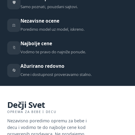
🛡️
Samo poznati, pouzdani sajtovi.
Nezavisne ocene
⚖️
Poredimo model uz model, iskreno.
Najbolje cene
🔖
Vodimo te pravo do najniže ponude.
Ažurirano redovno
🔄
Cene i dostupnost proveravamo stalno.
Dečji Svet
OPREMA ZA BEBE I DECU
Nezavisno poredimo opremu za bebe i
decu i vodimo te do najbolje cene kod
proverenih prodavaca. Ne prodajemo