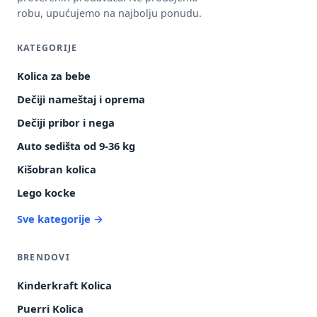
robu, upućujemo na najbolju ponudu.
KATEGORIJE
Kolica za bebe
Dečiji nameštaj i oprema
Dečiji pribor i nega
Auto sedišta od 9-36 kg
Kišobran kolica
Lego kocke
Sve kategorije →
BRENDOVI
Kinderkraft Kolica
Puerri Kolica