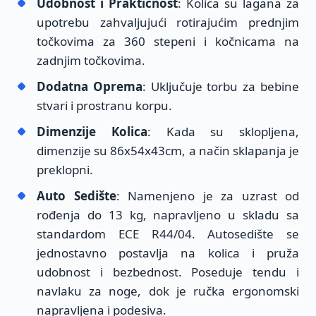
Udobnost i Praktičnost
: Kolica su lagana za
upotrebu zahvaljujući rotirajućim prednjim
točkovima za 360 stepeni i kočnicama na
zadnjim točkovima.
Dodatna Oprema
: Uključuje torbu za bebine
stvari i prostranu korpu.
Dimenzije Kolica
: Kada su sklopljena,
dimenzije su 86x54x43cm, a način sklapanja je
preklopni.
Auto Sedište
: Namenjeno je za uzrast od
rođenja do 13 kg, napravljeno u skladu sa
standardom ECE R44/04. Autosedište se
jednostavno postavlja na kolica i pruža
udobnost i bezbednost. Poseduje tendu i
navlaku za noge, dok je ručka ergonomski
napravljena i podesiva.