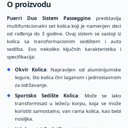
O proizvodu
Puerri Duo Sistem Passeggino
predstavlja
multifunkcionalni set kolica koji je namenjen deci
od rođenja do 3 godine. Ovaj sistem se sastoji iz
kolica sa transformacionim sedištem i auto
sedišta. Evo nekoliko ključnih karakteristika i
specifikacija:
Okvir Kolica
: Napravljen od aluminijumske
legure, što kolica čini laganom i jednostavnom
za održavanje.
Sportsko Sedište Kolica
: Može se lako
transformisati u ležeću korpu, koja se može
koristiti samostalno, van rama kolica, kao bebi
nosiljka.