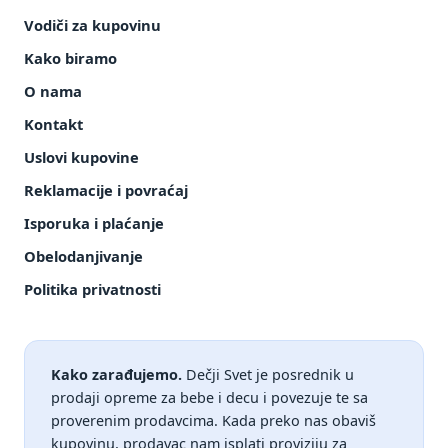
Vodiči za kupovinu
Kako biramo
O nama
Kontakt
Uslovi kupovine
Reklamacije i povraćaj
Isporuka i plaćanje
Obelodanjivanje
Politika privatnosti
Kako zarađujemo.
Dečji Svet je posrednik u
prodaji opreme za bebe i decu i povezuje te sa
proverenim prodavcima. Kada preko nas obaviš
kupovinu, prodavac nam isplati proviziju za