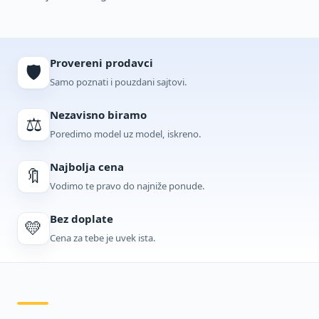
Provereni prodavci
🛡️
Samo poznati i pouzdani sajtovi.
Nezavisno biramo
⚖️
Poredimo model uz model, iskreno.
Najbolja cena
🔖
Vodimo te pravo do najniže ponude.
Bez doplate
💛
Cena za tebe je uvek ista.