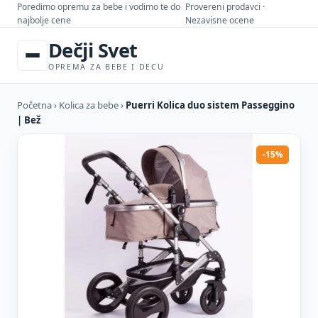
Poredimo opremu za bebe i vodimo te do
Provereni prodavci ·
najbolje cene
Nezavisne ocene
Dečji Svet
OPREMA ZA BEBE I DECU
Početna
›
Kolica za bebe
›
Puerri Kolica duo sistem Passeggino
| Bež
-15%