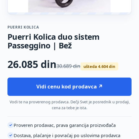
PUERRI KOLICA
Puerri Kolica duo sistem
Passeggino | Bež
26.085
din
30.689 din
ušteda 4.604 din
Vidi cenu kod prodavca ↗
Vodi te na proverenog prodavca. Dečji Svet je posrednik u prodaji,
cena za tebe je ista.
Proveren prodavac, prava garancija proizvođača
✓
Dostava, plaćanje i povraćaj po uslovima prodavca
✓