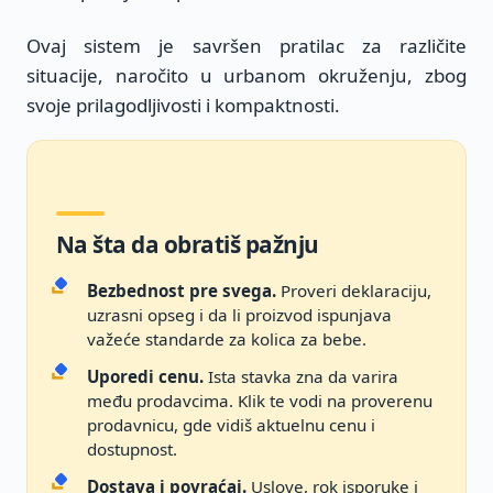
Ovaj sistem je savršen pratilac za različite
situacije, naročito u urbanom okruženju, zbog
svoje prilagodljivosti i kompaktnosti.
Na šta da obratiš pažnju
Bezbednost pre svega.
Proveri deklaraciju,
uzrasni opseg i da li proizvod ispunjava
važeće standarde za kolica za bebe.
Uporedi cenu.
Ista stavka zna da varira
među prodavcima. Klik te vodi na proverenu
prodavnicu, gde vidiš aktuelnu cenu i
dostupnost.
Dostava i povraćaj.
Uslove, rok isporuke i