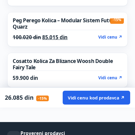
Peg Perego Kolica – Modular Sistem Futura
-15%
Quarz
Original price was: 100.020 din.
Current price is: 85.015 din
100.020
din
85.015
din
Vidi cenu ↗
Cosatto Kolica Za Blizance Woosh Double
Fairy Tale
59.900
din
Vidi cenu ↗
26.085
din
Vidi cenu kod prodavca ↗
-15%
Provereni prodavci