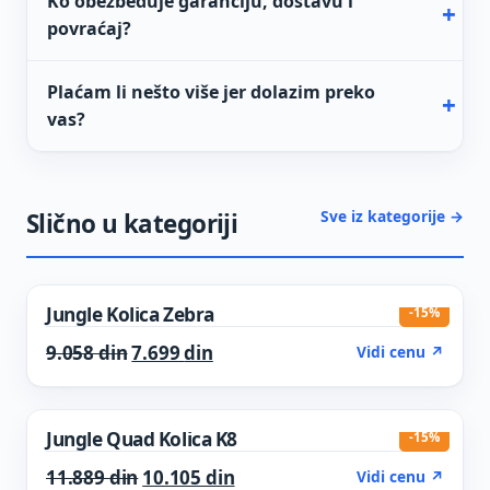
Ko obezbeđuje garanciju, dostavu i
povraćaj?
Plaćam li nešto više jer dolazim preko
vas?
Sve iz kategorije →
Slično u kategoriji
Jungle Kolica Zebra
-15%
Original price was: 9.058 din.
Current price is: 7.699 din.
9.058
din
7.699
din
Vidi cenu ↗
Jungle Quad Kolica K8
-15%
Original price was: 11.889 din.
Current price is: 10.105 din.
11.889
din
10.105
din
Vidi cenu ↗