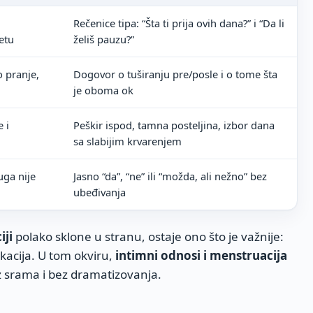
Rečenice tipa: “Šta ti prija ovih dana?” i “Da li
etu
želiš pauzu?”
 pranje,
Dogovor o tuširanju pre/posle i o tome šta
je oboma ok
 i
Peškir ispod, tamna posteljina, izbor dana
sa slabijim krvarenjem
uga nije
Jasno “da”, “ne” ili “možda, ali nežno” bez
ubeđivanja
iji
polako sklone u stranu, ostaje ono što je važnije:
acija. U tom okviru,
intimni odnosi i menstruacija
z srama i bez dramatizovanja.