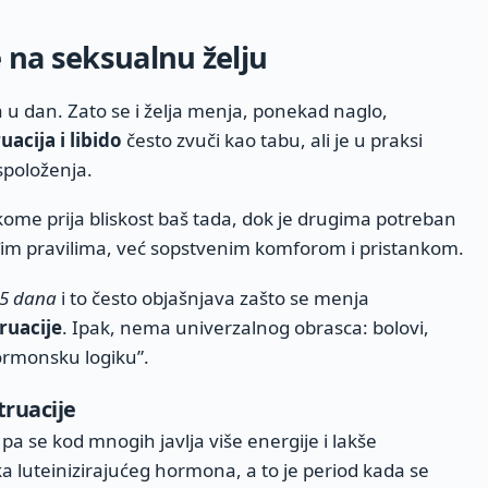
 na seksualnu želju
na u dan. Zato se i želja menja, ponekad naglo,
acija i libido
često zvuči kao tabu, ali je u praksi
spoloženja.
kome prija bliskost baš tada, dok je drugima potreban
uđim pravilima, već sopstvenim komforom i pristankom.
35 dana
i to često objašnjava zašto se menja
ruacije
. Ipak, nema univerzalnog obrasca: bolovi,
hormonsku logiku”.
ruacije
 pa se kod mnogih javlja više energije i lakše
a luteinizirajućeg hormona, a to je period kada se