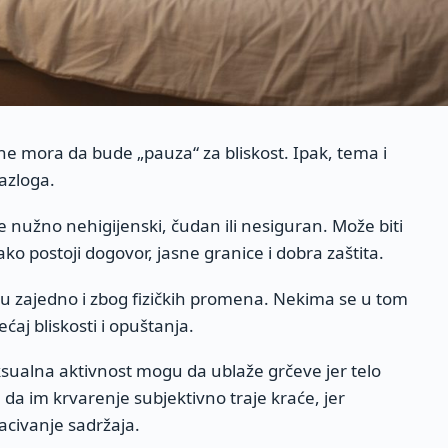
e mora da bude „pauza“ za bliskost. Ipak, tema i
razloga.
e nužno nehigijenski, čudan ili nesiguran. Može biti
o postoji dogovor, jasne granice i dobra zaštita.
u zajedno i zbog fizičkih promena. Nekima se u tom
ćaj bliskosti i opuštanja.
ksualna aktivnost mogu da ublaže grčeve jer telo
 da im krvarenje subjektivno traje kraće, jer
civanje sadržaja.