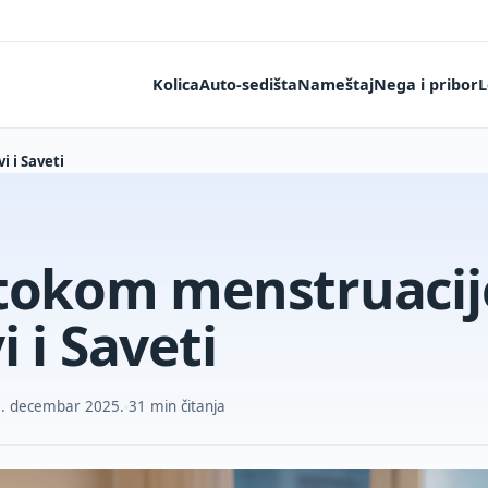
Kolica
Auto-sedišta
Nameštaj
Nega i pribor
L
 i Saveti
tokom menstruacij
i i Saveti
9. decembar 2025.
31 min čitanja