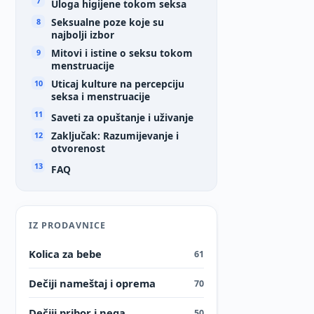
Uloga higijene tokom seksa
Seksualne poze koje su
najbolji izbor
Mitovi i istine o seksu tokom
menstruacije
Uticaj kulture na percepciju
seksa i menstruacije
Saveti za opuštanje i uživanje
Zaključak: Razumijevanje i
otvorenost
FAQ
IZ PRODAVNICE
Kolica za bebe
61
Dečiji nameštaj i oprema
70
Dečiji pribor i nega
50