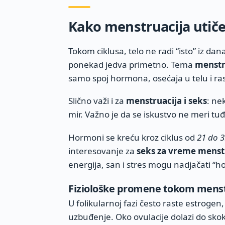
Kako menstruacija utiče
Tokom ciklusa, telo ne radi “isto” iz da
ponekad jedva primetno. Tema
menstru
samo spoj hormona, osećaja u telu i ra
Slično važi i za
menstruacija i seks
: ne
mir. Važno je da se iskustvo ne meri t
Hormoni se kreću kroz ciklus od
21 do 
interesovanje za
seks za vreme menst
energija, san i stres mogu nadjačati “
Fiziološke promene tokom menst
U folikularnoj fazi često raste estrogen,
uzbuđenje. Oko ovulacije dolazi do skok