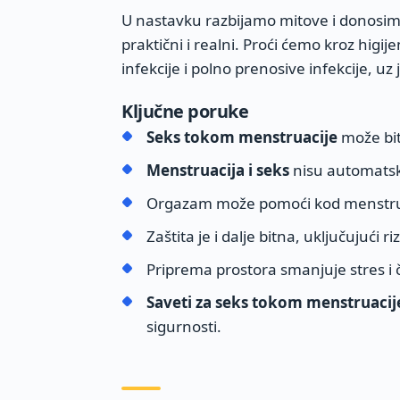
U nastavku razbijamo mitove i donosi
praktični i realni. Proći ćemo kroz higije
infekcije i polno prenosive infekcije, u
Ključne poruke
Seks tokom menstruacije
može bit
Menstruacija i seks
nisu automatski
Orgazam može pomoći kod menstrua
Zaštita je i dalje bitna, uključujući r
Priprema prostora smanjuje stres i č
Saveti za seks tokom menstruacij
sigurnosti.