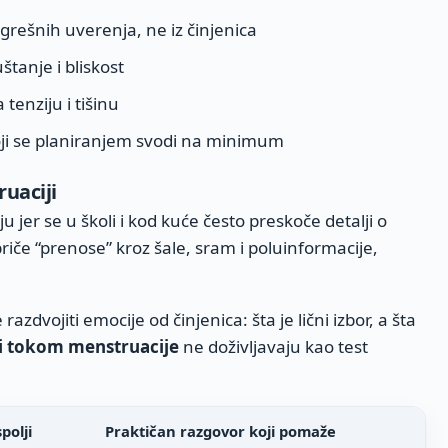
ogrešnih uverenja, ne iz činjenica
tanje i bliskost
 tenziju i tišinu
ji se planiranjem svodi na minimum
uaciji
u jer se u školi i kod kuće često preskoče detalji o
riče “prenose” kroz šale, sram i poluinformacije,
razdvojiti emocije od činjenica: šta je lični izbor, a šta
i tokom menstruacije
ne doživljavaju kao test
polji
Praktičan razgovor koji pomaže