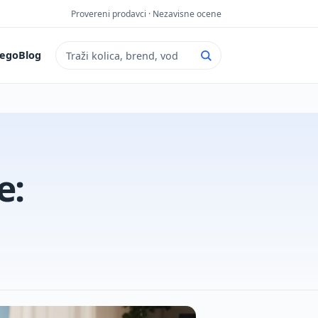
Provereni prodavci · Nezavisne ocene
ego
Blog
Pretraga sajta
e: