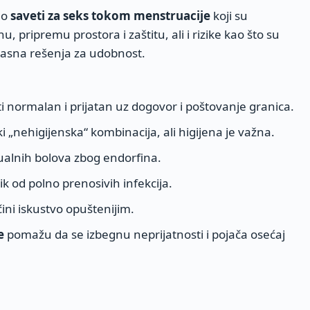
mo
saveti za seks tokom menstruacije
koji su
nu, pripremu prostora i zaštitu, ali i rizike kao što su
z jasna rešenja za udobnost.
i normalan i prijatan uz dogovor i poštovanje granica.
 „nehigijenska“ kombinacija, ali higijena je važna.
lnih bolova zbog endorfina.
izik od polno prenosivih infekcija.
ini iskustvo opuštenijim.
e
pomažu da se izbegnu neprijatnosti i pojača osećaj