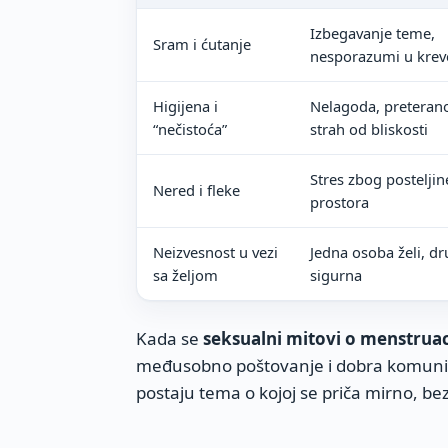
Izbegavanje teme,
Sram i ćutanje
nesporazumi u krev
Higijena i
Nelagoda, preterano
“nečistoća”
strah od bliskosti
Stres zbog posteljine
Nered i fleke
prostora
Neizvesnost u vezi
Jedna osoba želi, dr
sa željom
sigurna
Kada se
seksualni mitovi o menstruac
međusobno poštovanje i dobra komunik
postaju tema o kojoj se priča mirno, be