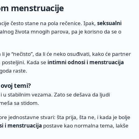
om menstruacije
ije često stane na pola rečenice. Ipak,
seksualni
alnog života mnogih parova, pa je korisno da se o
 li je “nečisto”, da li će neko osuđivati, kako će partner
 posteljini. Kada se
intimni odnosi i menstruacija
goda raste.
 ovoj temi?
k i u stabilnim vezama. Zato se dešava da ljudi
 meša sa stidom.
jednostavne stvari: šta prija, šta ne, i kada je bolje
i i menstruacija
postave kao normalna tema, lakše