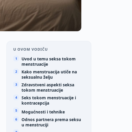
U OVOM VODIČU
Uvod u temu seksa tokom
menstruacije
Kako menstruacija utiče na
seksualnu želju
Zdravstveni aspekti seksa
tokom menstruacije
Seks tokom menstruacije i
kontracepcija
Mogućnosti i tehnike
Odnos partnera prema seksu
u menstruciji