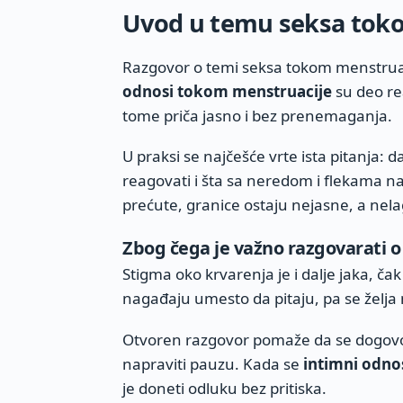
Uvod u temu seksa tok
Razgovor o temi seksa tokom menstruac
odnosi tokom menstruacije
su deo re
tome priča jasno i bez prenemaganja.
U praksi se najčešće vrte ista pitanja: da
reagovati i šta sa neredom i flekama na
prećute, granice ostaju nejasne, a nela
Zbog čega je važno razgovarati o
Stigma oko krvarenja je i dalje jaka, ča
nagađaju umesto da pitaju, pa se želja
Otvoren razgovor pomaže da se dogovore 
napraviti pauzu. Kada se
intimni odnos
je doneti odluku bez pritiska.