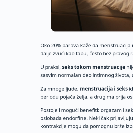
Oko 20% parova kaže da menstruacija n
dalje zvuči kao tabu, često bez pravog 
U praksi,
seks tokom menstruacije
nij
sasvim normalan deo intimnog života, ak
Za mnoge ljude,
menstruacija i seks
id
periodu pojača želja, a drugima prija ose
Postoje i mogući benefiti: orgazam i se
oslobađa endorfine. Neki čak prijavljuju
kontrakcije mogu da pomognu brže izba