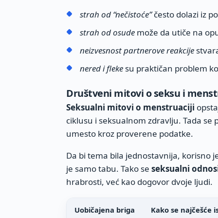
strah od “nečistoće”
često dolazi iz p
strah od osude
može da utiče na opuš
neizvesnost partnerove reakcije
stvara
nered i fleke
su praktičan problem ko
Društveni mitovi o seksu i menstr
Seksualni mitovi o menstruaciji
opstaj
ciklusu i seksualnom zdravlju. Tada se p
umesto kroz proverene podatke.
Da bi tema bila jednostavnija, korisno je 
je samo tabu. Tako se
seksualni odnos
hrabrosti, već kao dogovor dvoje ljudi.
Uobičajena briga
Kako se najčešće is