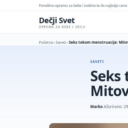
Poredimo opremu za bebe i vodimo te do najbolje cene
Dečji Svet
OPREMA ZA BEBE I DECU
Početna
›
Saveti
›
Seks tokom menstruacije: Mitovi
SAVETI
Seks 
Mitov
Marko
Ažurirano: 2