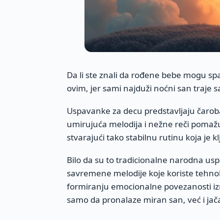
Da li ste znali da rođene bebe mogu spa
ovim, jer sami najduži noćni san traje s
Uspavanke za decu predstavljaju čarob
umirujuća melodija i nežne reči pomažu
stvarajući tako stabilnu rutinu koja je k
Bilo da su to tradicionalne narodna usp
savremene melodije koje koriste tehnol
formiranju emocionalne povezanosti izm
samo da pronalaze miran san, već i jača