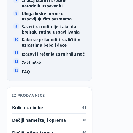
Značaj starih i srpskih
narodnih uspavanki
Uloga lirske forme u
uspavljujućim pesmama
Saveti za roditelje kako da
kreiraju rutinu uspavljivanja
Kako se prilagoditi različitim
uzrastima beba i dece
Izazovi i rešenja za mirniju noć
Zaključak
FAQ
IZ PRODAVNICE
Kolica za bebe
61
Dečiji nameštaj i oprema
70
Dečiji pribor i nega
50