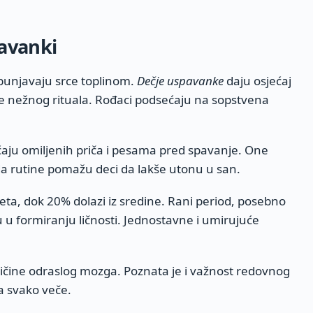
avanki
spunjavaju srce toplinom.
Dečje uspavanke
daju osjećaj
nje nežnog rituala. Rođaci podsećaju na sopstvena
aju omiljenih priča i pesama pred spavanje. One
da rutine pomažu deci da lakše utonu u san.
ta, dok 20% dolazi iz sredine. Rani period, posebno
 u formiranju ličnosti. Jednostavne i umirujuće
ičine odraslog mozga. Poznata je i važnost redovnog
a svako veče.