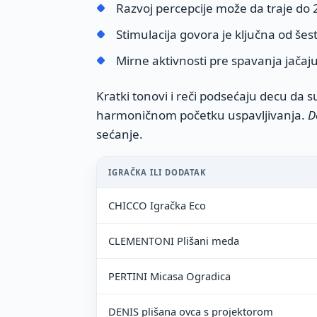
Razvoj percepcije može da traje do 2
Stimulacija govora je ključna od še
Mirne aktivnosti pre spavanja jač
Kratki tonovi i reči podsećaju decu da s
harmoničnom početku uspavljivanja.
D
sećanje.
IGRAČKA ILI DODATAK
CHICCO Igračka Eco
CLEMENTONI Plišani meda
PERTINI Micasa Ogradica
DENIS plišana ovca s projektorom