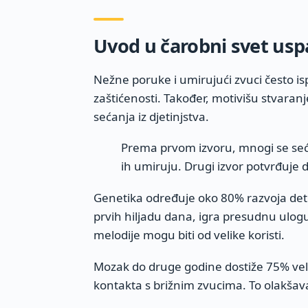
Uvod u čarobni svet usp
Nežne poruke i umirujući zvuci često i
zaštićenosti. Također, motivišu stvara
sećanja iz djetinjstva.
Prema prvom izvoru, mnogi se seć
ih umiruju. Drugi izvor potvrđuje 
Genetika određuje oko 80% razvoja dete
prvih hiljadu dana, igra presudnu ulogu
melodije mogu biti od velike koristi.
Mozak do druge godine dostiže 75% vel
kontakta s brižnim zvucima. To olakšav