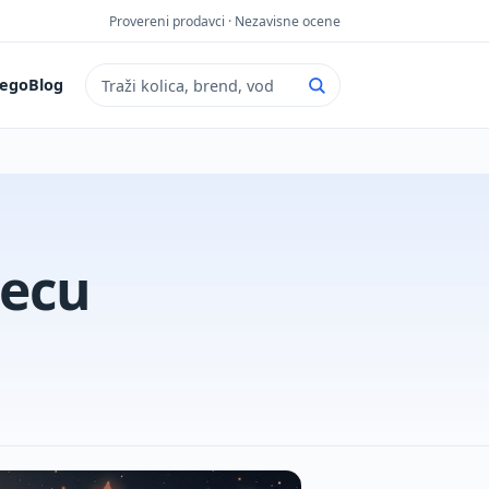
Provereni prodavci · Nezavisne ocene
ego
Blog
Pretraga sajta
decu