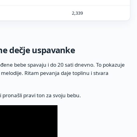
2,339
ene dečje uspavanke
đene bebe spavaju i do 20 sati dnevno. To pokazuje
 melodije. Ritam pevanja daje toplinu i stvara
 pronašli pravi ton za svoju bebu.