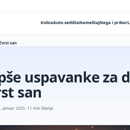
Kolica
Auto-sedišta
Nameštaj
Nega i pribor
L
čvrst san
pše uspavanke za 
rst san
. januar 2025.
11 min čitanja