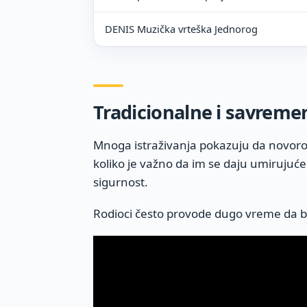
DENIS Muzička vrteška Jednorog
Tradicionalne i savrem
Mnoga istraživanja pokazuju da novoro
koliko je važno da im se daju umirujuće
sigurnost.
Rodioci često provode dugo vreme da bi