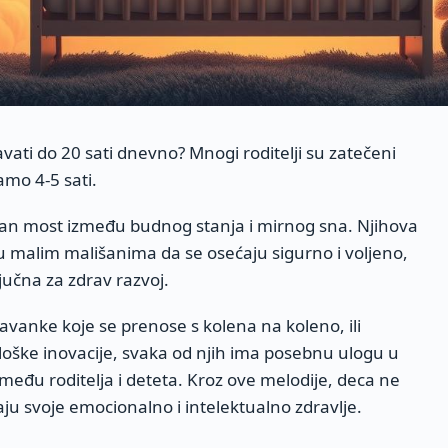
vati do 20 sati dnevno? Mnogi roditelji su zatečeni
amo 4-5 sati.
an most između budnog stanja i mirnog sna. Njihova
 malim mališanima da se osećaju sigurno i voljeno,
ljučna za zdrav razvoj.
avanke koje se prenose s kolena na koleno, ili
oške inovacije, svaka od njih ima posebnu ulogu u
eđu roditelja i deteta. Kroz ove melodije, deca ne
ju svoje emocionalno i intelektualno zdravlje.