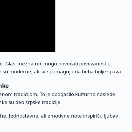
dne. Glas i nežna reč mogu povećati povezanost u
ge su moderne, ali sve pomaguju da beba bolje spava.
nke
om tradicijom. To je obogaćilo kulturno nasleđe i
ke su deo srpske tradicije.
ehe. Jednostavne, ali emotivne note inspirišu ljubav i