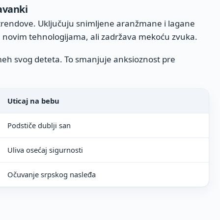
avanki
rendove. Uključuju snimljene aranžmane i lagane
en novim tehnologijama, ali zadržava mekoću zvuka.
meh svog deteta. To smanjuje anksioznost pre
Uticaj na bebu
Podstiče dublji san
Uliva osećaj sigurnosti
Očuvanje srpskog nasleđa