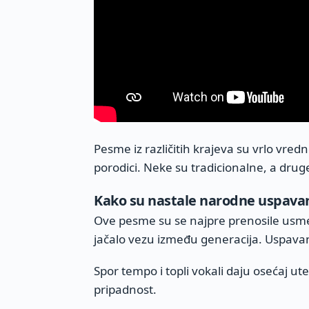
Pesme iz različitih krajeva su vrlo vre
porodici. Neke su tradicionalne, a dru
Kako su nastale narodne uspava
Ove pesme su se najpre prenosile usmen
jačalo vezu između generacija. Uspavan
Spor tempo i topli vokali daju osećaj ut
pripadnost.