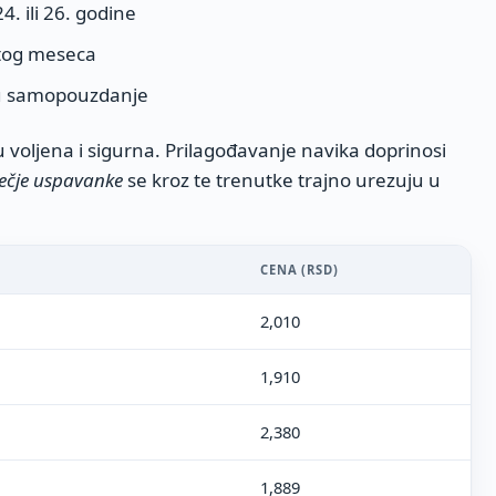
4. ili 26. godine
stog meseca
aju samopouzdanje
u voljena i sigurna. Prilagođavanje navika doprinosi
ečje uspavanke
se kroz te trenutke trajno urezuju u
CENA (RSD)
2,010
1,910
2,380
1,889