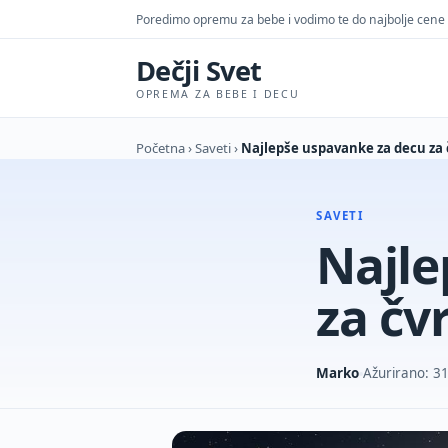
Poredimo opremu za bebe i vodimo te do najbolje cene
Dečji Svet
OPREMA ZA BEBE I DECU
Početna
›
Saveti
›
Najlepše uspavanke za decu za 
SAVETI
Najle
za čv
Marko
Ažurirano: 31