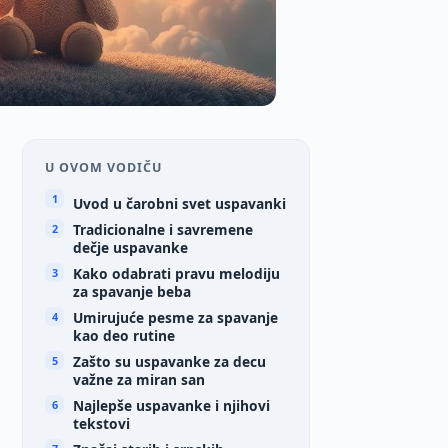
U OVOM VODIČU
Uvod u čarobni svet uspavanki
Tradicionalne i savremene
dečje uspavanke
Kako odabrati pravu melodiju
za spavanje beba
Umirujuće pesme za spavanje
kao deo rutine
Zašto su uspavanke za decu
važne za miran san
Najlepše uspavanke i njihovi
tekstovi