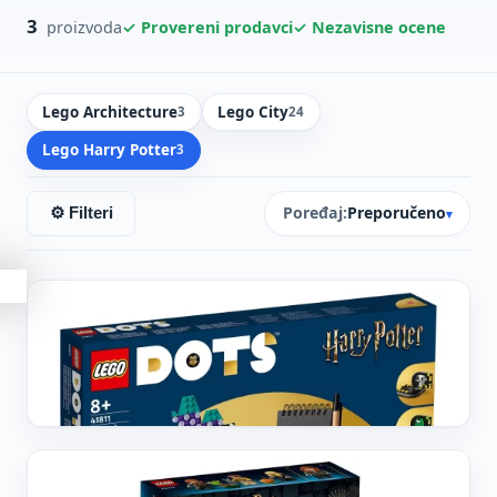
3
✓ Provereni prodavci
✓ Nezavisne ocene
proizvoda
Lego Architecture
Lego City
3
24
Lego Harry Potter
3
Poređaj:
Preporučeno
⚙ Filteri
▾
LEGO HARRY POTTER
Lego Hogwarts komplet za radni sto
5.390
din
Vidi cenu ↗
LEGO HARRY POTTER