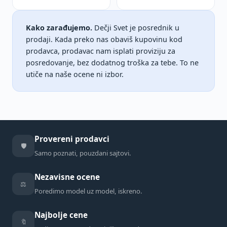
Kako zarađujemo.
Dečji Svet je posrednik u
prodaji. Kada preko nas obaviš kupovinu kod
prodavca, prodavac nam isplati proviziju za
posredovanje, bez dodatnog troška za tebe. To ne
utiče na naše ocene ni izbor.
Provereni prodavci
🛡️
Samo poznati, pouzdani sajtovi.
Nezavisne ocene
⚖️
Poredimo model uz model, iskreno.
Najbolje cene
🔖