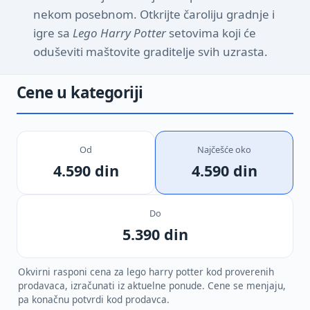
nekom posebnom. Otkrijte čaroliju gradnje i
igre sa
Lego Harry Potter
setovima koji će
oduševiti maštovite graditelje svih uzrasta.
Cene u kategoriji
Od
Najčešće oko
4.590 din
4.590 din
Do
5.390 din
Okvirni rasponi cena za lego harry potter kod proverenih
prodavaca, izračunati iz aktuelne ponude. Cene se menjaju,
pa konačnu potvrdi kod prodavca.