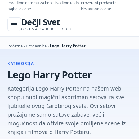
Poredimo opremu za bebe i vodimo te do
Provereni prodavci ·
najbolje cene
Nezavisne ocene
Dečji Svet
OPREMA ZA BEBE I DECU
Početna
›
Prodavnica
›
Lego Harry Potter
KATEGORIJA
Lego Harry Potter
Kategorija Lego Harry Potter na našem web
shopu nudi magični asortiman setova za sve
ljubitelje ovog čarobnog sveta. Ovi setovi
pružaju ne samo satove zabave, već i
mogućnost da oživite svoje omiljene scene iz
knjiga i filmova o Harry Potteru.