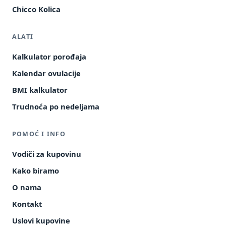
Chicco Kolica
ALATI
Kalkulator porođaja
Kalendar ovulacije
BMI kalkulator
Trudnoća po nedeljama
POMOĆ I INFO
Vodiči za kupovinu
Kako biramo
O nama
Kontakt
Uslovi kupovine