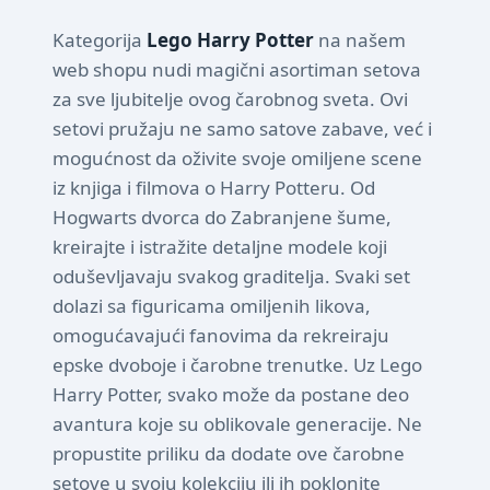
Kategorija
Lego Harry Potter
na našem
web shopu nudi magični asortiman setova
za sve ljubitelje ovog čarobnog sveta. Ovi
setovi pružaju ne samo satove zabave, već i
mogućnost da oživite svoje omiljene scene
iz knjiga i filmova o Harry Potteru. Od
Hogwarts dvorca do Zabranjene šume,
kreirajte i istražite detaljne modele koji
oduševljavaju svakog graditelja. Svaki set
dolazi sa figuricama omiljenih likova,
omogućavajući fanovima da rekreiraju
epske dvoboje i čarobne trenutke. Uz Lego
Harry Potter, svako može da postane deo
avantura koje su oblikovale generacije. Ne
propustite priliku da dodate ove čarobne
setove u svoju kolekciju ili ih poklonite