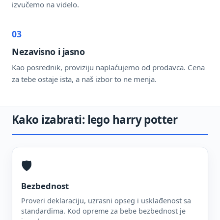
izvučemo na videlo.
03
Nezavisno i jasno
Kao posrednik, proviziju naplaćujemo od prodavca. Cena
za tebe ostaje ista, a naš izbor to ne menja.
Kako izabrati: lego harry potter
🛡️
Bezbednost
Proveri deklaraciju, uzrasni opseg i usklađenost sa
standardima. Kod opreme za bebe bezbednost je