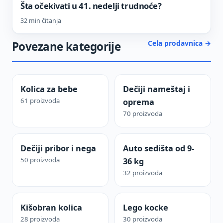
Šta očekivati u 41. nedelji trudnoće?
32 min čitanja
Cela prodavnica →
Povezane kategorije
Kolica za bebe
Dečiji nameštaj i
61 proizvoda
oprema
70 proizvoda
Dečiji pribor i nega
Auto sedišta od 9-
50 proizvoda
36 kg
32 proizvoda
Kišobran kolica
Lego kocke
28 proizvoda
30 proizvoda