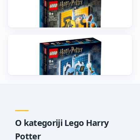
Lego Zastava Kuće HufflePuff
4.590
din
Vidi cenu ↗
LEGO HARRY POTTER
Lego Zastava Kuće Ravenclaw
4.590
din
Vidi cenu ↗
O kategoriji Lego Harry
Potter