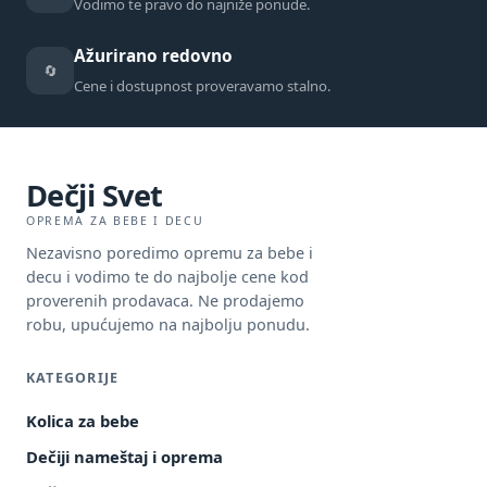
Vodimo te pravo do najniže ponude.
Ažurirano redovno
🔄
Cene i dostupnost proveravamo stalno.
Dečji Svet
OPREMA ZA BEBE I DECU
Nezavisno poredimo opremu za bebe i
decu i vodimo te do najbolje cene kod
proverenih prodavaca. Ne prodajemo
robu, upućujemo na najbolju ponudu.
KATEGORIJE
Kolica za bebe
Dečiji nameštaj i oprema