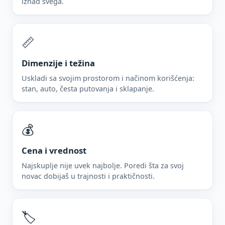
iznad svega.
📏
Dimenzije i težina
Uskladi sa svojim prostorom i načinom korišćenja:
stan, auto, česta putovanja i sklapanje.
💰
Cena i vrednost
Najskuplje nije uvek najbolje. Poredi šta za svoj
novac dobijaš u trajnosti i praktičnosti.
🏷️