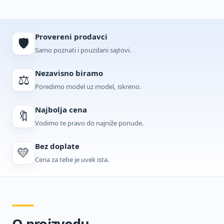
Provereni prodavci
🛡️
Samo poznati i pouzdani sajtovi.
Nezavisno biramo
⚖️
Poredimo model uz model, iskreno.
Najbolja cena
🔖
Vodimo te pravo do najniže ponude.
Bez doplate
💛
Cena za tebe je uvek ista.
O proizvodu