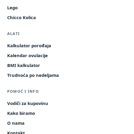
Lego
Chicco Kolica
ALATI
Kalkulator porođaja
Kalendar ovulacije
BMI kalkulator
Trudnoća po nedeljama
POMOĆ I INFO
Vodiči za kupovinu
Kako biramo
O nama
Kontakt