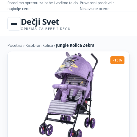
Poredimo opremu za bebe i vodimo te do
Provereni prodavci ·
najbolje cene
Nezavisne ocene
Dečji Svet
OPREMA ZA BEBE I DECU
Početna
›
Kišobran kolica
›
Jungle Kolica Zebra
-15%