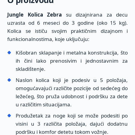
Jungle Kolica Zebra
su dizajnirana za decu
uzrasta od 6 meseci do 3 godine (oko 15 kg).
Kolica se ističu svojim praktičnim dizajnom i
funkcionalnostima, koje uključuju:
Kišobran sklapanje i metalna konstrukcija, što
ih čini lako prenosivim i jednostavnim za
skladištenje.
Naslon kolica koji je podesiv u 5 položaja,
omogućavajući različite pozicije od sedećeg do
ležećeg, što pruža udobnost i podršku za dete
u različitim situacijama.
Produžetak za noge koji se može podesiti po
visini u 3 različita položaja, dajući dodatnu
podršku i komfor detetu tokom vožnje.