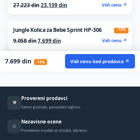
Original price was: 27.223 din.
Current price is: 23.139 din.
27.223
din
23.139
din
Vidi cenu ↗
Jungle Kolica za Bebe Sprint HP-306
-15%
Original price was: 9.058 din.
Current price is: 7.699 din.
9.058
din
7.699
din
Vidi cenu ↗
7.699
din
Vidi cenu kod prodavca ↗
-15%
Provereni prodavci
🛡️
Samo poznati, pouzdani sajtovi.
Nezavisne ocene
⚖️
Poredimo model uz model, iskreno.