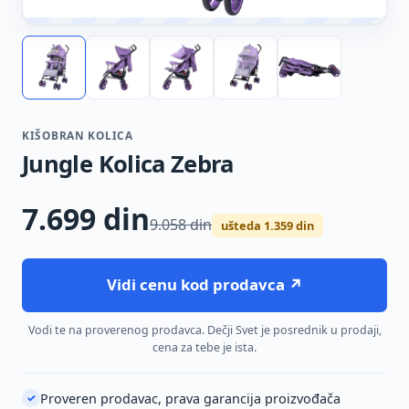
KIŠOBRAN KOLICA
Jungle Kolica Zebra
7.699
din
9.058 din
ušteda 1.359 din
Vidi cenu kod prodavca ↗
Vodi te na proverenog prodavca. Dečji Svet je posrednik u prodaji,
cena za tebe je ista.
Proveren prodavac, prava garancija proizvođača
✓