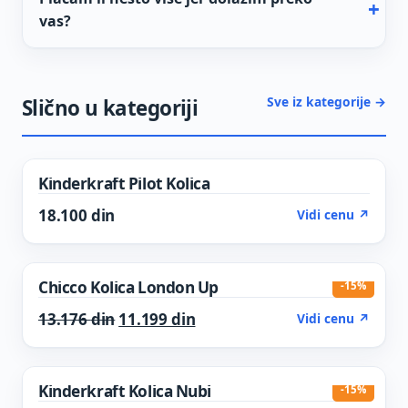
vas?
Sve iz kategorije →
Slično u kategoriji
Kinderkraft Pilot Kolica
18.100
din
Vidi cenu ↗
Chicco Kolica London Up
-15%
Original price was: 13.176 din.
Current price is: 11.199 din.
13.176
din
11.199
din
Vidi cenu ↗
Kinderkraft Kolica Nubi
-15%