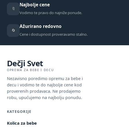
Najbolje cene
🔖
Vodimo te pravo do najniže ponude.
Ažurirano redovno
🔄
Cene i dostupnost proveravamo stalno.
Dečji Svet
OPREMA ZA BEBE I DECU
Nezavisno poredimo opremu za bebe i
decu i vodimo te do najbolje cene kod
proverenih prodavaca. Ne prodajemo
robu, upućujemo na najbolju ponudu.
KATEGORIJE
Kolica za bebe