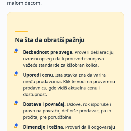
malom decom.
Na šta da obratiš pažnju
Bezbednost pre svega.
Proveri deklaraciju,
uzrasni opseg i da li proizvod ispunjava
važeće standarde za kišobran kolica.
Uporedi cenu.
Ista stavka zna da varira
među prodavcima. Klik te vodi na proverenu
prodavnicu, gde vidiš aktuelnu cenu i
dostupnost.
Dostava i povraćaj.
Uslove, rok isporuke i
pravo na povraćaj definiše prodavac, pa ih
pročitaj pre porudžbine.
Dimenzije i težina.
Proveri da li odgovaraju