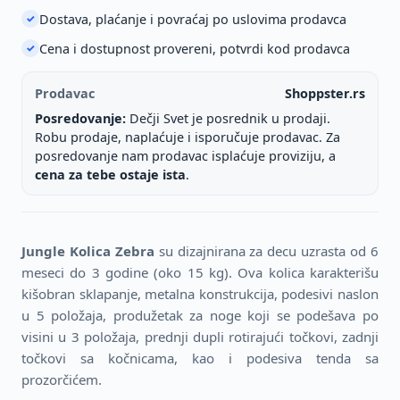
Dostava, plaćanje i povraćaj po uslovima prodavca
✓
Cena i dostupnost provereni, potvrdi kod prodavca
✓
Prodavac
Shoppster.rs
Posredovanje:
Dečji Svet je posrednik u prodaji.
Robu prodaje, naplaćuje i isporučuje prodavac. Za
posredovanje nam prodavac isplaćuje proviziju, a
cena za tebe ostaje ista
.
Jungle Kolica Zebra
su dizajnirana za decu uzrasta od 6
meseci do 3 godine (oko 15 kg). Ova kolica karakterišu
kišobran sklapanje, metalna konstrukcija, podesivi naslon
u 5 položaja, produžetak za noge koji se podešava po
visini u 3 položaja, prednji dupli rotirajući točkovi, zadnji
točkovi sa kočnicama, kao i podesiva tenda sa
prozorčićem.