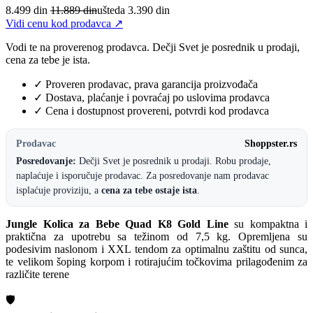
8.499
din
11.889 din
ušteda 3.390 din
Vidi cenu kod prodavca ↗
Vodi te na proverenog prodavca. Dečji Svet je posrednik u prodaji,
cena za tebe je ista.
✓
Proveren prodavac, prava garancija proizvođača
✓
Dostava, plaćanje i povraćaj po uslovima prodavca
✓
Cena i dostupnost provereni, potvrdi kod prodavca
Prodavac
Shoppster.rs
Posredovanje:
Dečji Svet je posrednik u prodaji. Robu prodaje,
naplaćuje i isporučuje prodavac. Za posredovanje nam prodavac
isplaćuje proviziju, a
cena za tebe ostaje ista
.
Jungle Kolica za Bebe Quad K8 Gold Line
su kompaktna i
praktična za upotrebu sa težinom od 7,5 kg. Opremljena su
podesivim naslonom i XXL tendom za optimalnu zaštitu od sunca,
te velikom šoping korpom i rotirajućim točkovima prilagođenim za
različite terene​
🛡️