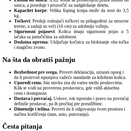
sunca, a poseduje i prozorčić za nadgledanje deteta.
Kapacitet korpe
: Velika šoping korpa može da nosi do 3,5
kg.
Točkovi
: Prednji rotirajući točkovi su prilagođeni za neravne
terene, a zadnji su veći (16 cm) za udobniju vožnju.
Sigurnosni pojasevi
: Kolica imaju sigurnosni pojas u 5
tačaka sa jastučićima za udobnost.
Dodatna oprema
: Uključuje kočnicu za blokiranje oba točka
i magično zvono.
Na šta da obratiš pažnju
Bezbednost pre svega.
Proveri deklaraciju, uzrasni opseg i
da li proizvod ispunjava važeće standarde za kišobran kolica.
Uporedi cenu.
Ista stavka zna da varira među prodavcima.
Klik te vodi na proverenu prodavnicu, gde vidiš aktuelnu
cenu i dostupnost.
Dostava i povraćaj.
Uslove, rok isporuke i pravo na povraćaj
definiše prodavac, pa ih pročitaj pre porudžbine.
Dimenzije i težina.
Proveri da li odgovaraju tvom prostoru i
načinu korišćenja (stan, auto, putovanja).
Česta pitanja