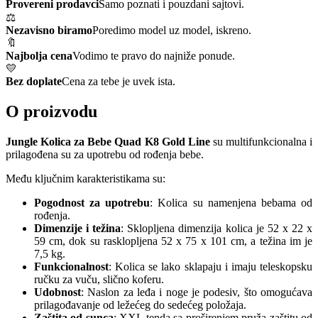
Provereni prodavci
Samo poznati i pouzdani sajtovi.
⚖️
Nezavisno biramo
Poredimo model uz model, iskreno.
🔖
Najbolja cena
Vodimo te pravo do najniže ponude.
💛
Bez doplate
Cena za tebe je uvek ista.
O proizvodu
Jungle Kolica za Bebe Quad K8 Gold Line
su multifunkcionalna i
prilagođena su za upotrebu od rođenja bebe.
Među ključnim karakteristikama su:
Pogodnost za upotrebu
: Kolica su namenjena bebama od
rođenja.
Dimenzije i težina
: Sklopljena dimenzija kolica je 52 x 22 x
59 cm, dok su rasklopljena 52 x 75 x 101 cm, a težina im je
7,5 kg.
Funkcionalnost
: Kolica se lako sklapaju i imaju teleskopsku
ručku za vuču, slično koferu.
Udobnost
: Naslon za leđa i noge je podesiv, što omogućava
prilagođavanje od ležećeg do sedećeg položaja.
Zaštita od sunca
: XXL tenda sa proširenjem pruža zaštitu od