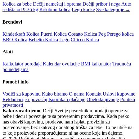
Kolica za bebe
Dečiji nameštaj i oprema
Dečiji pribor i nega
Auto
sedišta od 9-36 kg
Kišobran kolica
Lego kocke
Sve kategorije →
Brendovi
Kinderkraft Kolica
Puerri Kolica
Cosatto Kolica
Peg Perego kolica
BBO Kolica
Bebetto Kolica
Lego
Chicco Kolica
Alati
Kalkulator porođaja
Kalendar ovulacije
BMI kalkulator
Trudnoća
po nedeljama
Pomoć i info
Vodiči za kupovinu
Kako biramo
O nama
Kontakt
Uslovi kupovine
Reklamacije i povraćaj
Isporuka i plaćanje
Obelodanjivanje
Politika
privatnosti
Kako zarađujemo.
Dečji Svet je posrednik u prodaji opreme za
bebe i decu i povezuje te sa proverenim prodavcima. Kada preko
nas obaviš kupovinu, prodavac nam isplati proviziju za
posredovanje, bez ikakvog dodatnog troška za tebe. To ne utiče na
to koje proizvode preporučujemo ni na ocene koje im dajemo.
© 2026 Dečji Svet. Nezavisan vodič kroz opremu za bebe. Ne