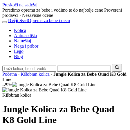
Preskoči na sadržaj
Poredimo opremu za bebe i vodimo te do najbolje cene
Provereni
prodavci · Nezavisne ocene
Dečji Svet
Oprema za bebe i decu
Kolica
Auto-sedišta
Nameštaj
Nega i pribor
Lego
Blog
Pretraga
sajta
Početna
›
Kišobran kolica
›
Jungle Kolica za Bebe Quad K8 Gold
Line
-29%
Kišobran kolica
Jungle Kolica za Bebe Quad
K8 Gold Line