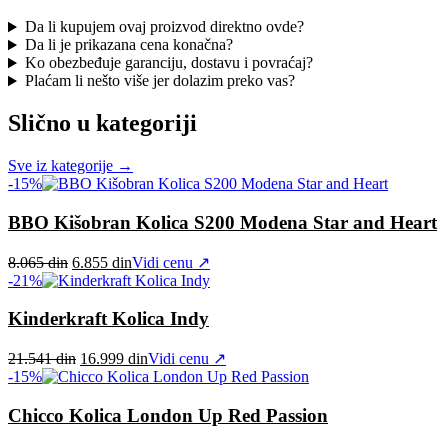
Da li kupujem ovaj proizvod direktno ovde?
Da li je prikazana cena konačna?
Ko obezbeđuje garanciju, dostavu i povraćaj?
Plaćam li nešto više jer dolazim preko vas?
Slično u kategoriji
Sve iz kategorije →
-15%
BBO Kišobran Kolica S200 Modena Star and Heart
Original
Current
8.065
din
6.855
din
Vidi cenu ↗
price
price
-21%
was:
is:
8.065 din.
6.855 din.
Kinderkraft Kolica Indy
Original
Current
21.541
din
16.999
din
Vidi cenu ↗
price
price
-15%
was:
is:
21.541 din.
16.999 din.
Chicco Kolica London Up Red Passion