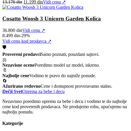
Original
Current
13.176
din
11.199
din
Vidi cenu ↗
price
price
was:
is:
13.176 din.
11.199 din.
Cosatto Woosh 3 Unicorn Garden Kolica
36.800
din
Vidi cenu ↗
8.499
din
-29%
Vidi cenu kod prodavca ↗
🛡️
Provereni prodavci
Samo poznati, pouzdani sajtovi.
⚖️
Nezavisne ocene
Poredimo model uz model, iskreno.
🔖
Najbolje cene
Vodimo te pravo do najniže ponude.
🔄
Ažurirano redovno
Cene i dostupnost proveravamo stalno.
Dečji Svet
Oprema za bebe i decu
Nezavisno poredimo opremu za bebe i decu i vodimo te do najbolje
cene kod proverenih prodavaca. Ne prodajemo robu, upućujemo na
najbolju ponudu.
Kategorije