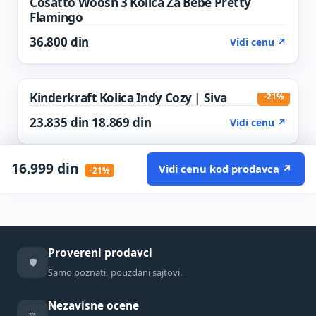
Cosatto Woosh 3 Kolica Za Bebe Pretty
Flamingo
36.800
din
Vidi cenu ↗
Kinderkraft Kolica Indy Cozy | Siva
-21%
Original price was: 23.835 din.
Current price is: 18.869 din.
23.835
din
18.869
din
Vidi cenu ↗
16.999
din
Vidi cenu kod prodavca ↗
-21%
Provereni prodavci
🛡️
Samo poznati, pouzdani sajtovi.
Nezavisne ocene
⚖️