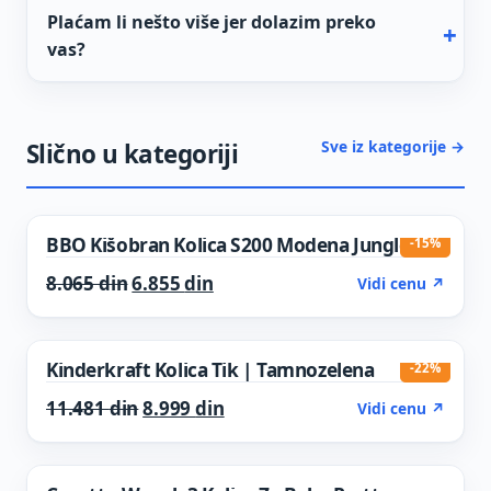
Plaćam li nešto više jer dolazim preko
vas?
Sve iz kategorije →
Slično u kategoriji
BBO Kišobran Kolica S200 Modena Jungle
-15%
Original price was: 8.065 din.
Current price is: 6.855 din.
8.065
din
6.855
din
Vidi cenu ↗
Kinderkraft Kolica Tik | Tamnozelena
-22%
Original price was: 11.481 din.
Current price is: 8.999 din.
11.481
din
8.999
din
Vidi cenu ↗