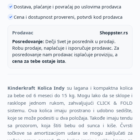
Dostava, plaćanje i povraćaj po uslovima prodavca
✓
Cena i dostupnost provereni, potvrdi kod prodavca
✓
Prodavac
Shoppster.rs
Posredovanje:
Dečji Svet je posrednik u prodaji.
Robu prodaje, naplaćuje i isporučuje prodavac. Za
posredovanje nam prodavac isplaćuje proviziju, a
cena za tebe ostaje ista
.
Kinderkraft Kolica Indy
su lagana i kompaktna kolica
za bebe od 6 meseci do 15 kg. Mogu lako da se sklope i
rasklope jednom rukom, zahvaljujući CLICK & FOLD
sistemu. Ova kolica imaju prostrano i udobno sedište,
koje se može podesiti u dva položaja. Takođe imaju tendu
sa prozorom, koja štiti bebu od sunca i kiše. Čvrsti
točkove sa amortizacijom udara se mogu zaključati za