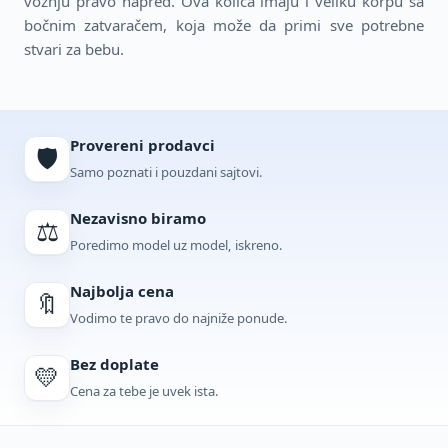
vožnju pravo napred. Ova kolica imaju i veliku korpu sa
bočnim zatvaračem, koja može da primi sve potrebne
stvari za bebu.
Provereni prodavci
🛡️
Samo poznati i pouzdani sajtovi.
Nezavisno biramo
⚖️
Poredimo model uz model, iskreno.
Najbolja cena
🔖
Vodimo te pravo do najniže ponude.
Bez doplate
💛
Cena za tebe je uvek ista.