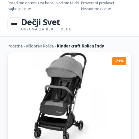
Poredimo opremu za bebe i vodimo te do
Provereni prodavci ·
najbolje cene
Nezavisne ocene
Dečji Svet
OPREMA ZA BEBE I DECU
Početna
›
Kišobran kolica
›
Kinderkraft Kolica Indy
-21%