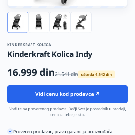
KINDERKRAFT KOLICA
Kinderkraft Kolica Indy
16.999
din
21.541 din
ušteda 4.542 din
Vidi cenu kod prodavca ↗
Vodi te na proverenog prodavca. Dečji Svet je posrednik u prodaji,
cena za tebe je ista.
Proveren prodavac, prava garancija proizvođača
✓