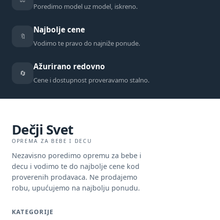
Poredimo model uz model, iskreno.
Najbolje cene
🔖
Vodimo te pravo do najniže ponude.
Ažurirano redovno
🔄
Cene i dostupnost proveravamo stalno.
Dečji Svet
OPREMA ZA BEBE I DECU
Nezavisno poredimo opremu za bebe i
decu i vodimo te do najbolje cene kod
proverenih prodavaca. Ne prodajemo
robu, upućujemo na najbolju ponudu.
KATEGORIJE