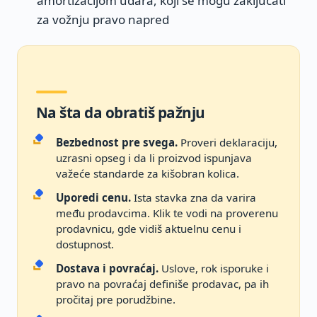
amortizacijom udara, koji se mogu zaključati
za vožnju pravo napred
Na šta da obratiš pažnju
Bezbednost pre svega.
Proveri deklaraciju,
uzrasni opseg i da li proizvod ispunjava
važeće standarde za kišobran kolica.
Uporedi cenu.
Ista stavka zna da varira
među prodavcima. Klik te vodi na proverenu
prodavnicu, gde vidiš aktuelnu cenu i
dostupnost.
Dostava i povraćaj.
Uslove, rok isporuke i
pravo na povraćaj definiše prodavac, pa ih
pročitaj pre porudžbine.