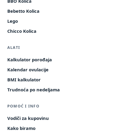
BBO Kolica
Bebetto Kolica
Lego
Chicco Kolica
ALATI
Kalkulator porođaja
Kalendar ovulacije
BMI kalkulator
Trudnoća po nedeljama
POMOĆ I INFO
Vodiči za kupovinu
Kako biramo