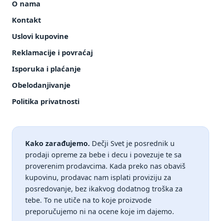
O nama
Kontakt
Uslovi kupovine
Reklamacije i povraćaj
Isporuka i plaćanje
Obelodanjivanje
Politika privatnosti
Kako zarađujemo.
Dečji Svet je posrednik u
prodaji opreme za bebe i decu i povezuje te sa
proverenim prodavcima. Kada preko nas obaviš
kupovinu, prodavac nam isplati proviziju za
posredovanje, bez ikakvog dodatnog troška za
tebe. To ne utiče na to koje proizvode
preporučujemo ni na ocene koje im dajemo.