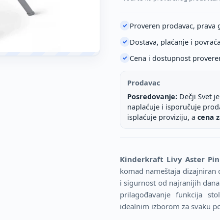
Proveren prodavac, prava 
✓
Dostava, plaćanje i povrać
✓
Cena i dostupnost provere
✓
Prodavac
Posredovanje:
Dečji Svet j
naplaćuje i isporučuje pro
isplaćuje proviziju, a
cena z
Kinderkraft Livy Aster Pin
komad nameštaja dizajniran d
i sigurnost od najranijih dan
prilagođavanje funkcija sto
idealnim izborom za svaku po