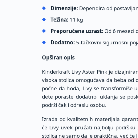
Dimenzije:
Dependira od postavljanj
Težina:
11 kg
Preporučena uzrast:
Od 6 meseci d
Dodatno:
5-tačkovni sigurnosni poj
Opširan opis
Kinderkraft Livy Aster Pink je dizajnira
visoka stolica omogućava da beba od 
počne da hoda, Livy se transformiše u p
dete poraste dodatno, uklanja se pos
podrži čak i odraslu osobu.
Izrada od kvalitetnih materijala gara
će Livy uvek pružati najbolju podršk
stolica ne samo da je praktična, već će