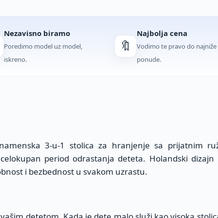
Nezavisno biramo
Najbolja cena
🔖
Poredimo model uz model,
Vodimo te pravo do najniže
iskreno.
ponude.
namenska 3-u-1 stolica za hranjenje sa prijatnim ruž
celokupan period odrastanja deteta. Holandski dizajn 
nost i bezbednost u svakom uzrastu.
 vašim detetom. Kada je dete malo služi kao visoka stolic