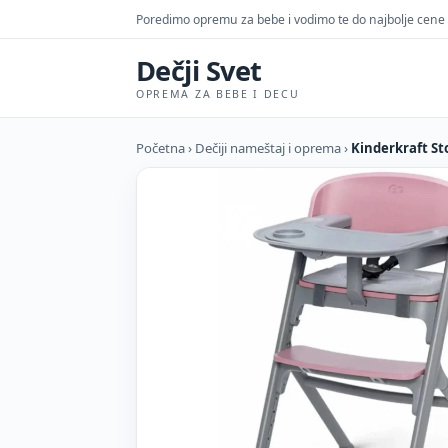
Poredimo opremu za bebe i vodimo te do najbolje cene
Dečji Svet
OPREMA ZA BEBE I DECU
Početna
›
Dečiji nameštaj i oprema
›
Kinderkraft Sto