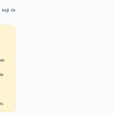
 koji će
rde
de
a).