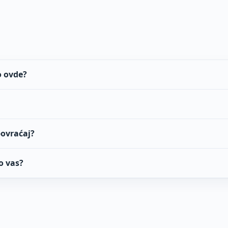
o ovde?
povraćaj?
o vas?