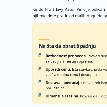
Kinderkraft Livy Aster Pink je odličan
njihovo dete pratiti od malih nogu do o
Na šta da obratiš pažnju
Bezbednost pre svega.
Proveri dekl
za dečiji nameštaj i oprema.
Uporedi cenu.
Ista stavka zna da v
vidiš aktuelnu cenu i dostupnost.
Dostava i povraćaj.
Uslove, rok ispo
porudžbine.
Dimenzije i težina.
Proveri da li od