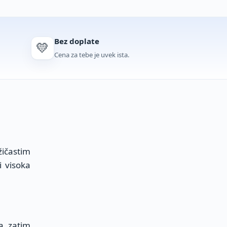
Bez doplate
💛
Cena za tebe je uvek ista.
ičastim
i visoka
a, zatim