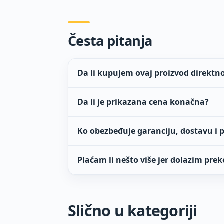
Česta pitanja
Da li kupujem ovaj proizvod direktn
Da li je prikazana cena konačna?
Ko obezbeđuje garanciju, dostavu i 
Plaćam li nešto više jer dolazim prek
Slično u kategoriji