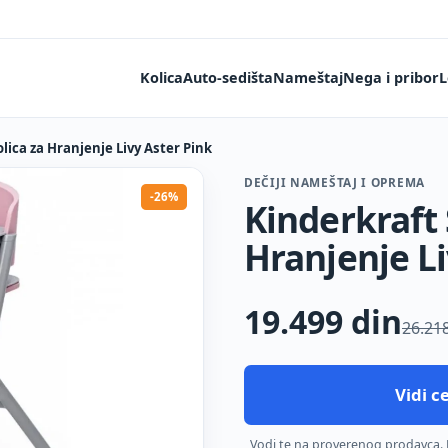
Kolica
Auto-sedišta
Nameštaj
Nega i pribor
L
lica za Hranjenje Livy Aster Pink
DEČIJI NAMEŠTAJ I OPREMA
-26%
Kinderkraft 
Hranjenje Li
19.499
din
26.21
Vidi 
Vodi te na proverenog prodavca. De