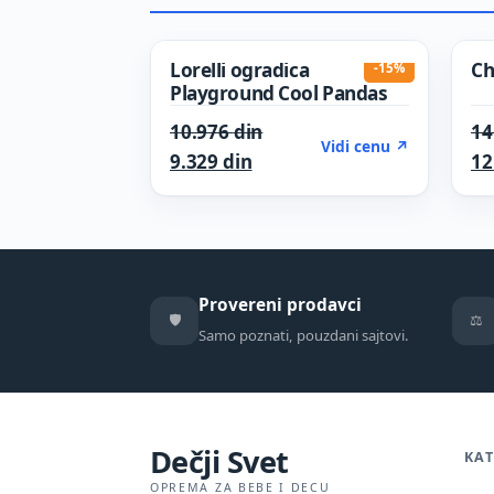
Lorelli ogradica
Ch
-15%
Playground Cool Pandas
Original price was: 10.976
10.976
din
14
Vidi cenu ↗
Current price is: 9.329 din.
9.329
din
12
Provereni prodavci
🛡️
⚖️
Samo poznati, pouzdani sajtovi.
Dečji Svet
KAT
OPREMA ZA BEBE I DECU