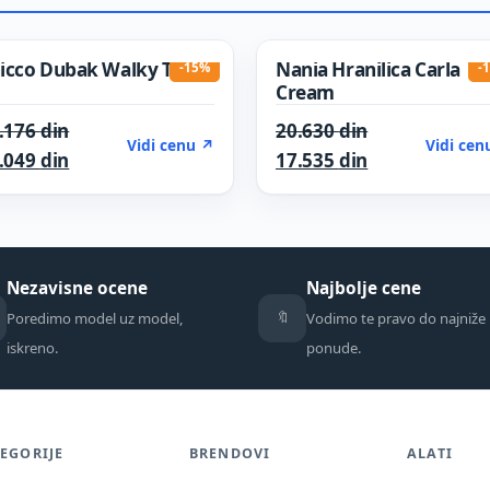
icco Dubak Walky Talky
Nania Hranilica Carla
-15%
-
Cream
 din.
Original price was: 14.176 din.
Original price
.176
din
20.630
din
Vidi cenu ↗
Vidi cen
Current price is: 12.049 din.
Current price 
.049
din
17.535
din
Nezavisne ocene
Najbolje cene
🔖
Poredimo model uz model,
Vodimo te pravo do najniže
iskreno.
ponude.
EGORIJE
BRENDOVI
ALATI