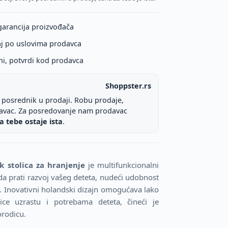
garancija proizvođača
aj po uslovima prodavca
ni, potvrdi kod prodavca
Shoppster.rs
e posrednik u prodaji. Robu prodaje,
davac. Za posredovanje nam prodavac
a tebe ostaje ista
.
k stolica za hranjenje
je multifunkcionalni
a prati razvoj vašeg deteta, nudeći udobnost
a. Inovativni holandski dizajn omogućava lako
lice uzrastu i potrebama deteta, čineći je
rodicu.