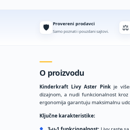
Provereni prodavci
🛡️
⚖️
Samo poznati i pouzdani sajtovi.
O proizvodu
Kinderkraft Livy Aster Pink
je više
dizajnom, a nudi funkcionalnost kroz 
ergonomija garantuju maksimalnu udob
Ključne karakteristike:
3-u-1 funkcionalnost:
Livy raste sa