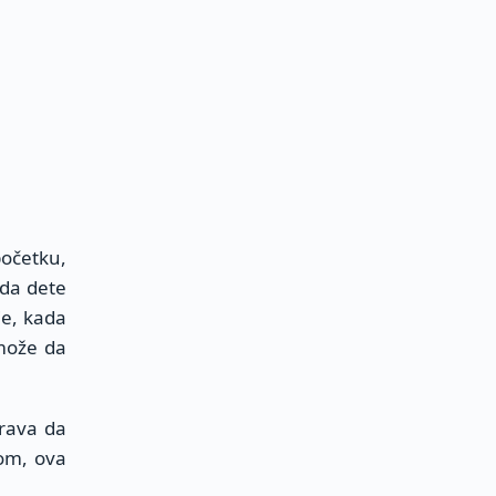
početku,
ada dete
je, kada
 može da
urava da
nom, ova