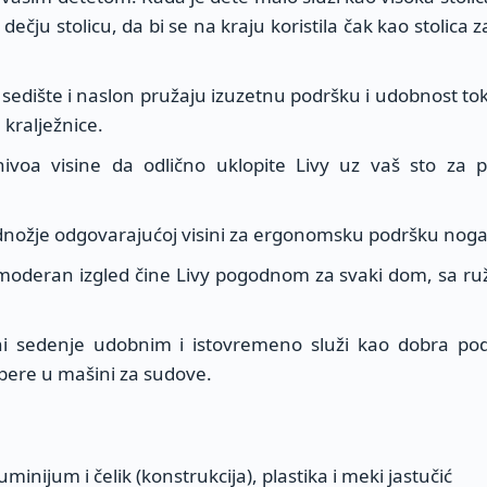
čju stolicu, da bi se na kraju koristila čak kao stolica za
 sedište i naslon pružaju izuzetnu podršku i udobnost to
 kralježnice.
voa visine da odlično uklopite Livy uz vaš sto za pr
dnožje odgovarajućoj visini za ergonomsku podršku nog
i moderan izgled čine Livy pogodnom za svaki dom, sa ru
ni sedenje udobnim i istovremeno služi kao dobra pod
pere u mašini za sudove.
inijum i čelik (konstrukcija), plastika i meki jastučić