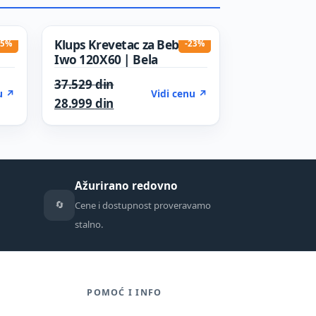
Klups Krevetac za Bebe
15%
-23%
Iwo 120X60 | Bela
 was: 20.630 din.
Original price was: 37.529 din.
37.529
din
u ↗
Vidi cenu ↗
is: 17.535 din.
Current price is: 28.999 din.
28.999
din
Ažurirano redovno
🔄
Cene i dostupnost proveravamo
stalno.
POMOĆ I INFO