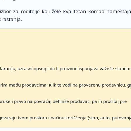
 izbor za roditelje koji žele kvalitetan komad nameštaja
drastanja.
araciju, uzrasni opseg i da li proizvod ispunjava važeće standa
arira među prodavcima. Klik te vodi na proverenu prodavnicu, g
ruke i pravo na povraćaj definiše prodavac, pa ih pročitaj pre
govaraju tvom prostoru i načinu korišćenja (stan, auto, putovanj