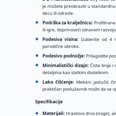
je možete preobraziti u standardnu de
decu ili odrasle.
Podrška za kralježnicu:
Profilirane
ili igre, doprinoseći zdravom razvoju
Podesiva visina:
Izaberite od 4 ni
porodične obroke.
Podesivo podnožje:
Prilagodite po
Minimalistički dizajn:
Čiste linije 
detaljima kao slatkim dodatkom.
Lako čišćenje:
Mekani jastučić či
praktičan poslužavnik može da se o
Specifikacije
Materijali:
Hrastovo drvo (noge), alum