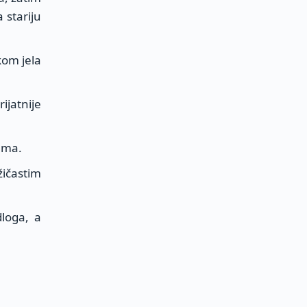
 stariju
kom jela
ijatnije
ama.
žičastim
loga, a