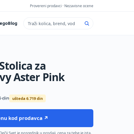
Provereni prodavci · Nezavisne ocene
ego
Blog
Pretraga sajta
Stolica za
vy Aster Pink
8 din
ušteda 6.719 din
cenu kod prodavca ↗
čji Svet je posrednik u prodaji, cena za tebe je ista.