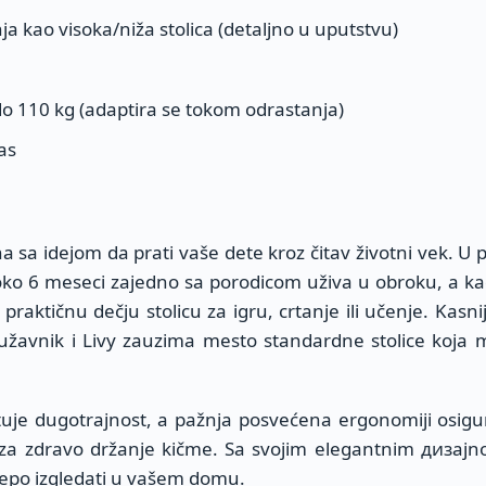
a kao visoka/niža stolica (detaljno u uputstvu)
o 110 kg (adaptira se tokom odrastanja)
as
na sa idejom da prati vaše dete kroz čitav životni vek. U 
oko 6 meseci zajedno sa porodicom uživa u obroku, a k
raktičnu dečju stolicu za igru, crtanje ili učenje. Kasni
lužavnik i Livy zauzima mesto standardne stolice koja
ntuje dugotrajnost, a pažnja posvećena ergonomiji osig
u za zdravo držanje kičme. Sa svojim elegantnim дизај
 lepo izgledati u vašem domu.