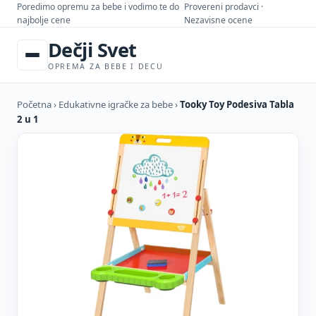
Poredimo opremu za bebe i vodimo te do
Provereni prodavci ·
najbolje cene
Nezavisne ocene
Dečji Svet
OPREMA ZA BEBE I DECU
Početna
›
Edukativne igračke za bebe
›
Tooky Toy Podesiva Tabla
2 u 1