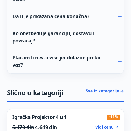
Da li je prikazana cena konačna?
Ko obezbeđuje garanciju, dostavu i
povraćaj?
Plaćam li nešto više jer dolazim preko
vas?
Sve iz kategorije →
Slično u kategoriji
Igračka Projektor 4 u 1
-15%
Original price was: 5.470 din.
Current price is: 4.649 din.
5.470
din
4.649
din
Vidi cenu ↗