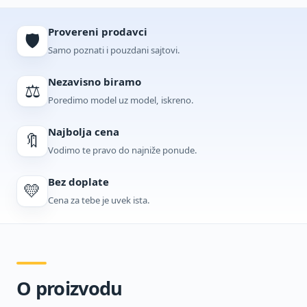
Provereni prodavci
🛡️
Samo poznati i pouzdani sajtovi.
Nezavisno biramo
⚖️
Poredimo model uz model, iskreno.
Najbolja cena
🔖
Vodimo te pravo do najniže ponude.
Bez doplate
💛
Cena za tebe je uvek ista.
O proizvodu