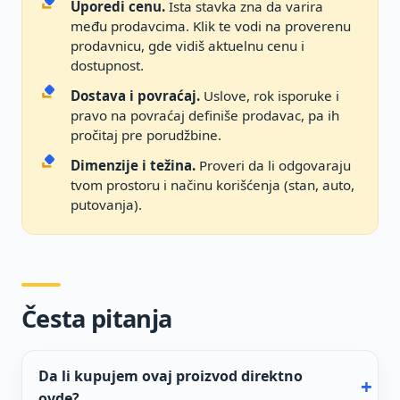
Uporedi cenu.
Ista stavka zna da varira
među prodavcima. Klik te vodi na proverenu
prodavnicu, gde vidiš aktuelnu cenu i
dostupnost.
Dostava i povraćaj.
Uslove, rok isporuke i
pravo na povraćaj definiše prodavac, pa ih
pročitaj pre porudžbine.
Dimenzije i težina.
Proveri da li odgovaraju
tvom prostoru i načinu korišćenja (stan, auto,
putovanja).
Česta pitanja
Da li kupujem ovaj proizvod direktno
ovde?