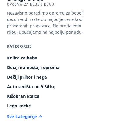
OPREMA ZA BEBE I DECU
Nezavisno poredimo opremu za bebe i
decu i vodimo te do najbolje cene kod
proverenih prodavaca. Ne prodajemo
robu, upućujemo na najbolju ponudu.
KATEGORIJE
Kolica za bebe
Dečiji nameštaj i oprema
Dečiji pribor i nega
Auto sedišta od 9-36 kg
Kišobran kolica
Lego kocke
Sve kategorije →