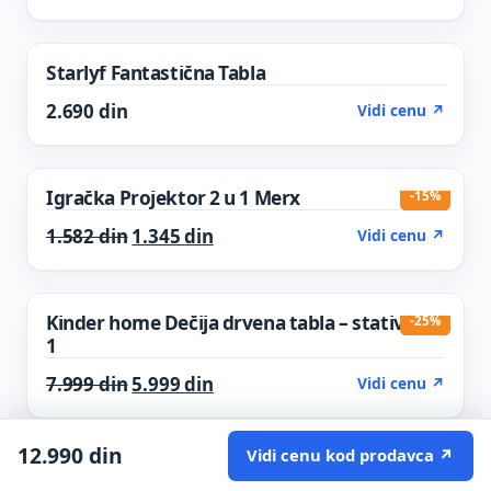
Starlyf Fantastična Tabla
2.690
din
Vidi cenu ↗
Igračka Projektor 2 u 1 Merx
-15%
Original price was: 1.582 din.
Current price is: 1.345 din.
1.582
din
1.345
din
Vidi cenu ↗
Kinder home Dečija drvena tabla – stativ 3 u
-25%
1
Original price was: 7.999 din.
Current price is: 5.999 din.
7.999
din
5.999
din
Vidi cenu ↗
12.990
din
Vidi cenu kod prodavca ↗