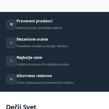
Provereni prodavci
🛡️
Samo poznati, pouzdani sajtovi.
Nezavisne ocene
⚖️
Poredimo model uz model, iskreno.
Najbolje cene
🔖
Vodimo te pravo do najniže ponude.
Ažurirano redovno
🔄
Cene i dostupnost proveravamo stalno.
Dečji Svet