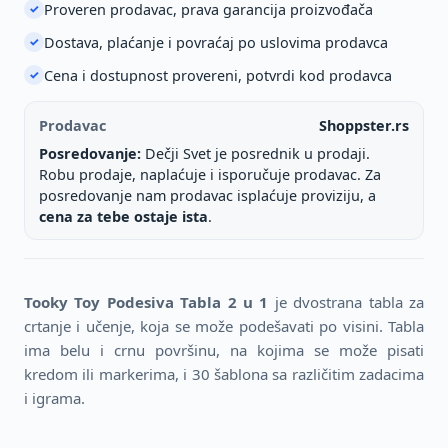
Proveren prodavac, prava garancija proizvođača
✓
Dostava, plaćanje i povraćaj po uslovima prodavca
✓
Cena i dostupnost provereni, potvrdi kod prodavca
✓
Prodavac
Shoppster.rs
Posredovanje:
Dečji Svet je posrednik u prodaji.
Robu prodaje, naplaćuje i isporučuje prodavac. Za
posredovanje nam prodavac isplaćuje proviziju, a
cena za tebe ostaje ista
.
Tooky Toy Podesiva Tabla 2 u 1
je dvostrana tabla za
crtanje i učenje, koja se može podešavati po visini. Tabla
ima belu i crnu površinu, na kojima se može pisati
kredom ili markerima, i 30 šablona sa različitim zadacima
i igrama.