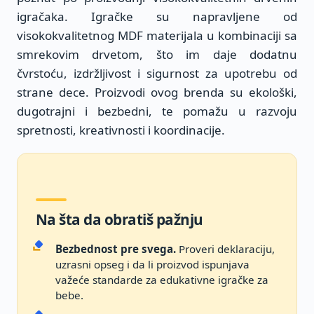
igračaka. Igračke su napravljene od
visokokvalitetnog MDF materijala u kombinaciji sa
smrekovim drvetom, što im daje dodatnu
čvrstoću, izdržljivost i sigurnost za upotrebu od
strane dece. Proizvodi ovog brenda su ekološki,
dugotrajni i bezbedni, te pomažu u razvoju
spretnosti, kreativnosti i koordinacije.
Na šta da obratiš pažnju
Bezbednost pre svega.
Proveri deklaraciju,
uzrasni opseg i da li proizvod ispunjava
važeće standarde za edukativne igračke za
bebe.