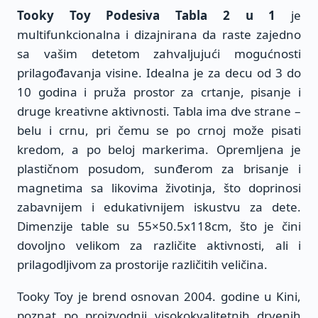
Tooky Toy Podesiva Tabla 2 u 1
je
multifunkcionalna i dizajnirana da raste zajedno
sa vašim detetom zahvaljujući mogućnosti
prilagođavanja visine. Idealna je za decu od 3 do
10 godina i pruža prostor za crtanje, pisanje i
druge kreativne aktivnosti. Tabla ima dve strane –
belu i crnu, pri čemu se po crnoj može pisati
kredom, a po beloj markerima. Opremljena je
plastičnom posudom, sunđerom za brisanje i
magnetima sa likovima životinja, što doprinosi
zabavnijem i edukativnijem iskustvu za dete.
Dimenzije table su 55×50.5x118cm, što je čini
dovoljno velikom za različite aktivnosti, ali i
prilagodljivom za prostorije različitih veličina.
Tooky Toy je brend osnovan 2004. godine u Kini,
poznat po proizvodnji visokokvalitetnih drvenih