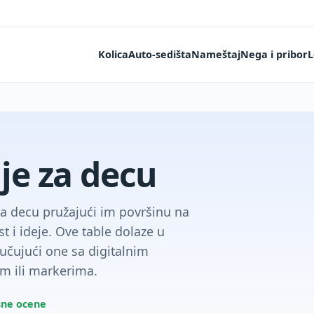
Kolica
Auto-sedišta
Nameštaj
Nega i pribor
L
nje za decu
 za decu pružajući im površinu na
t i ideje. Ove table dolaze u
jučujući one sa digitalnim
om ili markerima.
sne ocene