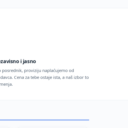
zavisno i jasno
 posrednik, proviziju naplaćujemo od
davca. Cena za tebe ostaje ista, a naš izbor to
menja.