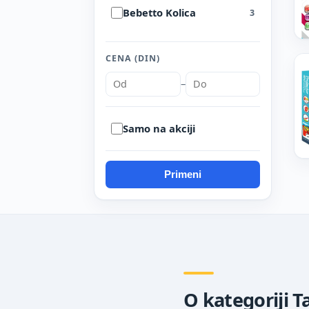
Bebetto Kolica
3
Lego
3
CENA (DIN)
Chicco Kolica
3
–
Samo na akciji
Primeni
O kategoriji T