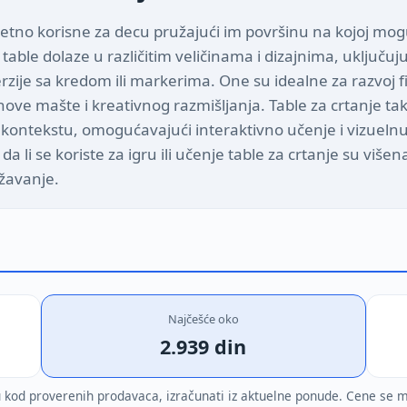
uzetno korisne za decu pružajući im površinu na kojoj mog
 table dolaze u različitim veličinama i dizajnima, uključuj
erzije sa kredom ili markerima. One su idealne za razvoj 
ihove mašte i kreativnog razmišljanja. Table za crtanje 
ontekstu, omogućavajući interaktivno učenje i vizuelnu
da li se koriste za igru ili učenje table za crtanje su više
ažavanje.
Najčešće oko
2.939 din
cu kod proverenih prodavaca, izračunati iz aktuelne ponude. Cene se 