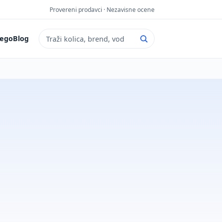
Provereni prodavci · Nezavisne ocene
ego
Blog
Pretraga sajta