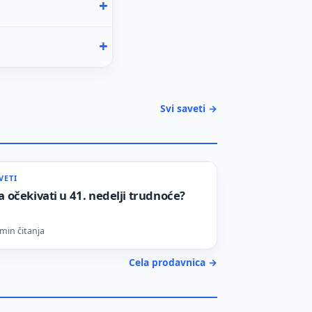
Svi saveti →
VETI
a očekivati u 41. nedelji trudnoće?
min čitanja
Cela prodavnica →