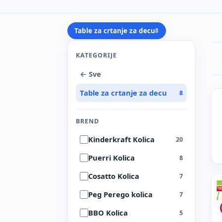
Table za crtanje za decu
8
KATEGORIJE
← Sve
Table za crtanje za decu
8
BREND
Kinderkraft Kolica
20
Puerri Kolica
8
Cosatto Kolica
7
Peg Perego kolica
7
BBO Kolica
5