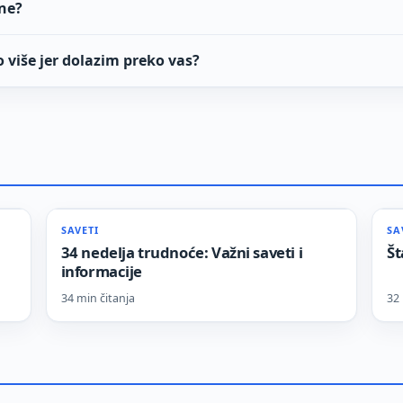
rne?
 više jer dolazim preko vas?
SAVETI
SA
34 nedelja trudnoće: Važni saveti i
Št
informacije
34 min čitanja
32 