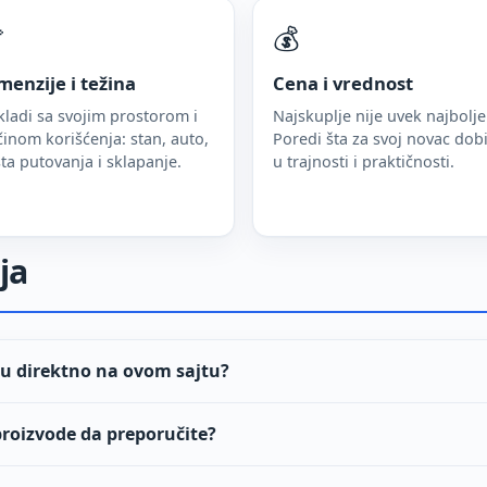

💰
menzije i težina
Cena i vrednost
ladi sa svojim prostorom i
Najskuplje nije uvek najbolje
inom korišćenja: stan, auto,
Poredi šta za svoj novac dobi
ta putovanja i sklapanje.
u trajnosti i praktičnosti.
ja
bu direktno na ovom sajtu?
proizvode da preporučite?