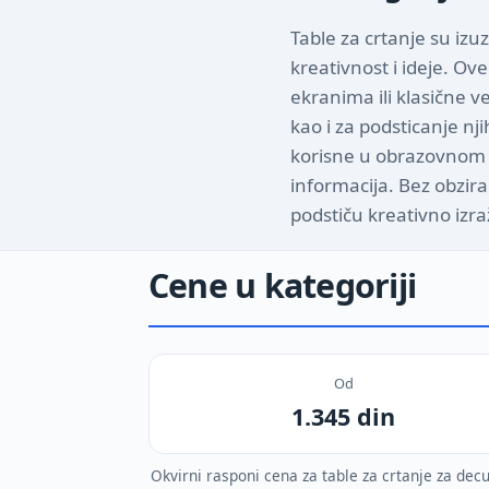
Table za crtanje su iz
kreativnost i ideje. Ove
ekranima ili klasične v
kao i za podsticanje nj
korisne u obrazovnom k
informacija. Bez obzira 
podstiču kreativno izr
Cene u kategoriji
Od
1.345 din
Okvirni rasponi cena za table za crtanje za de