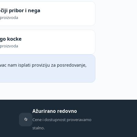
čiji pribor i nega
proizvoda
go kocke
proizvoda
ac nam isplati proviziju za posredovanje,
Ažurirano redovno
🔄
Cene i dostupnost proveravamo
stalno.