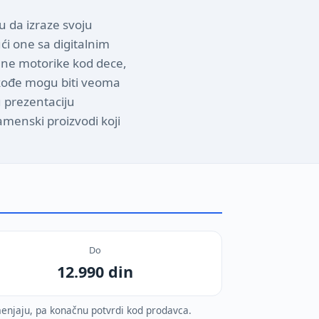
u da izraze svoju
ući one sa digitalnim
fine motorike kod dece,
takođe mogu biti veoma
 prezentaciju
namenski proizvodi koji
Do
12.990 din
menjaju, pa konačnu potvrdi kod prodavca.