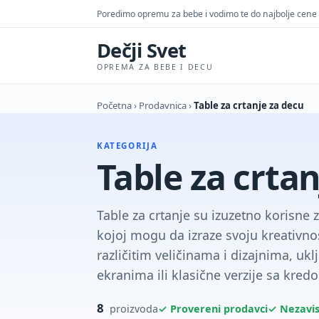
Poredimo opremu za bebe i vodimo te do najbolje cene
Dečji Svet
OPREMA ZA BEBE I DECU
Početna
›
Prodavnica
›
Table za crtanje za decu
KATEGORIJA
Table za crta
Table za crtanje su izuzetno korisne
kojoj mogu da izraze svoju kreativnos
različitim veličinama i dizajnima, ukl
ekranima ili klasične verzije sa kred
8
✓ Provereni prodavci
✓ Nezavi
proizvoda