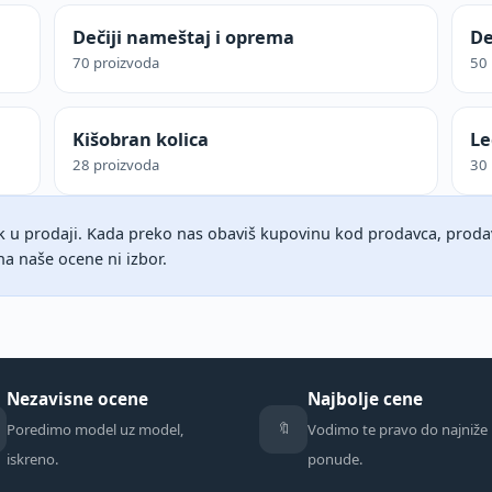
Dečiji nameštaj i oprema
De
70 proizvoda
50 
Kišobran kolica
Le
28 proizvoda
30 
k u prodaji. Kada preko nas obaviš kupovinu kod prodavca, prodav
na naše ocene ni izbor.
Nezavisne ocene
Najbolje cene
🔖
Poredimo model uz model,
Vodimo te pravo do najniže
iskreno.
ponude.