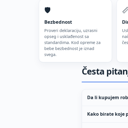
🛡️

Bezbednost
Di
Proveri deklaraciju, uzrasni
Usk
opseg i usklađenost sa
nač
standardima. Kod opreme za
čes
bebe bezbednost je iznad
svega.
Česta pitan
Da li kupujem ro
Kako birate koje 