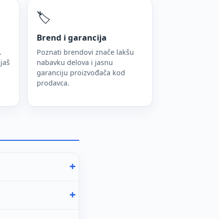
🏷️
Brend i garancija
.
Poznati brendovi znače lakšu
jaš
nabavku delova i jasnu
garanciju proizvođača kod
prodavca.