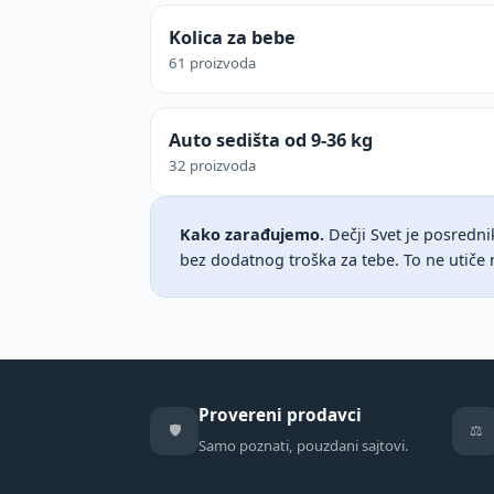
Kolica za bebe
61 proizvoda
Auto sedišta od 9-36 kg
32 proizvoda
Kako zarađujemo.
Dečji Svet je posredni
bez dodatnog troška za tebe. To ne utiče 
Provereni prodavci
🛡️
⚖️
Samo poznati, pouzdani sajtovi.