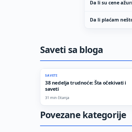
Da li su cene ažu
Da li plaćam nešto
Saveti sa bloga
SAVETI
38 nedelja trudnoće: Šta očekivati i
saveti
31 min čitanja
Povezane kategorije