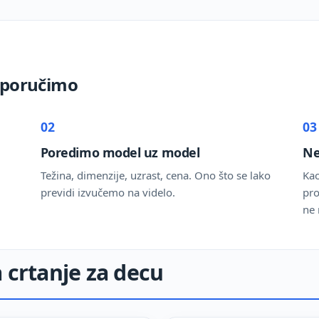
reporučimo
02
03
Poredimo model uz model
Ne
Težina, dimenzije, uzrast, cena. Ono što se lako
Kao
previdi izvučemo na videlo.
pro
ne 
a crtanje za decu