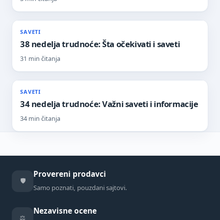
SAVETI
38 nedelja trudnoće: Šta očekivati i saveti
31 min čitanja
SAVETI
34 nedelja trudnoće: Važni saveti i informacije
34 min čitanja
Provereni prodavci
🛡️
Samo poznati, pouzdani sajtovi.
Nezavisne ocene
⚖️