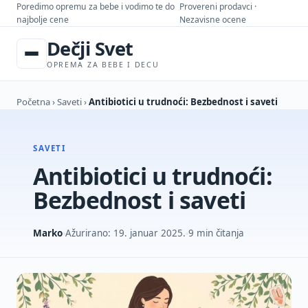
Poredimo opremu za bebe i vodimo te do
Provereni prodavci ·
najbolje cene
Nezavisne ocene
Dečji Svet
OPREMA ZA BEBE I DECU
Početna
›
Saveti
›
Antibiotici u trudnoći: Bezbednost i saveti
SAVETI
Antibiotici u trudnoći:
Bezbednost i saveti
Marko
Ažurirano: 19. januar 2025.
9 min čitanja