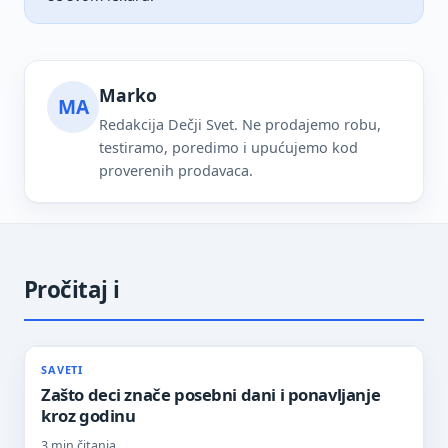
Marko
MA
Redakcija Dečji Svet. Ne prodajemo robu,
testiramo, poredimo i upućujemo kod
proverenih prodavaca.
Pročitaj i
SAVETI
Zašto deci znače posebni dani i ponavljanje
kroz godinu
3 min čitanja