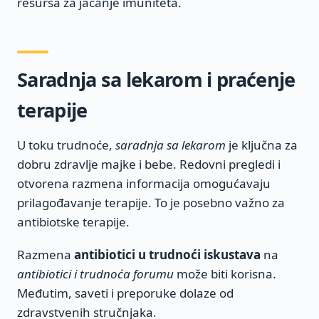
resursa za jačanje imuniteta.
Saradnja sa lekarom i praćenje
terapije
U toku trudnoće,
saradnja sa lekarom
je ključna za
dobru zdravlje majke i bebe. Redovni pregledi i
otvorena razmena informacija omogućavaju
prilagođavanje terapije. To je posebno važno za
antibiotske terapije.
Razmena
antibiotici u trudnoći iskustava
na
antibiotici i trudnoća forumu
može biti korisna.
Međutim, saveti i preporuke dolaze od
zdravstvenih stručnjaka.