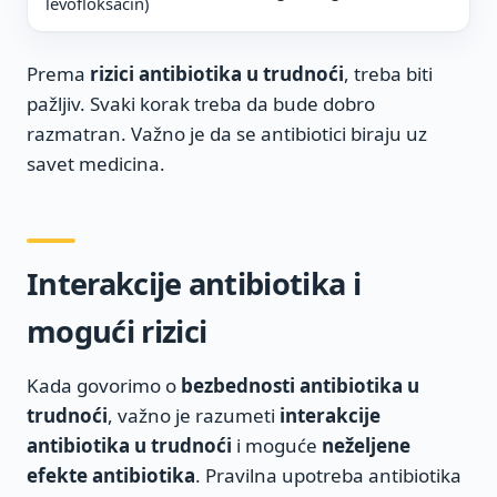
levofloksacin)
Prema
rizici antibiotika u trudnoći
, treba biti
pažljiv. Svaki korak treba da bude dobro
razmatran. Važno je da se antibiotici biraju uz
savet medicina.
Interakcije antibiotika i
mogući rizici
Kada govorimo o
bezbednosti antibiotika u
trudnoći
, važno je razumeti
interakcije
antibiotika u trudnoći
i moguće
neželjene
efekte antibiotika
. Pravilna upotreba antibiotika