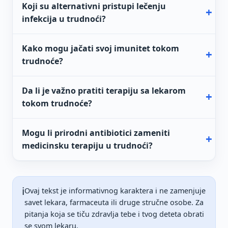
Koji su alternativni pristupi lečenju
infekcija u trudnoći?
Kako mogu jačati svoj imunitet tokom
trudnoće?
Da li je važno pratiti terapiju sa lekarom
tokom trudnoće?
Mogu li prirodni antibiotici zameniti
medicinsku terapiju u trudnoći?
ℹ️
Ovaj tekst je informativnog karaktera i ne zamenjuje
savet lekara, farmaceuta ili druge stručne osobe. Za
pitanja koja se tiču zdravlja tebe i tvog deteta obrati
se svom lekaru.