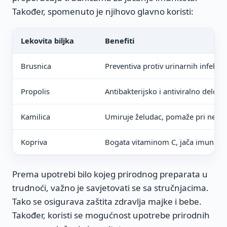
Također, spomenuto je njihovo glavno koristi:
Lekovita biljka
Benefiti
Brusnica
Preventiva protiv urinarnih infekcij
Propolis
Antibakterijsko i antiviralno delova
Kamilica
Umiruje želudac, pomaže pri nesan
Kopriva
Bogata vitaminom C, jača imunitet
Prema upotrebi bilo kojeg prirodnog preparata u
trudnoći, važno je savjetovati se sa stručnjacima.
Tako se osigurava zaštita zdravlja majke i bebe.
Također, koristi se mogućnost upotrebe prirodnih