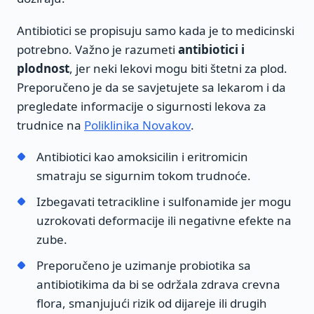
Antibiotici se propisuju samo kada je to medicinski
potrebno. Važno je razumeti
antibiotici i
plodnost
, jer neki lekovi mogu biti štetni za plod.
Preporučeno je da se savjetujete sa lekarom i da
pregledate informacije o sigurnosti lekova za
trudnice na
Poliklinika Novakov
.
Antibiotici kao amoksicilin i eritromicin
smatraju se sigurnim tokom trudnoće.
Izbegavati tetracikline i sulfonamide jer mogu
uzrokovati deformacije ili negativne efekte na
zube.
Preporučeno je uzimanje probiotika sa
antibiotikima da bi se održala zdrava crevna
flora, smanjujući rizik od dijareje ili drugih