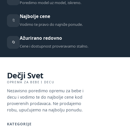
Poredimo model uz model, iskreno.
Najbolje cene
🔖
Vodimo te pravo do najniže ponude.
Ažurirano redovno
🔄
Cene i dostupnost proveravamo stalno.
Dečji Svet
OPREMA ZA BEBE I DECU
Nezavisno poredimo opremu za bebe i
decu i vodimo te do najbolje cene kod
proverenih prodavaca. Ne prodajemo
robu, upućujemo na najbolju ponudu.
KATEGORIJE