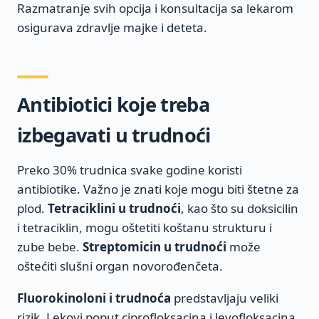
Razmatranje svih opcija i konsultacija sa lekarom
osigurava zdravlje majke i deteta.
Antibiotici koje treba
izbegavati u trudnoći
Preko 30% trudnica svake godine koristi
antibiotike. Važno je znati koje mogu biti štetne za
plod.
Tetraciklini u trudnoći
, kao što su doksicilin
i tetraciklin, mogu oštetiti koštanu strukturu i
zube bebe.
Streptomicin u trudnoći
može
oštećiti slušni organ novorođenčeta.
Fluorokinoloni i trudnoća
predstavljaju veliki
rizik. Lekovi poput ciprofloksacina i levofloksacina