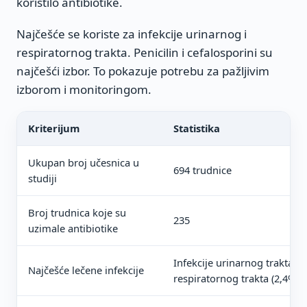
koristilo antibiotike.
Najčešće se koriste za infekcije urinarnog i
respiratornog trakta. Penicilin i cefalosporini su
najčešći izbor. To pokazuje potrebu za pažljivim
izborom i monitoringom.
Kriterijum
Statistika
Ukupan broj učesnica u
694 trudnice
studiji
Broj trudnica koje su
235
uzimale antibiotike
Infekcije urinarnog trakta (1
Najčešće lečene infekcije
respiratornog trakta (2,4%)