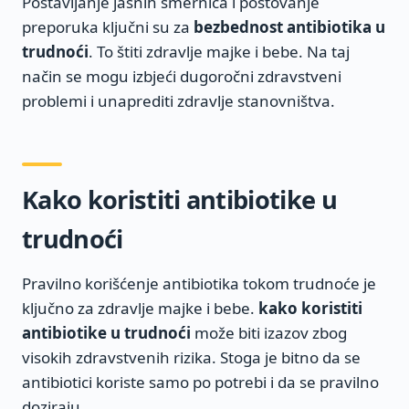
Postavljanje jasnih smernica i poštovanje
preporuka ključni su za
bezbednost antibiotika u
trudnoći
. To štiti zdravlje majke i bebe. Na taj
način se mogu izbjeći dugoročni zdravstveni
problemi i unaprediti zdravlje stanovništva.
Kako koristiti antibiotike u
trudnoći
Pravilno korišćenje antibiotika tokom trudnoće je
ključno za zdravlje majke i bebe.
kako koristiti
antibiotike u trudnoći
može biti izazov zbog
visokih zdravstvenih rizika. Stoga je bitno da se
antibiotici koriste samo po potrebi i da se pravilno
doziraju.