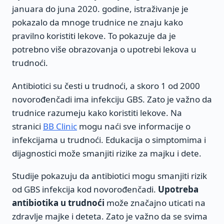
januara do juna 2020. godine, istraživanje je
pokazalo da mnoge trudnice ne znaju kako
pravilno koristiti lekove. To pokazuje da je
potrebno više obrazovanja o upotrebi lekova u
trudnoći.
Antibiotici su česti u trudnoći, a skoro 1 od 2000
novorođenčadi ima infekciju GBS. Zato je važno da
trudnice razumeju kako koristiti lekove. Na
stranici
BB Clinic
mogu naći sve informacije o
infekcijama u trudnoći. Edukacija o simptomima i
dijagnostici može smanjiti rizike za majku i dete.
Studije pokazuju da antibiotici mogu smanjiti rizik
od GBS infekcija kod novorođenčadi.
Upotreba
antibiotika u trudnoći
može značajno uticati na
zdravlje majke i deteta. Zato je važno da se svima