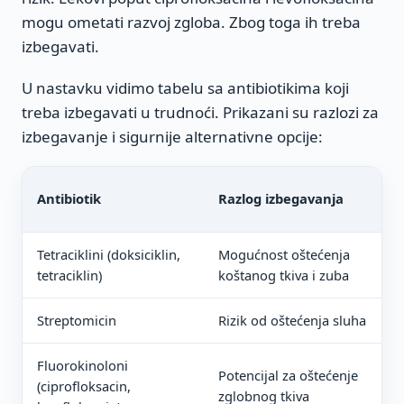
mogu ometati razvoj zgloba. Zbog toga ih treba
izbegavati.
U nastavku vidimo tabelu sa antibiotikima koji
treba izbegavati u trudnoći. Prikazani su razlozi za
izbegavanje i sigurnije alternativne opcije:
S
Antibiotik
Razlog izbegavanja
a
Tetraciklini (doksiciklin,
Mogućnost oštećenja
P
tetraciklin)
koštanog tkiva i zuba
E
Streptomicin
Rizik od oštećenja sluha
C
Fluorokinoloni
Potencijal za oštećenje
E
(ciprofloksacin,
zglobnog tkiva
K