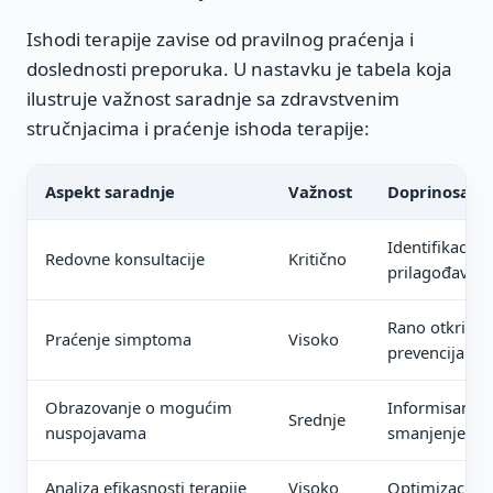
Ishodi terapije zavise od pravilnog praćenja i
doslednosti preporuka. U nastavku je tabela koja
ilustruje važnost saradnje sa zdravstvenim
stručnjacima i praćenje ishoda terapije:
Aspekt saradnje
Važnost
Doprinosa sa
Identifikacija i
Redovne konsultacije
Kritično
prilagođavanj
Rano otkrivanj
Praćenje simptoma
Visoko
prevencija ko
Obrazovanje o mogućim
Informisanost
Srednje
nuspojavama
smanjenje ank
Analiza efikasnosti terapije
Visoko
Optimizacija 