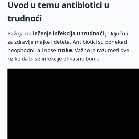
Uvod u temu antibiotici u
trudnoći
Pažnja na
lečenje infekcija u trudnoći
je ključna
za zdravlje majke i deteta. Antibiotici su ponekad
neophodni, ali nose
rizike
. Važno je razumeti ove
rizike da bi se infekcije efikasno borili.