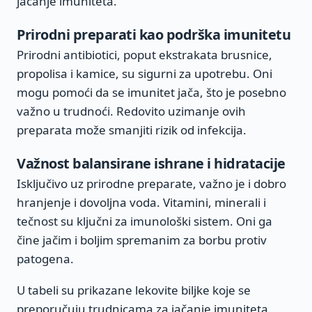
jačanje imuniteta.
Prirodni preparati kao podrška imunitetu
Prirodni antibiotici, poput ekstrakata brusnice,
propolisa i kamice, su sigurni za upotrebu. Oni
mogu pomoći da se imunitet jača, što je posebno
važno u trudnoći. Redovito uzimanje ovih
preparata može smanjiti rizik od infekcija.
Važnost balansirane ishrane i hidratacije
Isključivo uz prirodne preparate, važno je i dobro
hranjenje i dovoljna voda. Vitamini, minerali i
tečnost su ključni za imunološki sistem. Oni ga
čine jačim i boljim spremanim za borbu protiv
patogena.
U tabeli su prikazane lekovite biljke koje se
preporučuju trudnicama za jačanje imuniteta.