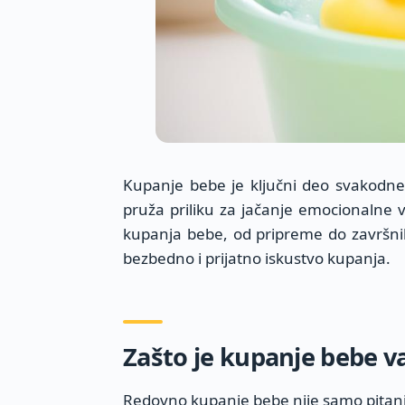
Kupanje bebe je ključni deo svakodne
pruža priliku za jačanje emocionalne 
kupanja bebe, od pripreme do završni
bezbedno i prijatno iskustvo kupanja.
Zašto je kupanje bebe v
Redovno kupanje bebe nije samo pitanje