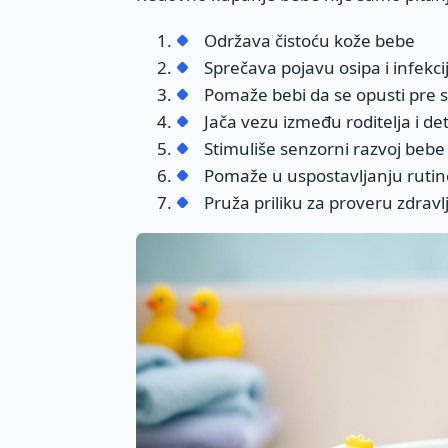
Održava čistoću kože bebe
Sprečava pojavu osipa i infekci
Pomaže bebi da se opusti pre 
Jača vezu između roditelja i de
Stimuliše senzorni razvoj bebe
Pomaže u uspostavljanju rutin
Pruža priliku za proveru zdrav