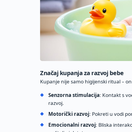
Značaj kupanja za razvoj bebe
Kupanje nije samo higijenski ritual – o
Senzorna stimulacija
: Kontakt s v
razvoj.
Motorički razvoj
: Pokreti u vodi p
Emocionalni razvoj
: Bliska intera