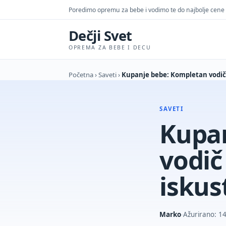
Poredimo opremu za bebe i vodimo te do najbolje cene
Dečji Svet
OPREMA ZA BEBE I DECU
Početna
›
Saveti
›
Kupanje bebe: Kompletan vodič z
SAVETI
Kupa
vodič
iskus
Marko
Ažurirano: 14