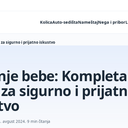
Kolica
Auto-sedišta
Nameštaj
Nega i pribor
L
a sigurno i prijatno iskustvo
nje bebe: Komplet
 za sigurno i prijat
tvo
. avgust 2024.
9 min čitanja