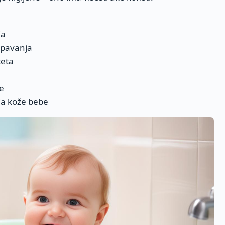
ja
spavanja
teta
e
lja kože bebe