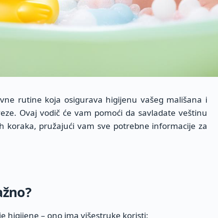
vne rutine koja osigurava higijenu vašeg mališana i
veze. Ovaj vodič će vam pomoći da savladate veštinu
h koraka, pružajući vam sve potrebne informacije za
ažno?
 higijene – ono ima višestruke koristi: