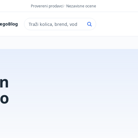
Provereni prodavci · Nezavisne ocene
ego
Blog
Pretraga sajta
an
no