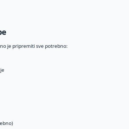
be
o je pripremiti sve potrebno:
je
rebno)