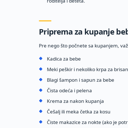
roditelja i deteta.
Priprema za kupanje be
Pre nego što počnete sa kupanjem, važn
Kadica za bebe
Meki peškir i nekoliko krpa za brisan
Blagi šampon i sapun za bebe
Čista odeća i pelena
Krema za nakon kupanja
Češalj ili meka četka za kosu
Čiste makazice za nokte (ako je pot