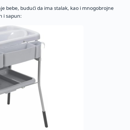
e bebe, budući da ima stalak, kao i mnogobrojne
n i sapun: