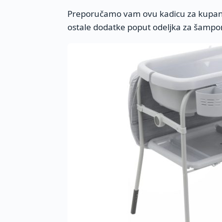
Preporučamo vam ovu kadicu za kupanj
ostale dodatke poput odeljka za šampo