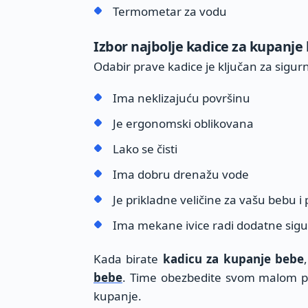
Termometar za vodu
Izbor najbolje kadice za kupanje
Odabir prave kadice je ključan za sigur
Ima neklizajuću površinu
Je ergonomski oblikovana
Lako se čisti
Ima dobru drenažu vode
Je prikladne veličine za vašu bebu i 
Ima mekane ivice radi dodatne sigu
Kada birate
kadicu za kupanje bebe
bebe
. Time obezbedite svom malom pu
kupanje.