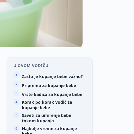
U OVOM VODIČU
Zašto je kupanje bebe važno?
Priprema za kupanje bebe
Vrste kadica za kupanje bebe
Korak po korak vodič za
kupanje bebe
Saveti za umirenje bebe
tokom kupanja
Najbolje vreme za kupanje
bebe