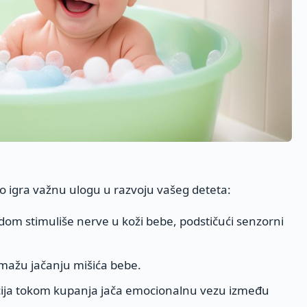
no igra važnu ulogu u razvoju vašeg deteta:
odom stimuliše nerve u koži bebe, podstičući senzorni
omažu jačanju mišića bebe.
kcija tokom kupanja jača emocionalnu vezu između