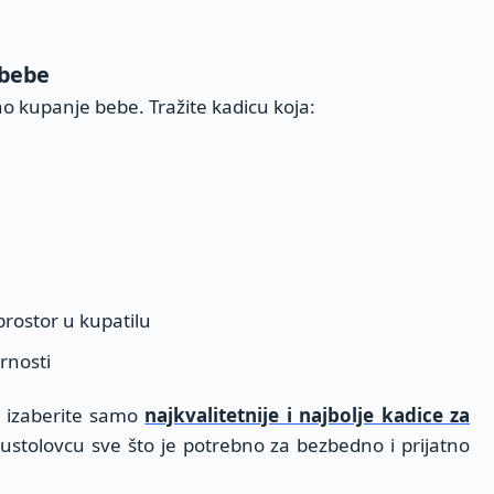
 bebe
no kupanje bebe. Tražite kadicu koja:
prostor u kupatilu
rnosti
, izaberite samo
najkvalitetnije i najbolje kadice za
stolovcu sve što je potrebno za bezbedno i prijatno