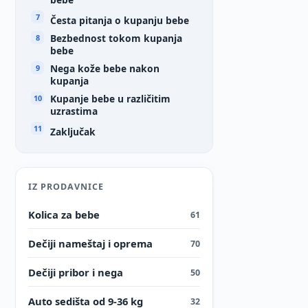
Česta pitanja o kupanju bebe
Bezbednost tokom kupanja
bebe
Nega kože bebe nakon
kupanja
Kupanje bebe u različitim
uzrastima
Zaključak
IZ PRODAVNICE
Kolica za bebe
61
Dečiji nameštaj i oprema
70
Dečiji pribor i nega
50
Auto sedišta od 9-36 kg
32